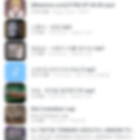
[Witanime.com] DTRD EP 04 HD.mp4
279.0 MB
8 gün önce
DRTY
나훈아 - 영영.mp3
3.5 MB
4 yıl önce
castor-trot
배금성 - 사랑이 비를 맞아요.mp3
3.5 MB
4 yıl önce
castor-trot
신유리) 유두자위 A to Z.mp3
256.6 MB
2 yıl önce
좀비고4인커플 좀.
진성 - 천년을 빌려준다면.mp3
3.4 MB
4 yıl önce
castor-trot
Kita Usahakan Lagi
Kita Usahakan Lagi
3.3 MB
1 yıl önce
Fazri M.
DJ TIKTOK TERBARU 2025🎵DJ JANGAN TUNGGU LAMA LAMA NANTI LAMA LAMA 🎵DJ SEDIA AKU SEBELUM HUJAN
DJ TIKTOK TERBARU 2025🎵DJ JANGAN TUNGGU LAMA LAMA NANTI LAMA LAMA 🎵DJ SEDIA AKU SEBELUM HUJAN