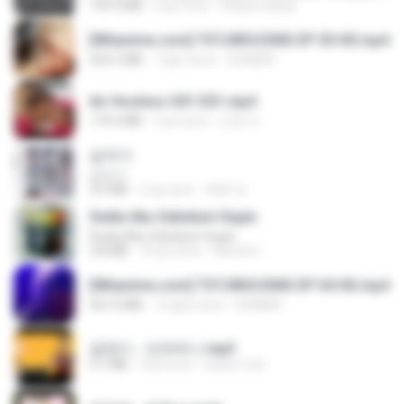
199.4 MB
6 ay önce
Yahya Lahiya
[Witanime.com] TSTJWGCDMS EP 05 HD.mp4
423.2 MB
7 gün önce
DOMISR
Air Hostess S01 E01.mp4
174.4 MB
3 ay önce
민호 이.
갑자기
갑자기
3.0 MB
2 ay önce
복희 박.
Sedia Aku Sebelum Hujan
Sedia Aku Sebelum Hujan
3.8 MB
10 ay önce
Hamdi U.
[Witanime.com] TSTJWGCDMS EP 04 HD.mp4
567.0 MB
14 gün önce
DOMISR
금잔디 - 오라버니.mp3
3.1 MB
4 yıl önce
castor-trot