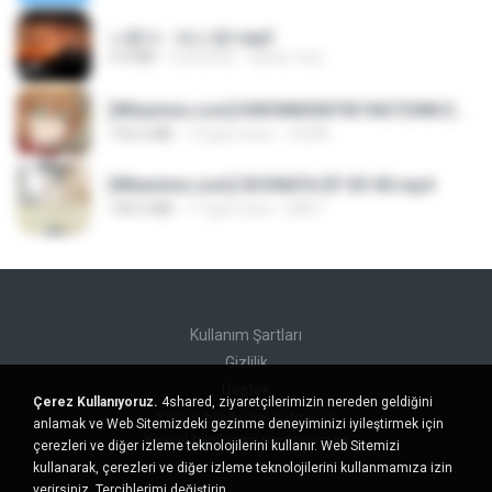
나훈아 - 테스형!.mp3
4.4 MB
4 yıl önce
castor-trot
[Witanime.com] KWONMSNITIK1NGTDNN EP 04 HD.mp4
192.0 MB
13 gün önce
JUVIA
[Witanime.com] SDONATA EP 03 HD.mp4
140.6 MB
17 gün önce
GRET
Kullanım Şartları
Gizlilik
Destek
Çerez Kullanıyoruz.
4shared, ziyaretçilerimizin nereden geldiğini
Kişisel bilgilerimi satmayın
anlamak ve Web Sitemizdeki gezinme deneyiminizi iyileştirmek için
Kişisel bilgilerimi paylaşmayın
çerezleri ve diğer izleme teknolojilerini kullanır. Web Sitemizi
kullanarak, çerezleri ve diğer izleme teknolojilerini kullanmamıza izin
verirsiniz.
Tercihlerimi değiştirin