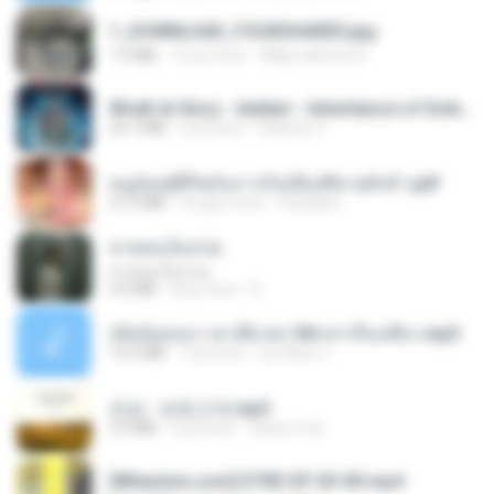
1_DOWNLOAD_FOURSHARED.jpg
1.9 MB
12 ay önce
Wtlprodthree A.
Wrath & Glory - Aeldari - Inheritance of Embers.pdf
53.7 MB
2 yıl önce
federico f
หนูน้อยสู้ชีวิตกับภารกิจเลี้ยงพี่ชายทั้งห้า.pdf
27.2 MB
16 gün önce
Pandarin
สายลมเจ็บปวด
สายลมเจ็บปวด
4.0 MB
8 ay önce
D
เมียน้อยเหงา พาเสียวค่ะ18+เล่าเรื่องเสียว.mp3
14.2 MB
7 yıl önce
อมรพันธ์ จ.
진성 - 보릿고개.mp3
3.4 MB
4 yıl önce
castor-trot
[Witanime.com] DTRD EP 03 HD.mp4