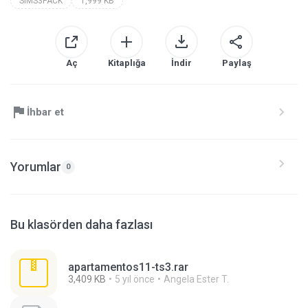
SIMS3PACK
1,999 KB
Aç
Kitaplığa
İndir
Paylaş
İhbar et
Yorumlar
0
Bu klasörden daha fazlası
apartamentos11-ts3.rar
3,409 KB
5 yıl önce
Angela Ester T.