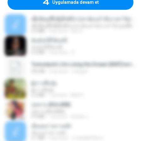
Uygulamada devam et
ເຊົາຮ້ອງເຖົ້າຊິເອົາທໍ່ໃດ (เซาฮ้องเถ้าสิเอาเท่าใด) ບຸນເກີດ ຫນູຫ່ວງ ft. ໂສພາ ຈຸນທະລາ
ເຊົາຮ້ອງເຖົ້າຊິເອົາທໍ່ໃດ (เซาฮ้องเถ้าสิเอาเท่าใด) ບຸນເກີດ ຫນູຫ່ວງ ft. ໂສພາ ຈຸນທະລາ
6.0 MB
2 ay önce
But G.
ฉันมันก็ดีได้แค่นี้
ฉันมันก็ดีได้แค่นี้
4.2 MB
9 ay önce
D
Tomodachi Life Living the Dream [NSP].torrent
252 KB
2 ay önce
margob
ผู้บ่าวเสื้อปุ๋ย
ผู้บ่าวเสื้อปุ๋ย
5.2 MB
1 yıl önce
Mith 9.
กุหลาบ (KULARB)
กุหลาบ (KULARB)
5.9 MB
1 yıl önce
Suwan J.
เอิ้นเธอว่าความฮัก
เอิ้นเธอว่าความฮัก
4.1 MB
2 ay önce
ถามพ่อ&#39;พ ม.