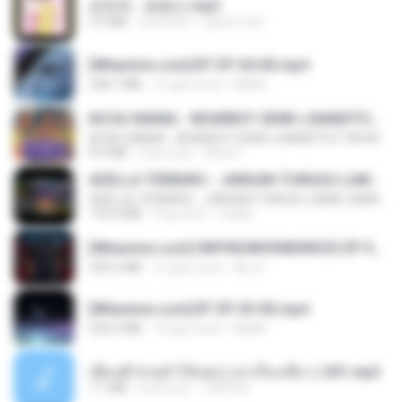
문희옥 - 평행선.mp3
2.9 MB
4 yıl önce
castor-trot
[Witanime.com] BT EP 04 HD.mp4
248.7 MB
12 gün önce
BAXK
KICAU MANIA - NDARBOY GENK x BANDITOZ YAOW 86 (OFFICIAL LYRIC VIDEO) GAS POL NDANGAK
KICAU MANIA - NDARBOY GENK x BANDITOZ YAOW 86 (OFFICIAL LYRIC VIDEO) GAS POL NDANGAK
8.9 MB
3 ay önce
Rina P.
ADELLA TERBARU - JANGAN TUNGGU LAMA LAMA - GELAS RETAK - OM ADELLA FULL ALBUM TERBARU 2026
ADELLA TERBARU - JANGAN TUNGGU LAMA LAMA - GELAS RETAK - OM ADELLA FULL ALBUM TERBARU 2026
133.0 MB
4 ay önce
Cuplis
[Witanime.com] HMYNGWHSNIDMS2S EP 04 HD.mp4
235.5 MB
13 gün önce
KILJY
[Witanime.com] BT EP 03 HD.mp4
250.0 MB
19 gün önce
BAXK
เพื่อนพี่ ช่วยทำให้เสด ( เล่าเรื่องเสียว ) 201.mp3
7.1 MB
6 yıl önce
TNP2 M.