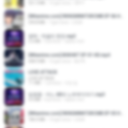
321.3 MB
15 gün önce
DRTY
[Witanime.com] RKNGMNNTSRCMB EP 06 HD.mp4
294.8 MB
7 gün önce
LOLKI
영탁 - 막걸리 한잔.mp3
3.2 MB
3 yıl önce
castor-trot
[Witanime.com] BSKHKT EP 01 HD.mp4
408.9 MB
12 gün önce
BLITR
LOVE ATTACK
LOVE ATTACK
7.1 MB
1 yıl önce
지빈 임.
임영웅 - 어느 60대 노부부이야기.mp3
4.6 MB
4 yıl önce
castor-trot
[Witanime.com] RKNGMNNTSRCMB EP 05 HD.mp4
186.0 MB
14 gün önce
LOLKI