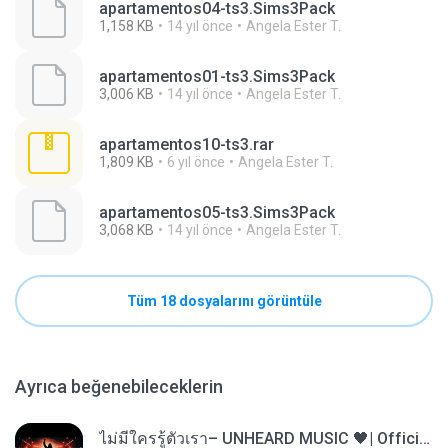
apartamentos04-ts3.Sims3Pack
1,158 KB
14 yıl önce
Angela Ester T.
apartamentos01-ts3.Sims3Pack
3,006 KB
14 yıl önce
Angela Ester T.
apartamentos10-ts3.rar
1,809 KB
6 yıl önce
Angela Ester T.
apartamentos05-ts3.Sims3Pack
3,068 KB
14 yıl önce
Angela Ester T.
Tüm 18 dosyalarını görüntüle
Ayrıca beğenebileceklerin
ไม่มีใครรู้ตัวเรา– UNHEARD MUSIC 🖤| Official Lyric Video | เพลงสู้ชีวิต