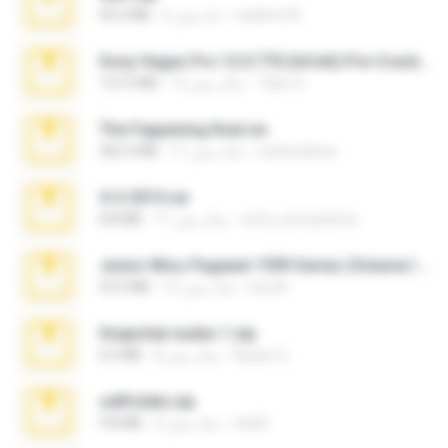
vladimir M.
2 ماه پیش
95.6 MB
Sony Vegas Pro 12.0.770 (64-bit) Pre-Cracked.zip
Tales S.
12 سال پیش
137.0 MB
The Fappening final.rar
raulmedinax
11 سال پیش
302.4 MB
4-5-2015.rar
extra_precautions
11 سال پیش
8.8 MB
Junior Miss Pageant 1999 Series (Volume I Part I NC 6).7z
luis M.
12 سال پیش
53.5 MB
Snapchat nudes 1.zip
Baixar Q.
8 سال پیش
6.0 MB
cellfolder.zip
ela26
3 سال پیش
9.8 MB