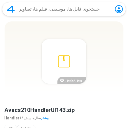
پیش نمایش
Avacs210HandlerUI143.zip
Handler
بیشتر...
16 سال‌ها پیش