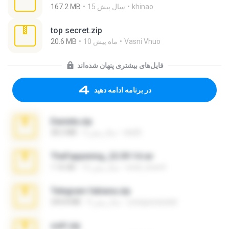
khinao
15 سال پیش
167.2 MB
top secret.zip
Vasni Vhuo
10 ماه پیش
20.6 MB
فایل‌های بیشتری پنهان شده‌اند
در برنامه ادامه دهید
Daniela.zip
ela26
3 سال پیش
28.2 MB
TheFappening_22.09.14.rar
erick_lover4
12 سال پیش
1.16 GB
Telegram fabiana.zip
yrangravanatal
4 سال پیش
244.8 MB
ouh!.zip