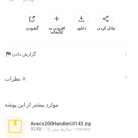
ZIP
101 KB
تبادل کردن
دانلود
افزودن به
گشودن
کتابخانه
گزارش دادن
نظرات
0
موارد بیشتر از این پوشه
Avacs200HandlerUI143.zip
Handler
16 سال‌ها پیش
92 KB