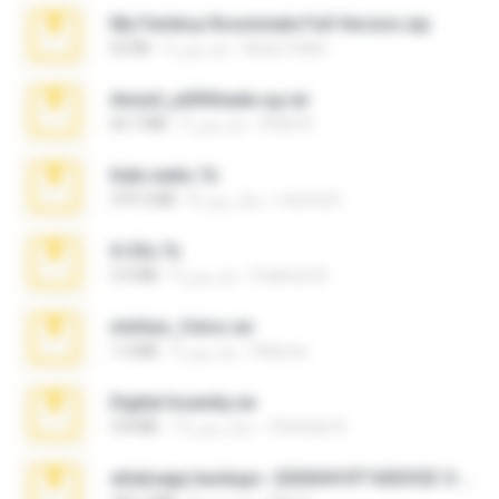
My Femboy Roommate Full Version.zip
Beau Collier
5 ماه پیش
62 KB
Anna4_yd3t0nada.sg.rar
Rodri R.
5 ماه پیش
60.7 MB
hide vedio.7z
munna E.
8 سال پیش
379.3 MB
X-23x.7z
Federico B.
9 ماه پیش
3.4 MB
minhas_fotos.rar
Rebeca
3 ماه پیش
1.4 MB
Digital Insanity.rar
Christian D.
12 سال پیش
3.8 MB
whatsapp backups -20260410T160335Z-3-001.zip