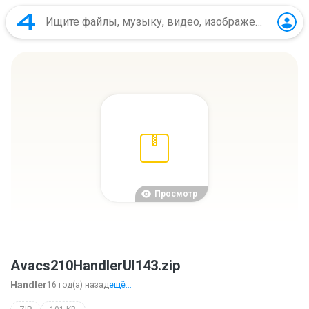
Просмотр
Avacs210HandlerUI143.zip
Handler
16 год(а) назад
ещё...