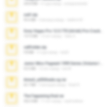
244.8 MB
4 года назад
yrangravanatal
ouh!.zip
95.6 MB
2 месяца назад
vladimir M.
Sony Vegas Pro 12.0.770 (64-bit) Pre-Cracked.zip
137.0 MB
12 лет назад
Tales S.
cellfolder.zip
9.8 MB
3 года назад
ela26
Junior Miss Pageant 1999 Series (Volume I Part I NC 6).7z
53.5 MB
12 лет назад
luis M.
Anna4_yd3t0nada.sg.rar
60.7 MB
5 месяцев назад
Rodri R.
The Fappening final.rar
302.4 MB
11 лет назад
raulmedinax