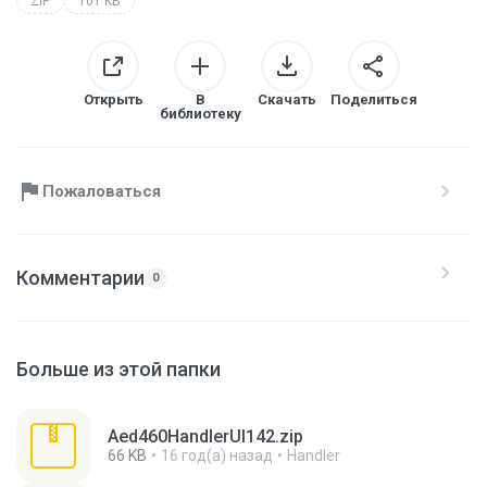
ZIP
101 KB
Открыть
В
Скачать
Поделиться
библиотеку
Пожаловаться
Комментарии
0
Больше из этой папки
Aed460HandlerUI142.zip
66 KB
16 год(а) назад
Handler