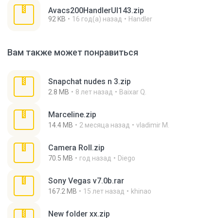
Avacs200HandlerUI143.zip
92 KB
16 год(а) назад
Handler
Вам также может понравиться
Snapchat nudes n 3.zip
2.8 MB
8 лет назад
Baixar Q.
Marceline.zip
14.4 MB
2 месяца назад
vladimir M.
Camera Roll.zip
70.5 MB
год назад
Diego
Sony Vegas v7.0b.rar
167.2 MB
15 лет назад
khinao
New folder xx.zip