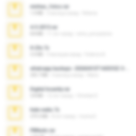
minhas_fotos.rar
1.4 MB
2 месяца назад
Rebeca
4-5-2015.rar
8.8 MB
11 лет назад
extra_precautions
X-23x.7z
3.4 MB
9 месяцев назад
Federico B.
whatsapp backups -20260410T160335Z-3-001.zip
335.7 MB
4 месяца назад
Maria
Digital Insanity.rar
3.8 MB
12 лет назад
Christian D.
hide vedio.7z
379.3 MB
8 лет назад
munna E.
PBNuds.rar