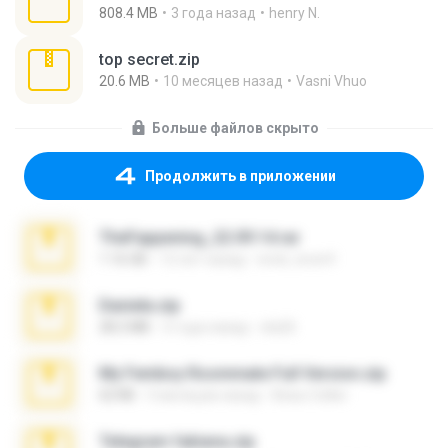
808.4 MB
3 года назад
henry N.
top secret.zip
20.6 MB
10 месяцев назад
Vasni Vhuo
Больше файлов скрыто
Продолжить в приложении
TheFappening_22.09.14.rar
1.16 GB
12 лет назад
erick_lover4
Daniela.zip
28.2 MB
3 года назад
ela26
My Femboy Roommate Full Version.zip
62 KB
5 месяцев назад
Beau Collier
Telegram fabiana.zip