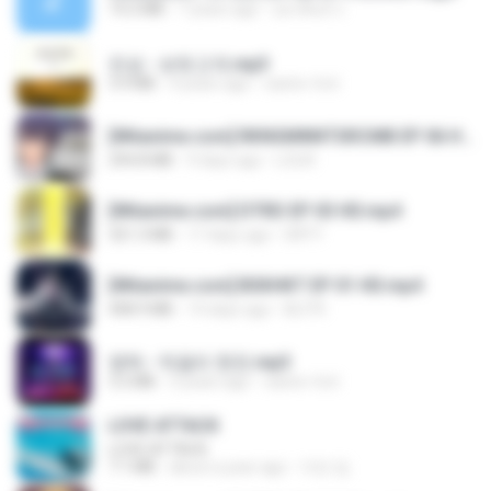
14.2 MB
7 years ago
อมรพันธ์ จ.
진성 - 보릿고개.mp3
3.4 MB
4 years ago
castor-trot
[Witanime.com] RKNGMNNTSRCMB EP 06 HD.mp4
294.8 MB
9 days ago
LOLKI
[Witanime.com] DTRD EP 03 HD.mp4
321.3 MB
17 days ago
DRTY
[Witanime.com] BSKHKT EP 01 HD.mp4
408.9 MB
14 days ago
BLITR
영탁 - 막걸리 한잔.mp3
3.2 MB
3 years ago
castor-trot
LOVE ATTACK
LOVE ATTACK
7.1 MB
about a year ago
지빈 임.