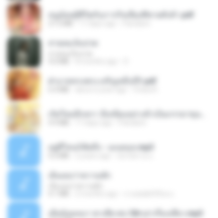
หนูน้อยสู้ชีวิตกับภารกิจเลี้ยงพี่ชายทั้งห้า.pdf
27.2 MB
17 days ago
Pandarin
สายลมเจ็บปวด
สายลมเจ็บปวด
4.0 MB
8 months ago
D
ฝ่าบาททรงพระเจริญหมื่นปี1.pdf
6.4 MB
about a year ago
Orasa K.
เกิดใหม่อีกครา อี๋เหนียงอย่างข้าเป็นภรรยาขุนนาง 1_ST.pdf
4.9 MB
17 days ago
Pandarin
อยู่ที่ไหนก็คิดถึง - เมนทอล.mp3
4.2 MB
2 years ago
มันไม้สาย ม.
เอิ้นเธอว่าความฮัก
เอิ้นเธอว่าความฮัก
4.1 MB
2 months ago
ถามพ่อ&#39;พ ม.
เมียน้อยเหงา พาเสียวค่ะ18+เล่าเรื่องเสียว.mp3