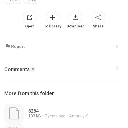
THUMB
25 KB
Open
To library
Download
Share
Report
Comments
0
More from this folder
8284
103 KB
7 years ago
Amnuay K.