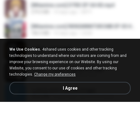
[Witanime.com] DTRD EP 04 HD.mp4
279.0 MB
10 days ago
DRTY
[Witanime.com] RKNGMNNTSRCMB EP 05 HD.mp4
186.0 MB
16 days ago
LOLKI
나훈아 - 영영.mp3
We Use Cookies.
4shared uses cookies and other tracking
3.5 MB
4 years ago
castor-trot
technologies to understand where our visitors are coming from and
improve your browsing experience on our Website. By using our
Website, you consent to our use of cookies and other tracking
배금성 - 사랑이 비를 맞아요.mp3
technologies.
Change my preferences
3.5 MB
4 years ago
castor-trot
I Agree
신유리) 유두자위 A to Z.mp3
256.6 MB
2 years ago
좀비고4인커플 좀.
Air Hostess S01 E01.mp4
174.4 MB
3 months ago
민호 이.
임영웅 - 어느 60대 노부부이야기.mp3
4.6 MB
4 years ago
castor-trot