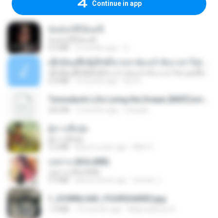
Continue in app
ฉันมันก็ดีได้แค่นี้
ฉันมันก็ดีได้แค่นี้
4.2 MB
9 months ago
D
ເຊົາຮ້ອງເຖົ້າຊິເອົາທໍ່ໃດ (เซาฮ้องเถ้าสิเอาเท่าใด) ບຸນເກີດ ຫນູຫ່ວງ ft. ໂສພາ ຈຸນທະລາ
ເຊົາຮ້ອງເຖົ້າຊິເອົາທໍ່ໃດ (เซาฮ้องเถ้าสิเอาเท่าใด) ບຸນເກີດ ຫນູຫ່ວງ ft. ໂສພາ ຈຸນທະລາ
6.0 MB
2 months ago
But G.
Tomodachi Life Living the Dream [NSP].torrent
252 KB
2 months ago
margob
ผู้บ่าวเสื้อปุ๋ย
ผู้บ่าวเสื้อปุ๋ย
5.2 MB
about a year ago
Mith 9.
กุหลาบ (KULARB)
กุหลาบ (KULARB)
5.9 MB
about a year ago
Suwan J.
1_DOWNLOAD_FOURSHARED.jpg
1.9 MB
12 months ago
Wtlprodthree A.