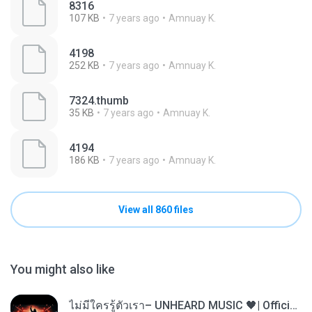
8316
107 KB
7 years ago
Amnuay K.
4198
252 KB
7 years ago
Amnuay K.
7324.thumb
35 KB
7 years ago
Amnuay K.
4194
186 KB
7 years ago
Amnuay K.
View all 860 files
You might also like
ไม่มีใครรู้ตัวเรา– UNHEARD MUSIC 🖤| Official Lyric Video | เพลงสู้ชีวิต