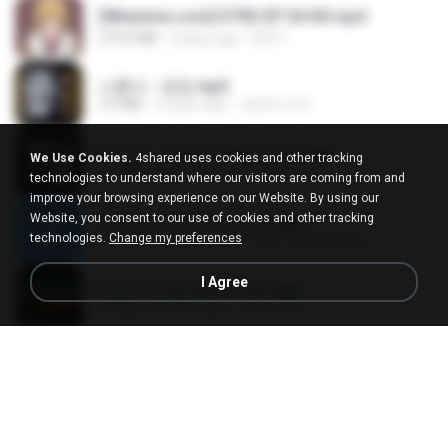
[Witanime.com] DTRD EP 04 HD.mp4
279.0 MB
8 days ago
DRTY
나훈아 - 영영.mp3
3.5 MB
4 years ago
castor-trot
배금성 - 사랑이 비를 맞아요.mp3
We Use Cookies.
4shared uses cookies and other tracking
3.5 MB
4 years ago
castor-trot
technologies to understand where our visitors are coming from and
improve your browsing experience on our Website. By using our
Website, you consent to our use of cookies and other tracking
신유리) 유두자위 A to Z.mp3
technologies.
Change my preferences
256.6 MB
2 years ago
좀비고4인커플 좀.
I Agree
진성 - 천년을 빌려준다면.mp3
3.4 MB
4 years ago
castor-trot
Kita Usahakan Lagi
Kita Usahakan Lagi
3.3 MB
about a year ago
Fazri M.
DJ TIKTOK TERBARU 2025🎵DJ JANGAN TUNGGU LAMA LAMA NANTI LAMA LAMA 🎵DJ SEDIA AKU SEBELUM HUJAN
DJ TIKTOK TERBARU 2025🎵DJ JANGAN TUNGGU LAMA LAMA NANTI LAMA LAMA 🎵DJ SEDIA AKU SEBELUM HUJAN