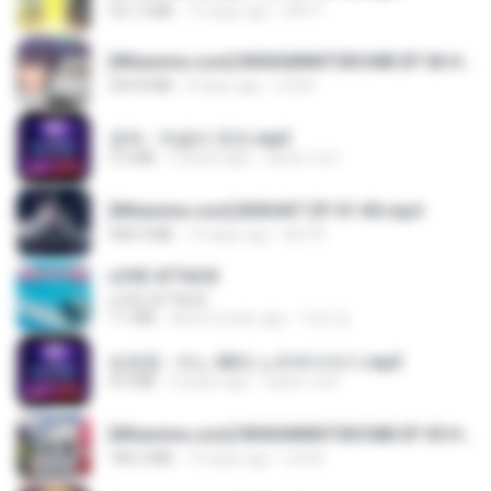
321.3 MB
15 days ago
DRTY
[Witanime.com] RKNGMNNTSRCMB EP 06 HD.mp4
294.8 MB
8 days ago
LOLKI
영탁 - 막걸리 한잔.mp3
3.2 MB
3 years ago
castor-trot
[Witanime.com] BSKHKT EP 01 HD.mp4
408.9 MB
13 days ago
BLITR
LOVE ATTACK
LOVE ATTACK
7.1 MB
about a year ago
지빈 임.
임영웅 - 어느 60대 노부부이야기.mp3
4.6 MB
4 years ago
castor-trot
[Witanime.com] RKNGMNNTSRCMB EP 05 HD.mp4
186.0 MB
15 days ago
LOLKI