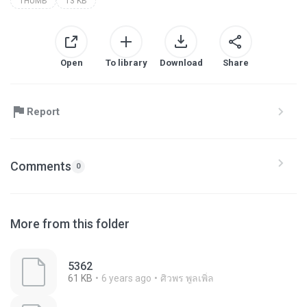
THUMB
13 KB
Open
To library
Download
Share
Report
Comments
0
More from this folder
5362
61 KB
6 years ago
ศิวพร พูลเพิ่ล