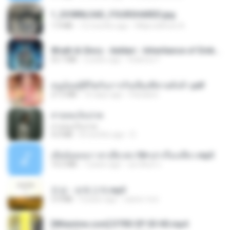
1_DOWNLOAD_FOURSHARED.jpg
1.9 MB
12 months ago
Wtlprodthree A.
Wrath & Glory - Aeldari - Inheritance of Embers.pdf
53.7 MB
2 years ago
federico f
หนูน้อยสู้ชีวิตกับภารกิจเลี้ยงพี่ชายทั้งห้า.pdf
27.2 MB
16 days ago
Pandarin
สายลมเจ็บปวด
สายลมเจ็บปวด
4.0 MB
8 months ago
D
เมียน้อยเหงา พาเสียวค่ะ18+เล่าเรื่องเสียว.mp3
14.2 MB
7 years ago
อมรพันธ์ จ.
진성 - 보릿고개.mp3
3.4 MB
4 years ago
castor-trot
[Witanime.com] DTRD EP 03 HD.mp4