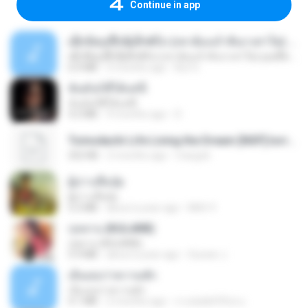
Continue in app
ເຊົາຮ້ອງເຖົ້າຊິເອົາທໍ່ໃດ (เซาฮ้องเถ้าสิเอาเท่าใด) ບຸນເກີດ ຫນູຫ່ວງ ft. ໂສພາ ຈຸນທະລາ
ເຊົາຮ້ອງເຖົ້າຊິເອົາທໍ່ໃດ (เซาฮ้องเถ้าสิเอาเท่าใด) ບຸນເກີດ ຫນູຫ່ວງ ft. ໂສພາ ຈຸນທະລາ
6.0 MB
2 months ago
But G.
ฉันมันก็ดีได้แค่นี้
ฉันมันก็ดีได้แค่นี้
4.2 MB
9 months ago
D
Tomodachi Life Living the Dream [NSP].torrent
252 KB
2 months ago
margob
ผู้บ่าวเสื้อปุ๋ย
ผู้บ่าวเสื้อปุ๋ย
5.2 MB
about a year ago
Mith 9.
กุหลาบ (KULARB)
กุหลาบ (KULARB)
5.9 MB
about a year ago
Suwan J.
เอิ้นเธอว่าความฮัก
เอิ้นเธอว่าความฮัก
4.1 MB
2 months ago
ถามพ่อ&#39;พ ม.