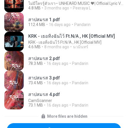
ไม่มีใครรู้ตัวเรา– UNHEARD MUSIC 🖤| Official Lyric Video | เพลงสู้ชีวิต
4.8 MB
3 months ago
Peeraya L.
สาปสมรส 1.pdf
112.4 MB
16 days ago
Pandarin
KRK - เธอทิ้งฉันไว้ Ft.N/A , HK [Official MV]
KRK - เธอทิ้งฉันไว้ Ft.N/A , HK [Official MV]
4.6 MB
8 months ago
นวมินทร์
สาปสมรส 2.pdf
78.3 MB
16 days ago
Pandarin
สาปสมรส 3.pdf
73.4 MB
16 days ago
Pandarin
สาปสมรส 4.pdf
CamScanner
73.1 MB
16 days ago
Pandarin
More files are hidden