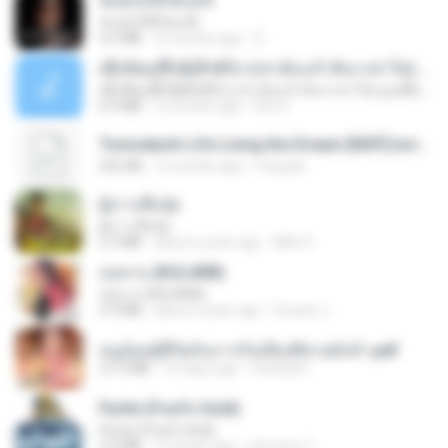
ฉันมันก็ดีได้แค่นี้
ฉันมันก็ดีได้แค่นี้
4.2 MB
9 months ago
D
ເຊົາຮ້ອງເຖົ້າຊິເອົາທໍ່ໃດ (เซาฮ้องเถ้าสิเอาเท่าใด) ບຸນເກີດ ຫນູຫ່ວງ ft. ໂສພາ ຈຸນທະລາ
ເຊົາຮ້ອງເຖົ້າຊິເອົາທໍ່ໃດ (เซาฮ้องเถ้าสิเอาเท่าใด) ບຸນເກີດ ຫນູຫ່ວງ ft. ໂສພາ ຈຸນທະລາ
6.0 MB
2 months ago
But G.
Tomodachi Life Living the Dream [NSP].torrent
252 KB
2 months ago
margob
ผู้บ่าวเสื้อปุ๋ย
ผู้บ่าวเสื้อปุ๋ย
5.2 MB
about a year ago
Mith 9.
กุหลาบ (KULARB)
กุหลาบ (KULARB)
5.9 MB
about a year ago
Suwan J.
หนูน้อยสู้ชีวิตกับภารกิจเลี้ยงพี่ชายทั้งห้า.pdf
27.2 MB
16 days ago
Pandarin
Pyrite (Fool's Gold)
Pyrite (Fool's Gold)
3.4 MB
12 years ago
princess Y.