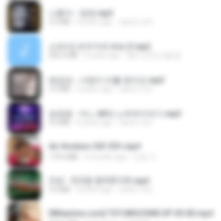
나훈아 - 영영.mp3
3.5 MB
4 years ago
castor-trot
신유리) 유두자위 A to Z.mp3
256.6 MB
2 years ago
좀비고4인커플 좀.
배금성 - 사랑이 비를 맞아요.mp3
3.5 MB
4 years ago
castor-trot
임영웅 - 어느 60대 노부부이야기.mp3
4.6 MB
4 years ago
castor-trot
Air Hostess S01 E01.mp4
174.4 MB
3 months ago
민호 이.
진성 - 천년을 빌려준다면.mp3
3.4 MB
4 years ago
castor-trot
[Witanime.com] TSTJWGCDMS EP 05 HD.mp4