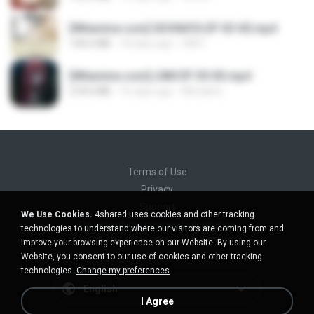
[Witanime.com] SDONATA EP 03 HD.mp4
140.6 MB
18 days ago
GRET
[Witanime.com] LNM EP 05 HD.mp4
218.6 MB
16 days ago
MUrabito
Terms of Use
Privacy
Support
We Use Cookies.
4shared uses cookies and other tracking
Do not sell my personal information
technologies to understand where our visitors are coming from and
Do not share my personal information
improve your browsing experience on our Website. By using our
Website, you consent to our use of cookies and other tracking
technologies.
Change my preferences
English
I Agree