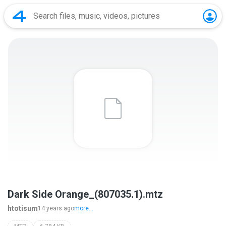
Dark Side Orange_(807035.1).mtz
htotisum
14 years ago
more...