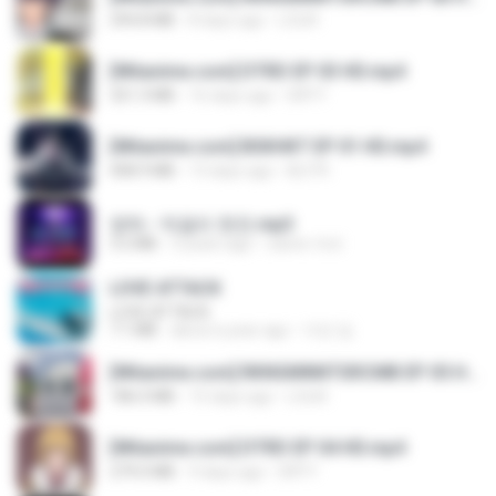
294.8 MB
8 days ago
LOLKI
[Witanime.com] DTRD EP 03 HD.mp4
321.3 MB
16 days ago
DRTY
[Witanime.com] BSKHKT EP 01 HD.mp4
408.9 MB
13 days ago
BLITR
영탁 - 막걸리 한잔.mp3
3.2 MB
3 years ago
castor-trot
LOVE ATTACK
LOVE ATTACK
7.1 MB
about a year ago
지빈 임.
[Witanime.com] RKNGMNNTSRCMB EP 05 HD.mp4
186.0 MB
15 days ago
LOLKI
[Witanime.com] DTRD EP 04 HD.mp4
279.0 MB
9 days ago
DRTY