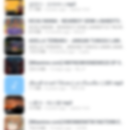
금잔디 - 오라버니.mp3
3.1 MB
4 years ago
castor-trot
KICAU MANIA - NDARBOY GENK x BANDITOZ YAOW 86 (OFFICIAL LYRIC VIDEO) GAS POL NDANGAK
KICAU MANIA - NDARBOY GENK x BANDITOZ YAOW 86 (OFFICIAL LYRIC VIDEO) GAS POL NDANGAK
8.9 MB
3 months ago
Rina P.
ADELLA TERBARU - JANGAN TUNGGU LAMA LAMA - GELAS RETAK - OM ADELLA FULL ALBUM TERBARU 2026
ADELLA TERBARU - JANGAN TUNGGU LAMA LAMA - GELAS RETAK - OM ADELLA FULL ALBUM TERBARU 2026
133.0 MB
4 months ago
Cuplis
[Witanime.com] HMYNGWHSNIDMS2S EP 04 HD.mp4
235.5 MB
13 days ago
KILJY
เพื่อนพี่ ช่วยทำให้เสด ( เล่าเรื่องเสียว ) 201.mp3
7.1 MB
6 years ago
TNP2 M.
나훈아 - 테스형!.mp3
4.4 MB
4 years ago
castor-trot
[Witanime.com] KWONMSNITIK1NGTDNN EP 04 HD.mp4
192.0 MB
14 days ago
JUVIA