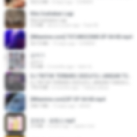
423.2 MB
8 days ago
DOMISR
Kita Usahakan Lagi
Kita Usahakan Lagi
3.3 MB
about a year ago
Fazri M.
[Witanime.com] TSTJWGCDMS EP 04 HD.mp4
567.0 MB
15 days ago
DOMISR
갑자기
갑자기
3.0 MB
2 months ago
복희 박.
DJ TIKTOK TERBARU 2025🎵DJ JANGAN TUNGGU LAMA LAMA NANTI LAMA LAMA 🎵DJ SEDIA AKU SEBELUM HUJAN
DJ TIKTOK TERBARU 2025🎵DJ JANGAN TUNGGU LAMA LAMA NANTI LAMA LAMA 🎵DJ SEDIA AKU SEBELUM HUJAN
199.4 MB
6 months ago
Yahya Lahiya
[Witanime.com] BT EP 04 HD.mp4
248.7 MB
13 days ago
BAXK
문희옥 - 평행선.mp3
2.9 MB
4 years ago
castor-trot