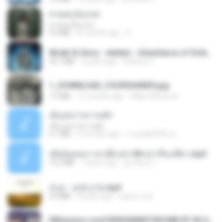
สายลมเจ็บปวด
สายลมเจ็บปวด
4.0 MB
8 months ago
D
Wrath & Glory - Aeldari - Inheritance of Embers.pdf
53.7 MB
2 years ago
federico f
1_DOWNLOAD_FOURSHARED.jpg
1.9 MB
12 months ago
Wtlprodthree A.
เอิ้นเธอว่าความฮัก
เอิ้นเธอว่าความฮัก
4.1 MB
2 months ago
ถามพ่อ&#39;พ ม.
เมียน้อยเหงา พาเสียวค่ะ18+เล่าเรื่องเสียว.mp3
14.2 MB
7 years ago
อมรพันธ์ จ.
진성 - 보릿고개.mp3
3.4 MB
4 years ago
castor-trot
[Witanime.com] RKNGMNNTSRCMB EP 06 HD.mp4