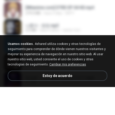
[Witanime.com] DTRD EP 04 HD.mp4
279.0 MB
hace 9 días
DRTY
나훈아 - 영영.mp3
3.5 MB
hace 4 años
castor-trot
신유리) 유두자위 A to Z.mp3
Usamos cookies.
4shared utiliza cookies y otras tecnologías de
256.6 MB
hace 2 años
좀비고4인커플 좀.
seguimiento para comprender de dónde vienen nuestros visitantes y
mejorar su experiencia de navegación en nuestro sitio web. Al usar
nuestro sitio web, usted consiente el uso de cookies y otras
배금성 - 사랑이 비를 맞아요.mp3
tecnologías de seguimiento.
Cambiar mis preferencias
3.5 MB
hace 4 años
castor-trot
Estoy de acuerdo
임영웅 - 어느 60대 노부부이야기.mp3
4.6 MB
hace 4 años
castor-trot
Air Hostess S01 E01.mp4
174.4 MB
hace 3 meses
민호 이.
진성 - 천년을 빌려준다면.mp3