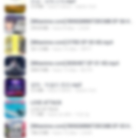
진성 - 보릿고개.mp3
3.4 MB
hace 4 años
castor-trot
[Witanime.com] RKNGMNNTSRCMB EP 06 HD.mp4
294.8 MB
hace 8 días
LOLKI
[Witanime.com] DTRD EP 03 HD.mp4
321.3 MB
hace 16 días
DRTY
[Witanime.com] BSKHKT EP 01 HD.mp4
408.9 MB
hace 13 días
BLITR
영탁 - 막걸리 한잔.mp3
3.2 MB
hace 3 años
castor-trot
LOVE ATTACK
LOVE ATTACK
7.1 MB
hace un año
지빈 임.
[Witanime.com] RKNGMNNTSRCMB EP 05 HD.mp4
186.0 MB
hace 15 días
LOLKI