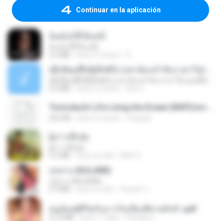
Continuar en la aplicación
ฉันมันก็ดีได้แค่นี้
ฉันมันก็ดีได้แค่นี้
4.2 MB
hace 9 meses
D
ເຊົາຮ້ອງເຖົ້າຊິເອົາທໍ່ໃດ (เซาฮ้องเถ้าสิเอาเท่าใด) ບຸນເກີດ ຫນູຫ່ວງ ft. ໂສພາ ຈຸນທະລາ
ເຊົາຮ້ອງເຖົ້າຊິເອົາທໍ່ໃດ (เซาฮ้องเถ้าสิเอาเท่าใด) ບຸນເກີດ ຫນູຫ່ວງ ft. ໂສພາ ຈຸນທະລາ
6.0 MB
hace 2 meses
But G.
Tomodachi Life Living the Dream [NSP].torrent
252 KB
hace 2 meses
margob
ผู้บ่าวเสื้อปุ๋ย
ผู้บ่าวเสื้อปุ๋ย
5.2 MB
hace un año
Mith 9.
กุหลาบ (KULARB)
กุหลาบ (KULARB)
5.9 MB
hace un año
Suwan J.
หนูน้อยสู้ชีวิตกับภารกิจเลี้ยงพี่ชายทั้งห้า.pdf
27.2 MB
hace 17 días
Pandarin