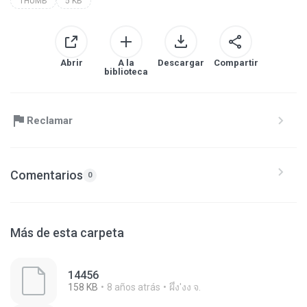
THUMB
5 KB
Abrir
A la
Descargar
Compartir
biblioteca
Reclamar
Comentarios
0
Más de esta carpeta
14456
158 KB
8 años atrás
ผึ้ง'งง จ.