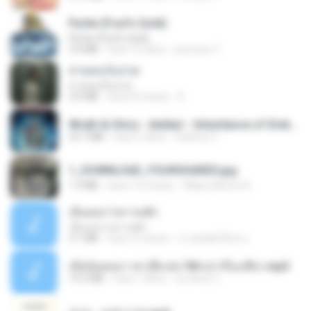
Pyrite (Fool's Gold)
Pyrite (Fool's Gold)
3.4 MB
hace 12 años
princess Y.
สายลมเจ็บปวด
สายลมเจ็บปวด
4.0 MB
hace 8 meses
D
Wrath & Glory - Aeldari - Inheritance of Embers.pdf
53.7 MB
hace 2 años
federico f
1_DOWNLOAD_FOURSHARED.jpg
1.9 MB
hace 12 meses
Wtlprodthree A.
เอิ้นเธอว่าความฮัก
เอิ้นเธอว่าความฮัก
4.1 MB
hace 2 meses
ถามพ่อ&#39;พ ม.
เมียน้อยเหงา พาเสียวค่ะ18+เล่าเรื่องเสียว.mp3
14.2 MB
hace 7 años
อมรพันธ์ จ.