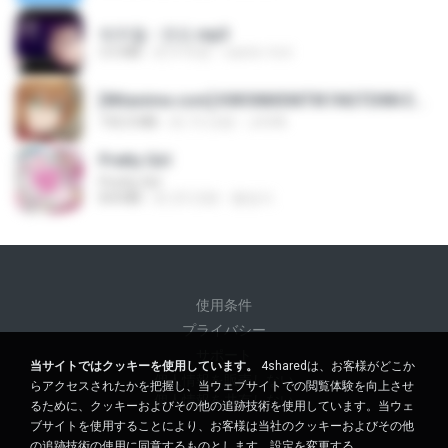
박우철 - 연모.mp3
3.5 MB
約 4 年前
castor-trot
[Witanime.com] KWONMSNITIK1NGTDNN EP 04 HD.mp4
192.0 MB
約 15 日前
JUVIA
Pretty Girl
Pretty Girl
8.8 MB
約 23 日前
황영지
使用条件
プライバシー
サポート
当サイトではクッキーを使用しています。
4sharedは、お客様がどこか
個人情報を販売しない
らアクセスされたかを把握し、当ウェブサイトでの閲覧体験を向上させ
個人情報を共有しない
るために、クッキーおよびその他の追跡技術を使用しています。当ウェ
ブサイトを使用することにより、お客様は当社のクッキーおよびその他
の追跡技術の使用に同意するものとします。
設定を変更する