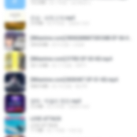
14.2 MB
約 7 年前
อมรพันธ์ จ.
진성 - 보릿고개.mp3
3.4 MB
約 4 年前
castor-trot
[Witanime.com] RKNGMNNTSRCMB EP 06 HD.mp4
294.8 MB
約 9 日前
LOLKI
[Witanime.com] DTRD EP 03 HD.mp4
321.3 MB
約 17 日前
DRTY
[Witanime.com] BSKHKT EP 01 HD.mp4
408.9 MB
約 14 日前
BLITR
영탁 - 막걸리 한잔.mp3
3.2 MB
約 3 年前
castor-trot
LOVE ATTACK
LOVE ATTACK
7.1 MB
約 1 年前
지빈 임.