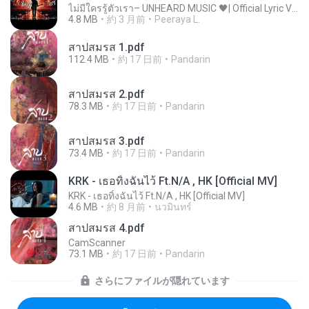
ไม่มีใครรู้ตัวเรา– UNHEARD MUSIC 🖤| Official Lyric Video | เพลงสู้ชีวิต
4.8 MB
約 3 月前
Peeraya L.
สาปสมรส 1.pdf
112.4 MB
約 17 日前
Pandarin
สาปสมรส 2.pdf
78.3 MB
約 17 日前
Pandarin
สาปสมรส 3.pdf
73.4 MB
約 17 日前
Pandarin
KRK - เธอทิ้งฉันไว้ Ft.N/A , HK [Official MV]
KRK - เธอทิ้งฉันไว้ Ft.N/A , HK [Official MV]
4.6 MB
約 8 月前
นวมินทร์
สาปสมรส 4.pdf
CamScanner
73.1 MB
約 17 日前
Pandarin
さらにファイルが隠れています