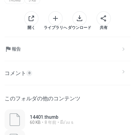
THUMB
5 KB
開く
ライブラリへ
ダウンロード
共有
報告
コメント
0
このフォルダの他のコンテンツ
14401.thumb
60 KB
8 年前
ผึ้ง'งง จ.