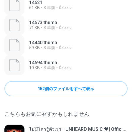
14621
61 KB
8 年前
ผึ้ง'งง จ.
14673.thumb
71 KB
8 年前
ผึ้ง'งง จ.
14440.thumb
59 KB
8 年前
ผึ้ง'งง จ.
14694.thumb
10 KB
8 年前
ผึ้ง'งง จ.
152個のファイルをすべて表示
こちらもお気に召すかもしれません
ไม่มีใครรู้ตัวเรา– UNHEARD MUSIC 🖤| Official Lyric Video | เพลงสู้ชีวิต