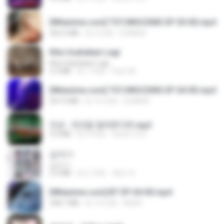
[Witanime.com] TSTJWGCDMS EP 05 HD.mp4
423.2 MB
約 9 日前
DOMISR
Kita Usahakan Lagi
Kita Usahakan Lagi
3.3 MB
約 1 年前
Fazri M.
[Witanime.com] TSTJWGCDMS EP 04 HD.mp4
567.0 MB
約 16 日前
DOMISR
진성 - 천년을 빌려준다면.mp3
3.4 MB
約 4 年前
castor-trot
갑자기
갑자기
3.0 MB
約 2 月前
복희 박.
[Witanime.com] BT EP 04 HD.mp4
248.7 MB
約 14 日前
BAXK