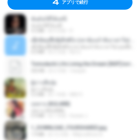
アプリで続行
ฉันมันก็ดีได้แค่นี้
ฉันมันก็ดีได้แค่นี้
4.2 MB
約 9 月前
D
ເຊົາຮ້ອງເຖົ້າຊິເອົາທໍ່ໃດ (เซาฮ้องเถ้าสิเอาเท่าใด) ບຸນເກີດ ຫນູຫ່ວງ ft. ໂສພາ ຈຸນທະລາ
ເຊົາຮ້ອງເຖົ້າຊິເອົາທໍ່ໃດ (เซาฮ้องเถ้าสิเอาเท่าใด) ບຸນເກີດ ຫນູຫ່ວງ ft. ໂສພາ ຈຸນທະລາ
6.0 MB
約 2 月前
But G.
Tomodachi Life Living the Dream [NSP].torrent
252 KB
約 2 月前
margob
ผู้บ่าวเสื้อปุ๋ย
ผู้บ่าวเสื้อปุ๋ย
5.2 MB
約 1 年前
Mith 9.
กุหลาบ (KULARB)
กุหลาบ (KULARB)
5.9 MB
約 1 年前
Suwan J.
1_DOWNLOAD_FOURSHARED.jpg
1.9 MB
約 12 月前
Wtlprodthree A.