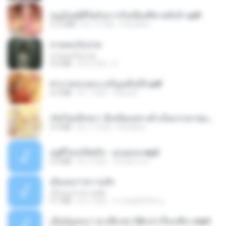
หนูน้อยสู้ชีวิตกับภารกิจเลี้ยงพี่ชายทั้งห้า.pdf
27.2 MB
約 17 日前
Pandarin
สายลมเจ็บปวด
สายลมเจ็บปวด
4.0 MB
約 8 月前
D
ฝ่าบาททรงพระเจริญหมื่นปี1.pdf
6.4 MB
約 1 年前
Orasa K.
เกิดใหม่อีกครา อี๋เหนียงอย่างข้าเป็นภรรยาขุนนาง 1_ST.pdf
4.9 MB
約 17 日前
Pandarin
อยู่ที่ไหนก็คิดถึง - เมนทอล.mp3
4.2 MB
約 2 年前
มันไม้สาย ม.
เอิ้นเธอว่าความฮัก
เอิ้นเธอว่าความฮัก
4.1 MB
約 2 月前
ถามพ่อ&#39;พ ม.
เมียน้อยเหงา พาเสียวค่ะ18+เล่าเรื่องเสียว.mp3