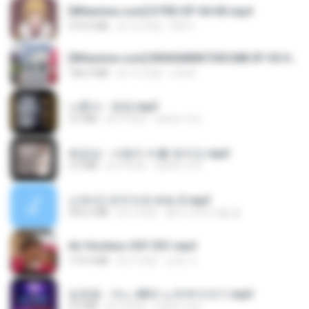
[Witanime.com] DTRD EP 04 HD.mp4
279.0 MB
約 10 日前
DRTY
[Witanime.com] RKNGMNNTSRCMB EP 05 HD.mp4
186.0 MB
約 16 日前
LOLKI
나훈아 - 영영.mp3
3.5 MB
約 4 年前
castor-trot
배금성 - 사랑이 비를 맞아요.mp3
3.5 MB
約 4 年前
castor-trot
신유리) 유두자위 A to Z.mp3
256.6 MB
約 2 年前
좀비고4인커플 좀.
Air Hostess S01 E01.mp4
174.4 MB
約 3 月前
민호 이.
임영웅 - 어느 60대 노부부이야기.mp3
4.6 MB
約 4 年前
castor-trot