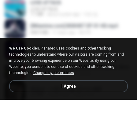
LOVE ATTACK
LOVE ATTACK
7.1 MB
about a year ago
지빈 임.
[Witanime.com] BSKHKT EP 01 HD.mp4
408.9 MB
11 days ago
BLITR
임영웅 - 어느 60대 노부부이야기.mp3
We Use Cookies.
4shared uses cookies and other tracking
4.6 MB
4 years ago
castor-trot
technologies to understand where our visitors are coming from and
improve your browsing experience on our Website. By using our
Website, you consent to our use of cookies and other tracking
[Witanime.com] RKNGMNNTSRCMB EP 05 HD.mp4
technologies.
Change my preferences
186.0 MB
13 days ago
LOLKI
I Agree
배금성 - 사랑이 비를 맞아요.mp3
3.5 MB
3 years ago
castor-trot
진성 - 천년을 빌려준다면.mp3
3.4 MB
4 years ago
castor-trot
나훈아 - 영영.mp3
3.5 MB
4 years ago
castor-trot