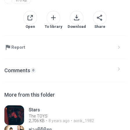
970 KB
Open
To library
Download
Share
Report
Comments
0
More from this folder
Stars
The TOYS
2,706 KB
8 years ago
aorik_1982
ช่วงที่ดีที่สุด