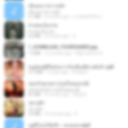
เอิ้นเธอว่าความฮัก
เอิ้นเธอว่าความฮัก
4.1 MB
2 months ago
ถามพ่อ&#39;พ ม.
สายลมเจ็บปวด
สายลมเจ็บปวด
4.0 MB
8 months ago
D
1_DOWNLOAD_FOURSHARED.jpg
1.9 MB
12 months ago
Wtlprodthree A.
หนูน้อยสู้ชีวิตกับภารกิจเลี้ยงพี่ชายทั้งห้า.pdf
27.2 MB
15 days ago
Pandarin
ยอมรับทุกอย่าง (แต่ไม่ยอมแพ้)
ยอมรับทุกอย่าง (แต่ไม่ยอมแพ้)
8.2 MB
4 months ago
Wang K.
ปลายฟ้า
ปลายฟ้า
4.4 MB
10 months ago
D
อยู่ที่ไหนก็คิดถึง - เมนทอล.mp3