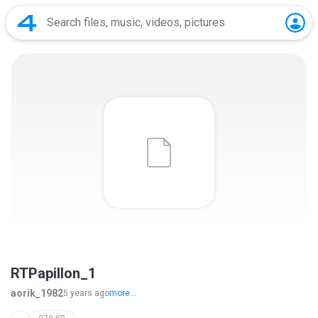
RTPapillon_1
aorik_1982
5 years ago
more...