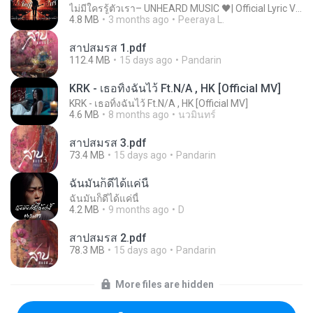
ไม่มีใครรู้ตัวเรา– UNHEARD MUSIC 🖤| Official Lyric Video | เพลงสู้ชีวิต
4.8 MB
3 months ago
Peeraya L.
สาปสมรส 1.pdf
112.4 MB
15 days ago
Pandarin
KRK - เธอทิ้งฉันไว้ Ft.N/A , HK [Official MV]
KRK - เธอทิ้งฉันไว้ Ft.N/A , HK [Official MV]
4.6 MB
8 months ago
นวมินทร์
สาปสมรส 3.pdf
73.4 MB
15 days ago
Pandarin
ฉันมันก็ดีได้แค่นี้
ฉันมันก็ดีได้แค่นี้
4.2 MB
9 months ago
D
สาปสมรส 2.pdf
78.3 MB
15 days ago
Pandarin
More files are hidden