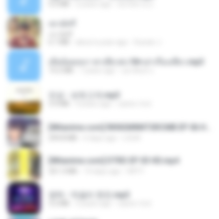
4.2 MB
2 years ago
มันไม้สาย ม.
เขามัทรี
เขามัทรี
6.1 MB
about a year ago
Suwan J.
เมียน้อยเหงา พาเสียวค่ะ18+เล่าเรื่องเสียว.mp3
14.2 MB
7 years ago
อมรพันธ์ จ.
진성 - 보릿고개.mp3
3.4 MB
4 years ago
castor-trot
[Witanime.com] RKNGMNNTSRCMB EP 06 HD.mp4
294.8 MB
6 days ago
LOLKI
[Witanime.com] DTRD EP 03 HD.mp4
321.3 MB
14 days ago
DRTY
영탁 - 막걸리 한잔.mp3
3.2 MB
3 years ago
castor-trot