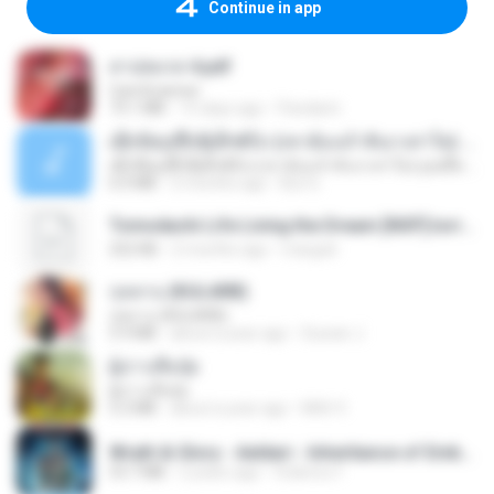
Continue in app
สาปสมรส 4.pdf
CamScanner
73.1 MB
15 days ago
Pandarin
ເຊົາຮ້ອງເຖົ້າຊິເອົາທໍ່ໃດ (เซาฮ้องเถ้าสิเอาเท่าใด) ບຸນເກີດ ຫນູຫ່ວງ ft. ໂສພາ ຈຸນທະລາ
ເຊົາຮ້ອງເຖົ້າຊິເອົາທໍ່ໃດ (เซาฮ้องเถ้าสิเอาเท่าใด) ບຸນເກີດ ຫນູຫ່ວງ ft. ໂສພາ ຈຸນທະລາ
6.0 MB
2 months ago
But G.
Tomodachi Life Living the Dream [NSP].torrent
252 KB
2 months ago
margob
กุหลาบ (KULARB)
กุหลาบ (KULARB)
5.9 MB
about a year ago
Suwan J.
ผู้บ่าวเสื้อปุ๋ย
ผู้บ่าวเสื้อปุ๋ย
5.2 MB
about a year ago
Mith 9.
Wrath & Glory - Aeldari - Inheritance of Embers.pdf
53.7 MB
2 years ago
federico f