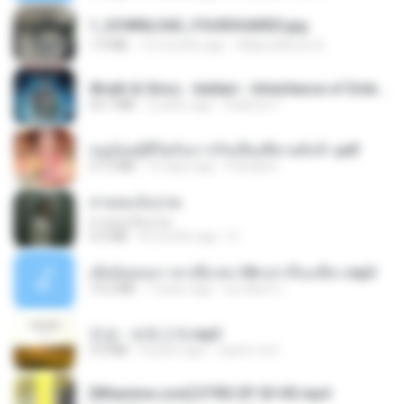
1_DOWNLOAD_FOURSHARED.jpg
1.9 MB
12 months ago
Wtlprodthree A.
Wrath & Glory - Aeldari - Inheritance of Embers.pdf
53.7 MB
2 years ago
federico f
หนูน้อยสู้ชีวิตกับภารกิจเลี้ยงพี่ชายทั้งห้า.pdf
27.2 MB
15 days ago
Pandarin
สายลมเจ็บปวด
สายลมเจ็บปวด
4.0 MB
8 months ago
D
เมียน้อยเหงา พาเสียวค่ะ18+เล่าเรื่องเสียว.mp3
14.2 MB
7 years ago
อมรพันธ์ จ.
진성 - 보릿고개.mp3
3.4 MB
4 years ago
castor-trot
[Witanime.com] DTRD EP 03 HD.mp4