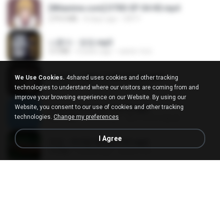
[Witanime.com] DTRD EP 04 HD.mp4
279.0 MB
8 days ago
DRTY
나훈아 - 영영.mp3
3.5 MB
4 years ago
castor-trot
배금성 - 사랑이 비를 맞아요.mp3
We Use Cookies.
4shared uses cookies and other tracking
3.5 MB
3 years ago
castor-trot
technologies to understand where our visitors are coming from and
improve your browsing experience on our Website. By using our
Website, you consent to our use of cookies and other tracking
신유리) 유두자위 A to Z.mp3
technologies.
Change my preferences
256.6 MB
2 years ago
좀비고4인커플 좀.
I Agree
진성 - 천년을 빌려준다면.mp3
3.4 MB
4 years ago
castor-trot
Kita Usahakan Lagi
Kita Usahakan Lagi
3.3 MB
about a year ago
Fazri M.
DJ TIKTOK TERBARU 2025🎵DJ JANGAN TUNGGU LAMA LAMA NANTI LAMA LAMA 🎵DJ SEDIA AKU SEBELUM HUJAN
DJ TIKTOK TERBARU 2025🎵DJ JANGAN TUNGGU LAMA LAMA NANTI LAMA LAMA 🎵DJ SEDIA AKU SEBELUM HUJAN