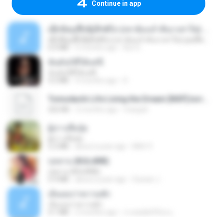
Continue in app
ເຊົາຮ້ອງເຖົ້າຊິເອົາທໍ່ໃດ (เซาฮ้องเถ้าสิเอาเท่าใด) ບຸນເກີດ ຫນູຫ່ວງ ft. ໂສພາ ຈຸນທະລາ
ເຊົາຮ້ອງເຖົ້າຊິເອົາທໍ່ໃດ (เซาฮ้องเถ้าสิเอาเท่าใด) ບຸນເກີດ ຫນູຫ່ວງ ft. ໂສພາ ຈຸນທະລາ
6.0 MB
2 months ago
But G.
ฉันมันก็ดีได้แค่นี้
ฉันมันก็ดีได้แค่นี้
4.2 MB
9 months ago
D
Tomodachi Life Living the Dream [NSP].torrent
252 KB
2 months ago
margob
ผู้บ่าวเสื้อปุ๋ย
ผู้บ่าวเสื้อปุ๋ย
5.2 MB
about a year ago
Mith 9.
กุหลาบ (KULARB)
กุหลาบ (KULARB)
5.9 MB
about a year ago
Suwan J.
เอิ้นเธอว่าความฮัก
เอิ้นเธอว่าความฮัก
4.1 MB
2 months ago
ถามพ่อ&#39;พ ม.