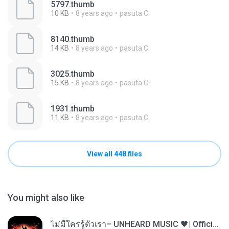
5797.thumb
10 KB
8 years ago
pasuta C.
8140.thumb
14 KB
8 years ago
pasuta C.
3025.thumb
15 KB
8 years ago
pasuta C.
1931.thumb
11 KB
8 years ago
pasuta C.
View all 448 files
You might also like
ไม่มีใครรู้ตัวเรา– UNHEARD MUSIC 🖤| Official Lyric Video | เพลงสู้ชีวิต