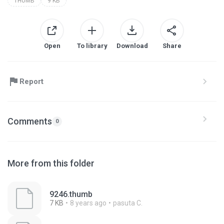
THUMB
9 KB
Open
To library
Download
Share
Report
Comments
0
More from this folder
9246.thumb
7 KB
8 years ago
pasuta C.