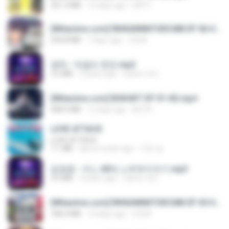
321.3 MB
15 days ago
DRTY
[Witanime.com] RKNGMNNTSRCMB EP 06 HD.mp4
294.8 MB
7 days ago
LOLKI
영탁 - 막걸리 한잔.mp3
3.2 MB
3 years ago
castor-trot
[Witanime.com] BSKHKT EP 01 HD.mp4
408.9 MB
12 days ago
BLITR
LOVE ATTACK
LOVE ATTACK
7.1 MB
about a year ago
지빈 임.
임영웅 - 어느 60대 노부부이야기.mp3
4.6 MB
4 years ago
castor-trot
[Witanime.com] RKNGMNNTSRCMB EP 05 HD.mp4
186.0 MB
14 days ago
LOLKI