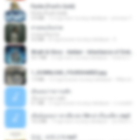
Pyrite (Fool's Gold)
Pyrite (Fool's Gold)
3.4 MB
12 mga taon na ang nakalipas
princess Y.
สายลมเจ็บปวด
สายลมเจ็บปวด
4.0 MB
8 mga buwan na ang nakalipas
D
Wrath & Glory - Aeldari - Inheritance of Embers.pdf
53.7 MB
2 mga taon na ang nakalipas
federico f
1_DOWNLOAD_FOURSHARED.jpg
1.9 MB
12 mga buwan na ang nakalipas
Wtlprodthree A.
เอิ้นเธอว่าความฮัก
เอิ้นเธอว่าความฮัก
4.1 MB
2 mga buwan na ang nakalipas
ถามพ่อ&#39;พ ม.
เมียน้อยเหงา พาเสียวค่ะ18+เล่าเรื่องเสียว.mp3
14.2 MB
7 mga taon na ang nakalipas
อมรพันธ์ จ.
진성 - 보릿고개.mp3