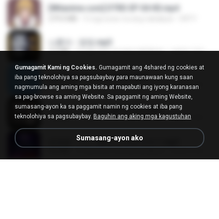
[Witanime.com] DTRD EP 04 HD.mp4
279.0 MB
9 mga araw na ang nakalipas
DRTY
나훈아 - 영영.mp3
3.5 MB
4 mga taon na ang nakalipas
castor-trot
Gumagamit Kami ng Cookies.
Gumagamit ang 4shared ng cookies at
신유리) 유두자위 A to Z.mp3
iba pang teknolohiya sa pagsubaybay para maunawaan kung saan
256.6 MB
2 mga taon na ang nakalipas
좀비고4인커플 좀.
nagmumula ang aming mga bisita at mapabuti ang iyong karanasan
sa pag-browse sa aming Website. Sa paggamit ng aming Website,
sumasang-ayon ka sa paggamit namin ng cookies at iba pang
배금성 - 사랑이 비를 맞아요.mp3
teknolohiya sa pagsubaybay.
Baguhin ang aking mga kagustuhan
3.5 MB
4 mga taon na ang nakalipas
castor-trot
Sumasang-ayon ako
임영웅 - 어느 60대 노부부이야기.mp3
4.6 MB
4 mga taon na ang nakalipas
castor-trot
Air Hostess S01 E01.mp4
174.4 MB
3 mga buwan na ang nakalipas
민호 이.
진성 - 천년을 빌려준다면.mp3
3.4 MB
4 mga taon na ang nakalipas
castor-trot