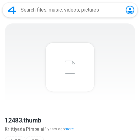
12483.thumb
Krittiyada Pimpalai
8 years ago
more...