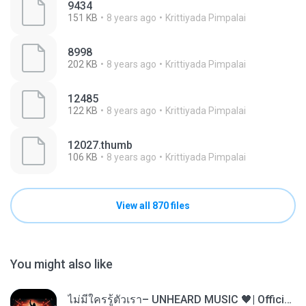
9434
151 KB
8 years ago
Krittiyada Pimpalai
8998
202 KB
8 years ago
Krittiyada Pimpalai
12485
122 KB
8 years ago
Krittiyada Pimpalai
12027.thumb
106 KB
8 years ago
Krittiyada Pimpalai
View all 870 files
You might also like
ไม่มีใครรู้ตัวเรา– UNHEARD MUSIC 🖤| Official Lyric Video | เพลงสู้ชีวิต