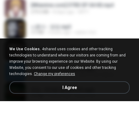
[Witanime.com] DTRD EP 04 HD.mp4
279.0 MB
8 days ago
DRTY
나훈아 - 영영.mp3
3.5 MB
4 years ago
castor-trot
배금성 - 사랑이 비를 맞아요.mp3
We Use Cookies.
4shared uses cookies and other tracking
3.5 MB
3 years ago
castor-trot
technologies to understand where our visitors are coming from and
improve your browsing experience on our Website. By using our
Website, you consent to our use of cookies and other tracking
신유리) 유두자위 A to Z.mp3
technologies.
Change my preferences
256.6 MB
2 years ago
좀비고4인커플 좀.
I Agree
진성 - 천년을 빌려준다면.mp3
3.4 MB
4 years ago
castor-trot
Kita Usahakan Lagi
Kita Usahakan Lagi
3.3 MB
about a year ago
Fazri M.
DJ TIKTOK TERBARU 2025🎵DJ JANGAN TUNGGU LAMA LAMA NANTI LAMA LAMA 🎵DJ SEDIA AKU SEBELUM HUJAN
DJ TIKTOK TERBARU 2025🎵DJ JANGAN TUNGGU LAMA LAMA NANTI LAMA LAMA 🎵DJ SEDIA AKU SEBELUM HUJAN