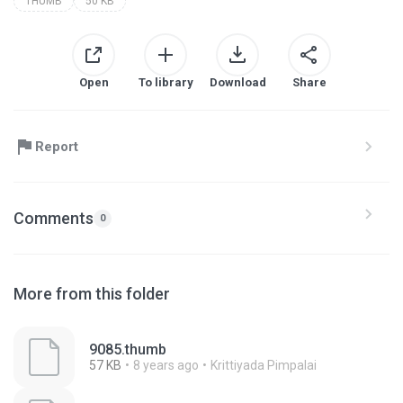
THUMB
50 KB
Open
To library
Download
Share
Report
Comments
0
More from this folder
9085.thumb
57 KB
8 years ago
Krittiyada Pimpalai