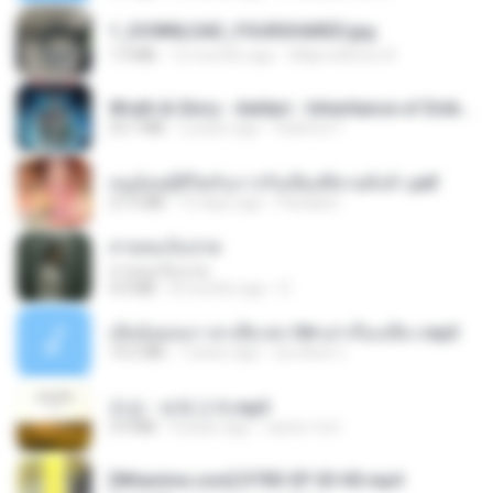
1_DOWNLOAD_FOURSHARED.jpg
1.9 MB
12 months ago
Wtlprodthree A.
Wrath & Glory - Aeldari - Inheritance of Embers.pdf
53.7 MB
2 years ago
federico f
หนูน้อยสู้ชีวิตกับภารกิจเลี้ยงพี่ชายทั้งห้า.pdf
27.2 MB
15 days ago
Pandarin
สายลมเจ็บปวด
สายลมเจ็บปวด
4.0 MB
8 months ago
D
เมียน้อยเหงา พาเสียวค่ะ18+เล่าเรื่องเสียว.mp3
14.2 MB
7 years ago
อมรพันธ์ จ.
진성 - 보릿고개.mp3
3.4 MB
4 years ago
castor-trot
[Witanime.com] DTRD EP 03 HD.mp4