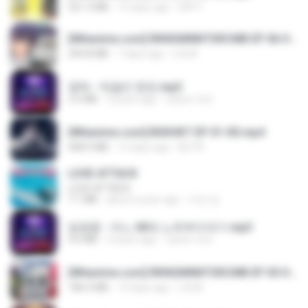
321.3 MB
15 days ago
DRTY
[Witanime.com] RKNGMNNTSRCMB EP 06 HD.mp4
294.8 MB
7 days ago
LOLKI
영탁 - 막걸리 한잔.mp3
3.2 MB
3 years ago
castor-trot
[Witanime.com] BSKHKT EP 01 HD.mp4
408.9 MB
12 days ago
BLITR
LOVE ATTACK
LOVE ATTACK
7.1 MB
about a year ago
지빈 임.
임영웅 - 어느 60대 노부부이야기.mp3
4.6 MB
4 years ago
castor-trot
[Witanime.com] RKNGMNNTSRCMB EP 05 HD.mp4
186.0 MB
14 days ago
LOLKI