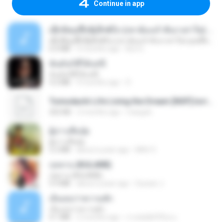
Continue in app
ເຊົາຮ້ອງເຖົ້າຊິເອົາທໍ່ໃດ (เซาฮ้องเถ้าสิเอาเท่าใด) ບຸນເກີດ ຫນູຫ່ວງ ft. ໂສພາ ຈຸນທະລາ
ເຊົາຮ້ອງເຖົ້າຊິເອົາທໍ່ໃດ (เซาฮ้องเถ้าสิเอาเท่าใด) ບຸນເກີດ ຫນູຫ່ວງ ft. ໂສພາ ຈຸນທະລາ
6.0 MB
2 months ago
But G.
ฉันมันก็ดีได้แค่นี้
ฉันมันก็ดีได้แค่นี้
4.2 MB
9 months ago
D
Tomodachi Life Living the Dream [NSP].torrent
252 KB
2 months ago
margob
ผู้บ่าวเสื้อปุ๋ย
ผู้บ่าวเสื้อปุ๋ย
5.2 MB
about a year ago
Mith 9.
กุหลาบ (KULARB)
กุหลาบ (KULARB)
5.9 MB
about a year ago
Suwan J.
เอิ้นเธอว่าความฮัก
เอิ้นเธอว่าความฮัก
4.1 MB
2 months ago
ถามพ่อ&#39;พ ม.