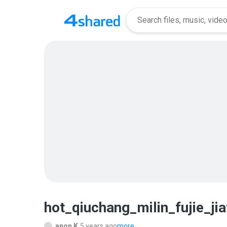
hot_qiuchang_milin_fujie_j
anon K.
5 years ago
more...