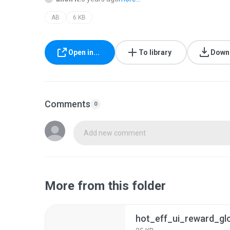
AB
6 KB
Open in...
To library
Down
Comments
0
Add new comment
More from this folder
hot_eff_ui_reward_gl