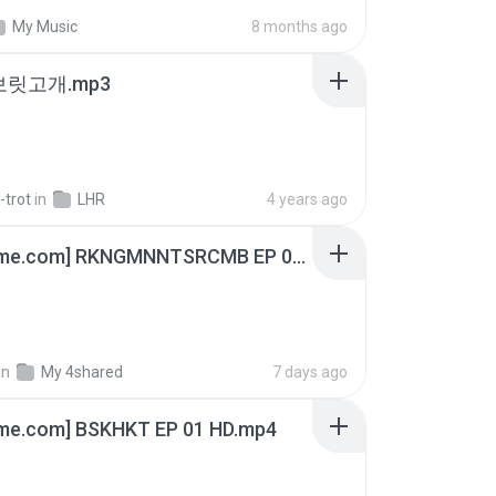
My Music
8 months ago
 보릿고개.mp3
-trot
in
LHR
4 years ago
[Witanime.com] RKNGMNNTSRCMB EP 06 HD.mp4
in
My 4shared
7 days ago
ime.com] BSKHKT EP 01 HD.mp4