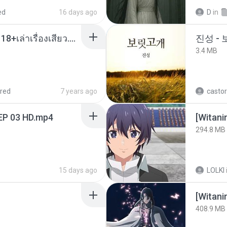
ed
16 days ago
D
in
เมียน้อยเหงา พาเสียวค่ะ18+เล่าเรื่องเสียว.mp3
진성 -
3.4 MB
red
7 years ago
castor
EP 03 HD.mp4
294.8 MB
15 days ago
LOLKI
[Witan
408.9 MB