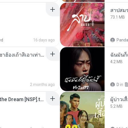
สาปสมร
73.1 MB
ed
16 days ago
Panda
ເຊົາຮ້ອງເຖົ້າຊິເອົາທໍ່ໃດ (เซาฮ้องเถ้าสิเอาเท่าใด) ບຸນເກີດ ຫນູຫ່ວງ ft. ໂສພາ ຈຸນທະລາ
ฉันมันก็ด
4.2 MB
2 months ago
D
in
Tomodachi Life Living the Dream [NSP].torrent
ผู้บ่าวเสื
5.2 MB