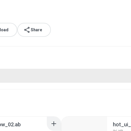
load
Share
ow_02.ab
hot_ui