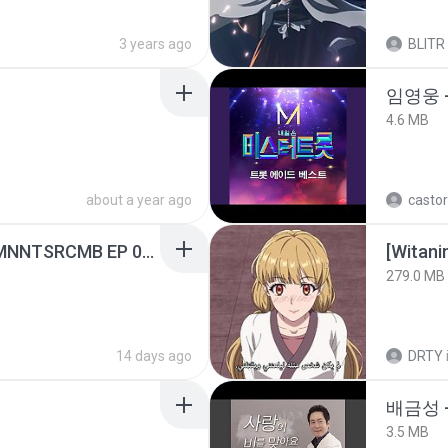
3 years ago
BLITR
임영웅 
4.6 MB
about a year ago
castor
[Witanime.com] RKNGMNNTSRCMB EP 05 HD.mp4
[Witan
279.0 MB
14 days ago
DRTY
배금성 
3.5 MB