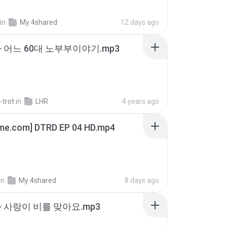
in
My 4shared
12 days ago
- 어느 60대 노부부이야기.mp3
-trot
in
LHR
4 years ago
ime.com] DTRD EP 04 HD.mp4
in
My 4shared
8 days ago
- 사랑이 비를 맞아요.mp3