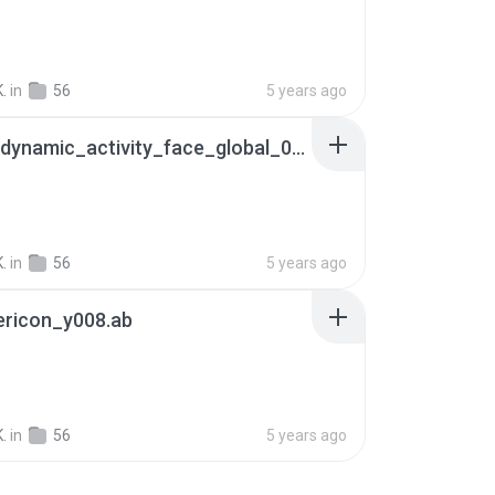
.
in
56
5 years ago
hot_ui_dynamic_activity_face_global_006_portugal.ab
.
in
56
5 years ago
ericon_y008.ab
.
in
56
5 years ago