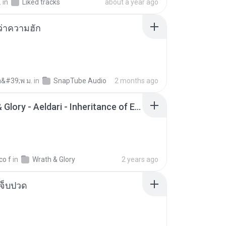
.
in
Liked tracks
about a year ago
อว่าความฮัก
อ&#39;พ ม.
in
SnapTube Audio
2 months ago
Wrath & Glory - Aeldari - Inheritance of Embers.pdf
co f
in
Wrath & Glory
2 years ago
จ็บปวด