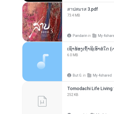
สาปสมรส 3.pdf
73.4 MB
Pandarin
in
My 4shar
6.0 MB
But G.
in
My 4shared
252 KB