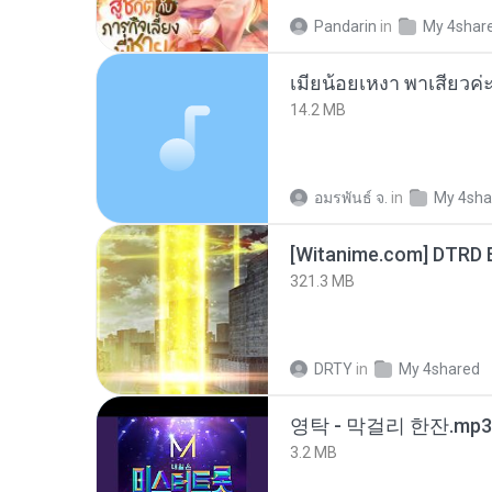
Pandarin
in
My 4shar
14.2 MB
อมรพันธ์ จ.
in
My 4sha
[Witanime.com] DTRD 
321.3 MB
DRTY
in
My 4shared
영탁 - 막걸리 한잔.mp3
3.2 MB