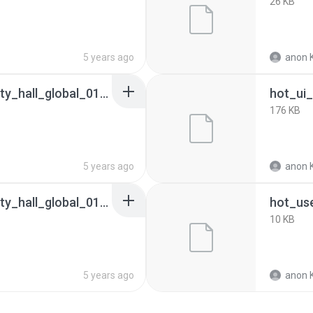
26 KB
5 years ago
anon K
hot_ui_dynamic_activity_hall_global_011_english.ab
176 KB
5 years ago
anon K
hot_ui_dynamic_activity_hall_global_018_indonesian.ab
hot_us
10 KB
5 years ago
anon K