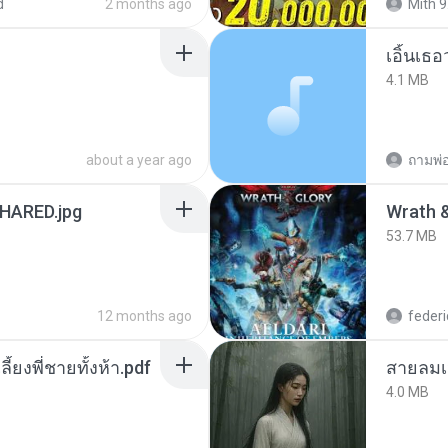
d
2 months ago
Mith 9
เอิ้นเธ
4.1 MB
about a year ago
ถามพ่
ARED.jpg
53.7 MB
12 months ago
federi
ลี้ยงพี่ชายทั้งห้า.pdf
สายลมเ
4.0 MB