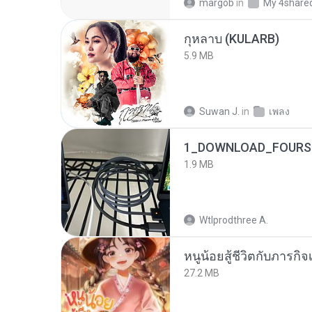
margob
in
My 4share
กุหลาบ (KULARB)
5.9 MB
Suwan J.
in
เพลง
1_DOWNLOAD_FOURSH
1.9 MB
Wtlprodthree A.
หนูน้อยสู้ชีวิตกับภารกิจเ
27.2 MB