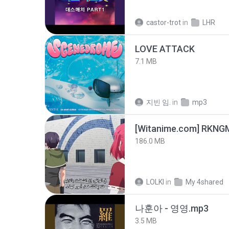
castor-trot
in
LHR
LOVE ATTACK
7.1 MB
지빈 임.
in
mp3
186.0 MB
LOLKI
in
My 4shared
나훈아 - 영영.mp3
3.5 MB