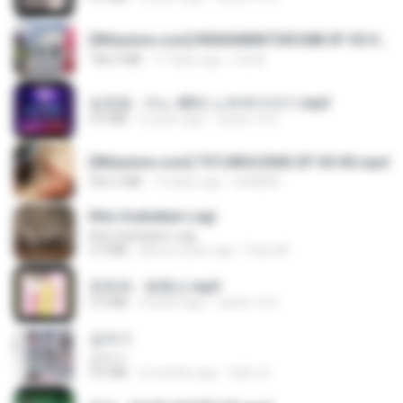
[Witanime.com] RKNGMNNTSRCMB EP 05 HD.mp4
186.0 MB
17 days ago
LOLKI
임영웅 - 어느 60대 노부부이야기.mp3
4.6 MB
4 years ago
castor-trot
[Witanime.com] TSTJWGCDMS EP 05 HD.mp4
423.2 MB
10 days ago
DOMISR
Kita Usahakan Lagi
Kita Usahakan Lagi
3.3 MB
about a year ago
Fazri M.
문희옥 - 평행선.mp3
2.9 MB
4 years ago
castor-trot
갑자기
갑자기
3.0 MB
2 months ago
복희 박.