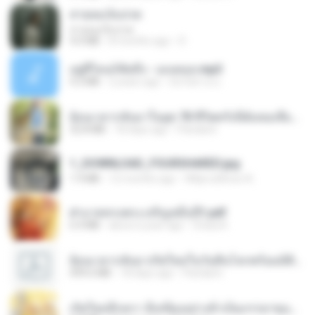
สายลมเจ็บปวด
สายลมเจ็บปวด
4.0 MB
8 months ago
D
อยู่ที่ไหนก็คิดถึง - เมนทอล.mp3
4.2 MB
2 years ago
มันไม้สาย ม.
ย้อนเวลากลับมาในยุค 70 ชีวิตครั้งนี้ฉันขอเลือกเอง จบ.pdf
32.8 MB
18 days ago
Pandarin
1_DOWNLOAD_FOURSHARED.jpg
1.9 MB
12 months ago
Wtlprodthree A.
ฝ่าบาททรงพระเจริญหมื่นปี1.pdf
6.4 MB
about a year ago
Orasa K.
ย้อนเวลากลับมาเกิดใหม่ในวันสิ้นโลกพร้อมมิติส่วนตัว 1-443 [จบ] - 揍趴长颈鹿.pdf
499.6 MB
18 days ago
Pandarin
เกิดใหม่อีกครา อี๋เหนียงอย่างข้าเป็นภรรยาขุนนาง 1_ST.pdf