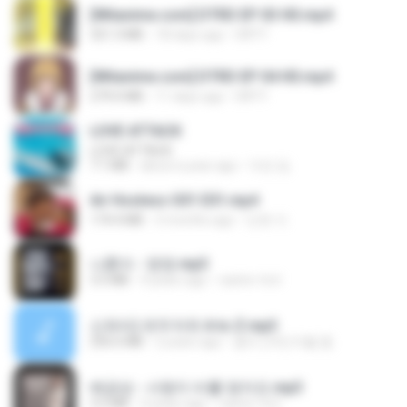
[Witanime.com] DTRD EP 03 HD.mp4
321.3 MB
18 days ago
DRTY
[Witanime.com] DTRD EP 04 HD.mp4
279.0 MB
11 days ago
DRTY
LOVE ATTACK
LOVE ATTACK
7.1 MB
about a year ago
지빈 임.
Air Hostess S01 E01.mp4
174.4 MB
3 months ago
민호 이.
나훈아 - 영영.mp3
3.5 MB
4 years ago
castor-trot
신유리) 유두자위 A to Z.mp3
256.6 MB
2 years ago
좀비고4인커플 좀.
배금성 - 사랑이 비를 맞아요.mp3
3.5 MB
4 years ago
castor-trot