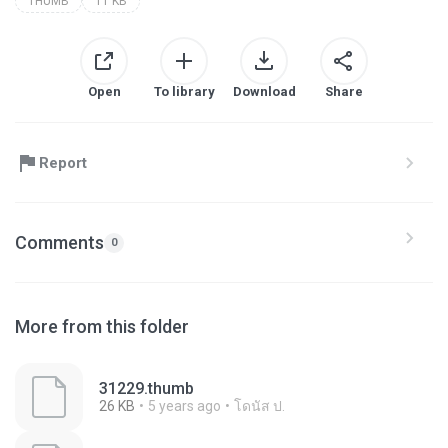
THUMB
11 KB
Open
To library
Download
Share
Report
Comments
0
More from this folder
31229.thumb
26 KB
5 years ago
โดนัส ป.