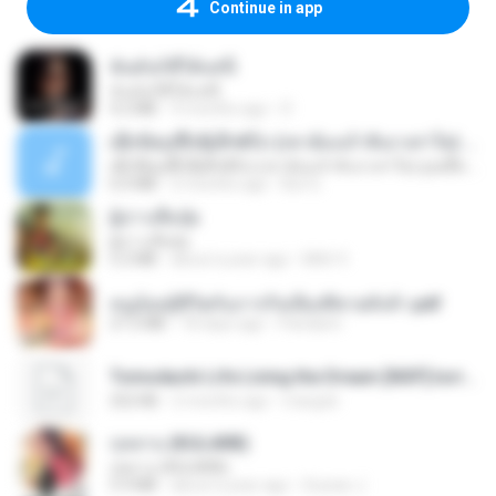
Continue in app
ฉันมันก็ดีได้แค่นี้
ฉันมันก็ดีได้แค่นี้
4.2 MB
9 months ago
D
ເຊົາຮ້ອງເຖົ້າຊິເອົາທໍ່ໃດ (เซาฮ้องเถ้าสิเอาเท่าใด) ບຸນເກີດ ຫນູຫ່ວງ ft. ໂສພາ ຈຸນທະລາ
ເຊົາຮ້ອງເຖົ້າຊິເອົາທໍ່ໃດ (เซาฮ้องเถ้าสิเอาเท่าใด) ບຸນເກີດ ຫນູຫ່ວງ ft. ໂສພາ ຈຸນທະລາ
6.0 MB
2 months ago
But G.
ผู้บ่าวเสื้อปุ๋ย
ผู้บ่าวเสื้อปุ๋ย
5.2 MB
about a year ago
Mith 9.
หนูน้อยสู้ชีวิตกับภารกิจเลี้ยงพี่ชายทั้งห้า.pdf
27.2 MB
18 days ago
Pandarin
Tomodachi Life Living the Dream [NSP].torrent
252 KB
2 months ago
margob
กุหลาบ (KULARB)
กุหลาบ (KULARB)
5.9 MB
about a year ago
Suwan J.