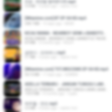
진성 - 천년을 빌려준다면.mp3
3.4 MB
4 years ago
castor-trot
[Witanime.com] BT EP 04 HD.mp4
248.7 MB
15 days ago
BAXK
KICAU MANIA - NDARBOY GENK x BANDITOZ YAOW 86 (OFFICIAL LYRIC VIDEO) GAS POL NDANGAK
KICAU MANIA - NDARBOY GENK x BANDITOZ YAOW 86 (OFFICIAL LYRIC VIDEO) GAS POL NDANGAK
8.9 MB
3 months ago
Rina P.
금잔디 - 오라버니.mp3
3.1 MB
4 years ago
castor-trot
[Witanime.com] TSTJWGCDMS EP 04 HD.mp4
567.0 MB
17 days ago
DOMISR
ADELLA TERBARU - JANGAN TUNGGU LAMA LAMA - GELAS RETAK - OM ADELLA FULL ALBUM TERBARU 2026
ADELLA TERBARU - JANGAN TUNGGU LAMA LAMA - GELAS RETAK - OM ADELLA FULL ALBUM TERBARU 2026
133.0 MB
4 months ago
Cuplis
박우철 - 연모.mp3
3.5 MB
4 years ago
castor-trot