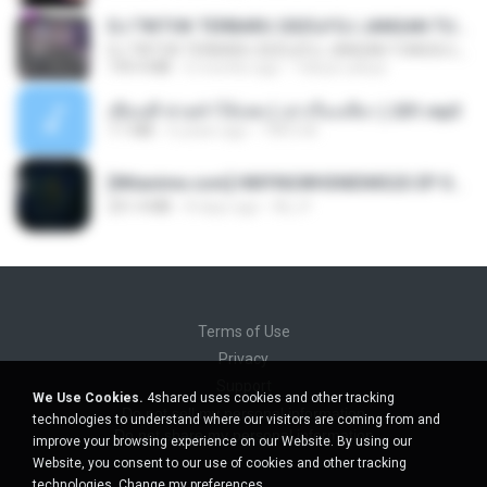
DJ TIKTOK TERBARU 2025🎵DJ JANGAN TUNGGU LAMA LAMA NANTI LAMA LAMA 🎵DJ SEDIA AKU SEBELUM HUJAN
DJ TIKTOK TERBARU 2025🎵DJ JANGAN TUNGGU LAMA LAMA NANTI LAMA LAMA 🎵DJ SEDIA AKU SEBELUM HUJAN
199.4 MB
6 months ago
Yahya Lahiya
เพื่อนพี่ ช่วยทำให้เสด ( เล่าเรื่องเสียว ) 201.mp3
7.1 MB
6 years ago
TNP2 M.
[Witanime.com] HMYNGWHSNIDMS2S EP 05 HD.mp4
251.4 MB
8 days ago
KILJY
Terms of Use
Privacy
Support
We Use Cookies.
4shared uses cookies and other tracking
Do not sell my personal information
technologies to understand where our visitors are coming from and
Do not share my personal information
improve your browsing experience on our Website. By using our
Website, you consent to our use of cookies and other tracking
technologies.
Change my preferences