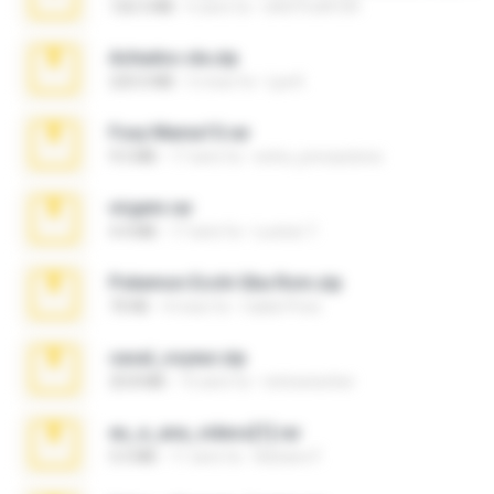
126.5 MB
6 anni fa
nIGHTmAYOR
Achados sla.zip
220.0 MB
5 mesi fa
Lya K.
Foxy Mama15.rar
9.5 MB
17 anni fa
extra_precautions
virgem.rar
4.4 MB
17 anni fa
Lucinei 7.
Pokemon Ecchi Gba Rom.zip
70 KB
4 mesi fa
Caleb Price
casal_voyeur.zip
20.8 MB
15 anni fa
netowescher
eu_e_ana_videos[1].rar
5.5 MB
11 anni fa
Adriano F.