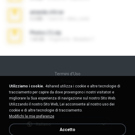
amanda sfd.rar
5.2 MB
7 anni fa
elton_roots
Photos (1).zip
1.60 GB
14 giorni fa
Anacleto T.
Termini d'Uso
Privacy
Utilizziamo i cookie.
4shared utilizza i cookie e altre tecnologie di
Supporto
tracciamento per capire da dove provengono i nostri visitatori e
Non venda le mie informazioni personali
migliorare la Sua esperienza di navigazione sul nostro Sito Web.
Non condivida le mie informazioni personali
Utilizzando il nostro Sito Web, Lei acconsente al nostro uso dei
cookie e di altre tecnologie di tracciamento.
Modifichi le mie preferenze
Italiano
Accetto