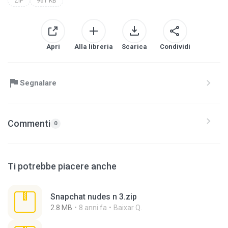
ZIP
961 KB
Apri
Alla libreria
Scarica
Condividi
Segnalare
Commenti
0
Ti potrebbe piacere anche
Snapchat nudes n 3.zip
2.8 MB
8 anni fa
Baixar Q.