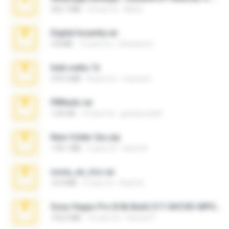
335.7 MB
4 mesi fa
Maria
Digital Insanity.rar
3.8 MB
12 anni fa
Christian D.
hide vedio.7z
379.3 MB
8 anni fa
munna E.
PBNuds.rar
1.04 GB
10 anni fa
gustavocs64
New folder 2xx.zip
178.1 MB
3 anni fa
henry N.
novia_en_trio.rar
14.9 MB
5 mesi fa
Rodri R.
Sony Vegas Pro 8.0b Build 217-AVCHD-MPG-AC3 FIXED.7z
192.6 MB
16 anni fa
Steven P.