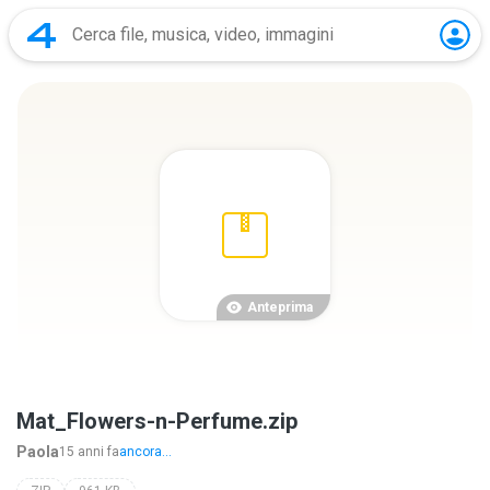
Anteprima
Mat_Flowers-n-Perfume.zip
Paola
15 anni fa
ancora...