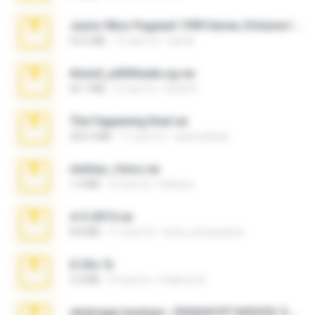
Junior Miss Pageant 1999 Series (Volume I Part I NC 6).7z
53.5 MB
12 anni fa
luis M.
Anna4_yd3t0nada.sg.rar
60.7 MB
5 mesi fa
Rodri R.
The Fappening final.rar
302.4 MB
11 anni fa
raulmedinax
minhas_fotos.rar
1.4 MB
2 mesi fa
Rebeca
4-5-2015.rar
8.8 MB
11 anni fa
extra_precautions
X-23x.7z
3.4 MB
9 mesi fa
Federico B.
whatsapp backups -20260410T160335Z-3-001.zip