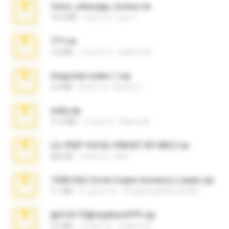
fotos_whasapp_lorena.rar
76.4 MB
4 anni fa
jose T.
777.rar
2.0 MB
10 anni fa
vladimir M.
Snapchat nudes 1.zip
6.0 MB
8 anni fa
Baixar Q.
milly.zip
31.0 MB
6 mesi fa
Milene M.
LIL PEEP VOCAL PRESET BY MELT.rar
826 KB
4 anni fa
Melt ..
7258 USA Circle Crypto Investors Leads.zip
3.1 MB
21 giorni fa
cmqadeer@786786786
@#16173@vladimir#!!!!!!.zip
2.6 MB
10 anni fa
vladimir M.