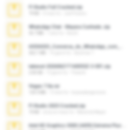
Fl Studio Full Cracked.zip
79 KB
4 mesi fa
Joel Powers
WhatsApp Chat - Mayara Cunhada .zip
36.7 MB
7 anni fa
Ana K.
65536533_Conversa_do_WhatsApp_com_Meu_Esposo.zip
262.1 MB
16 giorni fa
desomar T.
takeout-20260621T160055Z-3-001.zip
2.00 GB
13 giorni fa
Thata N.
Vegas 7.0a.rar
120.3 MB
15 anni fa
boyisadangerzone
Fl Studio 2025 Cracked.zip
73 KB
circa un mese fa
Maverick Mayer
Intel HD Graphics 3000 (4459) Extreme Plus 2.0.zip