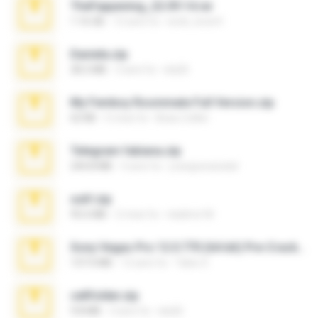
TheFappening_22.09.14.rar
1.16 GB
12 anni fa
erick_lover4
Daniela.zip
28.2 MB
3 anni fa
ela26
My Femboy Roommate Full Version.zip
62 KB
5 mesi fa
Beau Collier
Telegram fabiana.zip
244.8 MB
4 anni fa
yrangravanatal
ouh!.zip
95.6 MB
2 mesi fa
vladimir M.
Sony Vegas Pro 12.0.770 (64-bit) Pre-Cracked.zip
137.0 MB
12 anni fa
Tales S.
cellfolder.zip
9.8 MB
3 anni fa
ela26