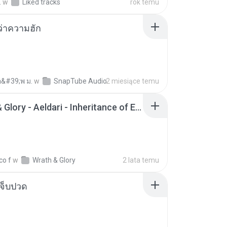
.
w
Liked tracks
rok temu
อว่าความฮัก
อ&#39;พ ม.
w
SnapTube Audio
2 miesiące temu
Wrath & Glory - Aeldari - Inheritance of Embers.pdf
co f
w
Wrath & Glory
2 lata temu
จ็บปวด