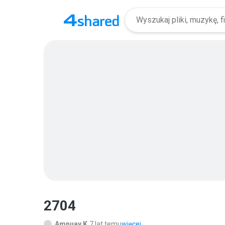
2704
Amnuay K.
7 lat temu
więcej...