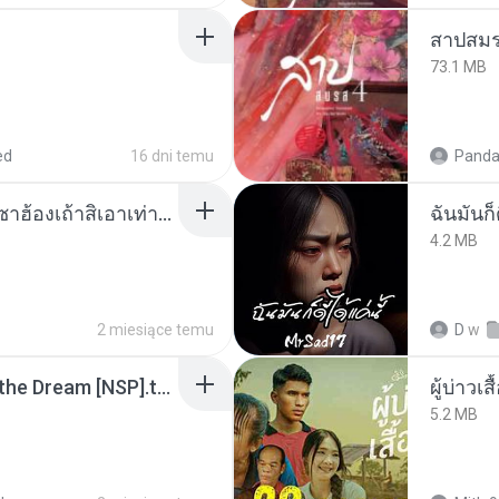
สาปสมร
73.1 MB
ed
16 dni temu
Panda
ເຊົາຮ້ອງເຖົ້າຊິເອົາທໍ່ໃດ (เซาฮ้องเถ้าสิเอาเท่าใด) ບຸນເກີດ ຫນູຫ່ວງ ft. ໂສພາ ຈຸນທະລາ
ฉันมันก็ด
4.2 MB
2 miesiące temu
D
w
Tomodachi Life Living the Dream [NSP].torrent
ผู้บ่าวเสื
5.2 MB