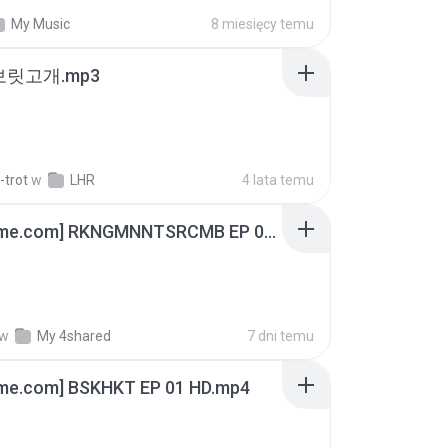
My Music
8 miesięcy temu
 보릿고개.mp3
-trot
w
LHR
4 lata temu
[Witanime.com] RKNGMNNTSRCMB EP 06 HD.mp4
w
My 4shared
7 dni temu
ime.com] BSKHKT EP 01 HD.mp4