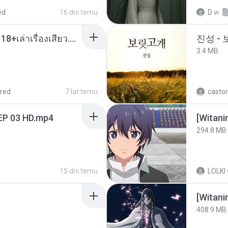
ed
16 dni temu
D
w
เมียน้อยเหงา พาเสียวค่ะ18+เล่าเรื่องเสียว.mp3
진성 -
3.4 MB
red
7 lat temu
castor
EP 03 HD.mp4
294.8 MB
15 dni temu
LOLKI
[Witan
408.9 MB