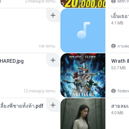
d
2 miesiące temu
Mith 9
เอิ้นเธ
4.1 MB
rok temu
ถามพ่
ARED.jpg
53.7 MB
12 miesięcy temu
federi
ลี้ยงพี่ชายทั้งห้า.pdf
สายลมเ
4.0 MB