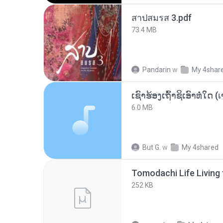
สาปสมรส 3.pdf
73.4 MB
Pandarin
w
My 4shar
6.0 MB
But G.
w
My 4shared
252 KB