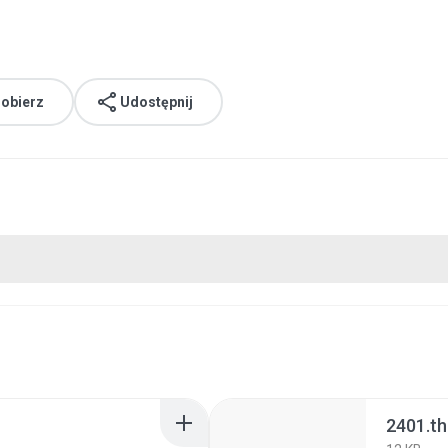
obierz
Udostępnij
2401.t