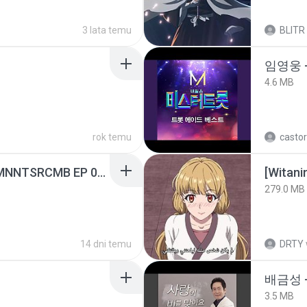
3 lata temu
BLITR
임영웅 
4.6 MB
rok temu
castor
[Witanime.com] RKNGMNNTSRCMB EP 05 HD.mp4
[Witan
279.0 MB
14 dni temu
DRTY
배금성 
3.5 MB