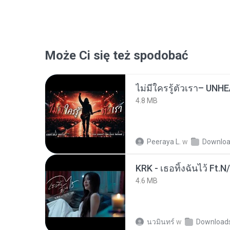
Może Ci się też spodobać
4.8 MB
Peeraya L.
w
Downlo
KRK - เธอทิ้งฉันไว้ Ft.N
4.6 MB
นวมินทร์
w
Download