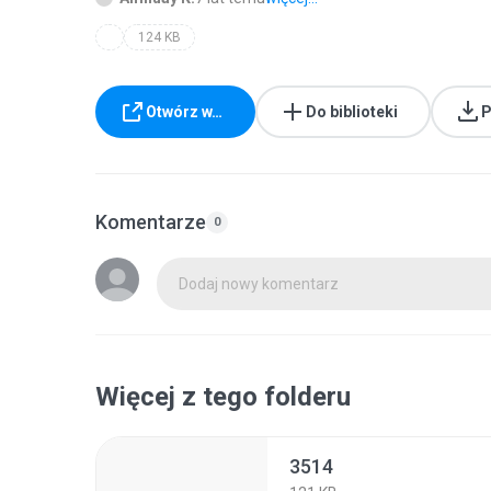
124 KB
Otwórz w…
Do biblioteki
P
Komentarze
0
Dodaj nowy komentarz
Więcej z tego folderu
3514