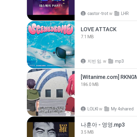
castor-trot
w
LHR
LOVE ATTACK
7.1 MB
지빈 임.
w
mp3
186.0 MB
LOLKI
w
My 4shared
나훈아 - 영영.mp3
3.5 MB