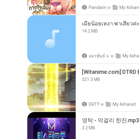
Pandarin
w
My 4shar
14.2 MB
อมรพันธ์ จ.
w
My 4sha
[Witanime.com] DTRD 
321.3 MB
DRTY
w
My 4shared
영탁 - 막걸리 한잔.mp3
3.2 MB