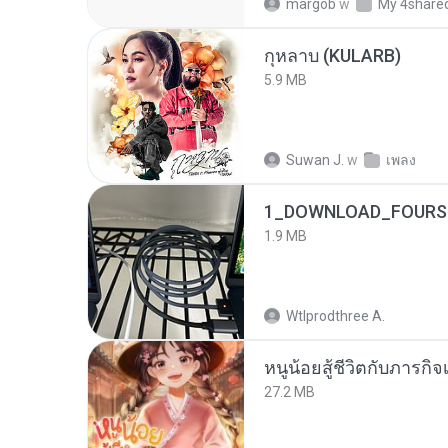
margob
w
My 4share
กุหลาบ (KULARB)
5.9 MB
Suwan J.
w
เพลง
1_DOWNLOAD_FOURSH
1.9 MB
Wtlprodthree A.
หนูน้อยสู้ชีวิตกับภารกิจเ
27.2 MB