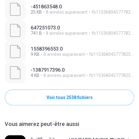
-451863548.0
25 KB
8 années auparavant
fb115368045777825.8a52c0a5
647251073.0
741 B
8 années auparavant
fb115368045777825.8a52c0a5
1558396553.0
9 KB
8 années auparavant
fb115368045777825.8a52c0a5
-1387917396.0
4 KB
8 années auparavant
fb115368045777825.8a52c0a5
Voir tous 2538 fichiers
Vous aimerez peut-être aussi