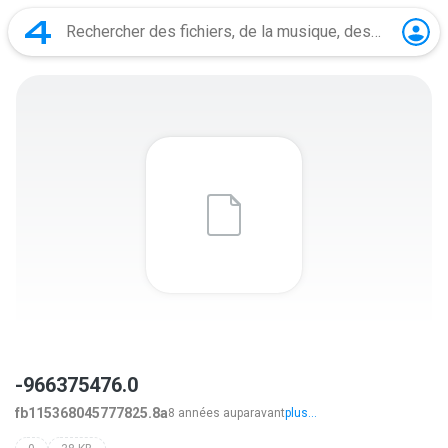
-966375476.0
fb115368045777825.8a
8 années auparavant
plus...