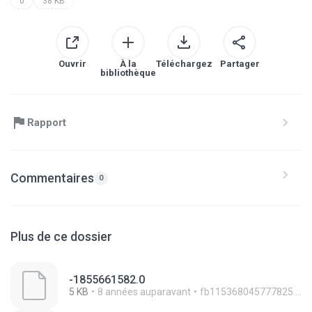
0
38 KB
Ouvrir
À la
Téléchargez
Partager
bibliothèque
Rapport
Commentaires
0
Plus de ce dossier
-1855661582.0
5 KB
8 années auparavant
fb115368045777825.8a52c0a5