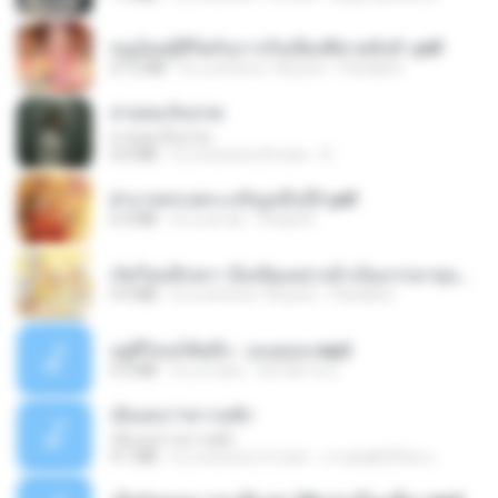
หนูน้อยสู้ชีวิตกับภารกิจเลี้ยงพี่ชายทั้งห้า.pdf
27.2 MB
il y a environ 18 jours
Pandarin
สายลมเจ็บปวด
สายลมเจ็บปวด
4.0 MB
il y a environ 8 mois
D
ฝ่าบาททรงพระเจริญหมื่นปี1.pdf
6.4 MB
il y a un an
Orasa K.
เกิดใหม่อีกครา อี๋เหนียงอย่างข้าเป็นภรรยาขุนนาง 1_ST.pdf
4.9 MB
il y a environ 18 jours
Pandarin
อยู่ที่ไหนก็คิดถึง - เมนทอล.mp3
4.2 MB
il y a 2 ans
มันไม้สาย ม.
เอิ้นเธอว่าความฮัก
เอิ้นเธอว่าความฮัก
4.1 MB
il y a environ 2 mois
ถามพ่อ&#39;พ ม.