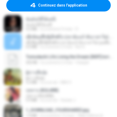
Continuez dans l'application
ฉันมันก็ดีได้แค่นี้
ฉันมันก็ดีได้แค่นี้
4.2 MB
il y a environ 9 mois
D
ເຊົາຮ້ອງເຖົ້າຊິເອົາທໍ່ໃດ (เซาฮ้องเถ้าสิเอาเท่าใด) ບຸນເກີດ ຫນູຫ່ວງ ft. ໂສພາ ຈຸນທະລາ
ເຊົາຮ້ອງເຖົ້າຊິເອົາທໍ່ໃດ (เซาฮ้องเถ้าสิเอาเท่าใด) ບຸນເກີດ ຫນູຫ່ວງ ft. ໂສພາ ຈຸນທະລາ
6.0 MB
il y a environ 2 mois
But G.
Tomodachi Life Living the Dream [NSP].torrent
252 KB
il y a environ 2 mois
margob
ผู้บ่าวเสื้อปุ๋ย
ผู้บ่าวเสื้อปุ๋ย
5.2 MB
il y a un an
Mith 9.
กุหลาบ (KULARB)
กุหลาบ (KULARB)
5.9 MB
il y a un an
Suwan J.
1_DOWNLOAD_FOURSHARED.jpg
1.9 MB
il y a environ 12 mois
Wtlprodthree A.