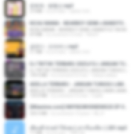
문희옥 - 평행선.mp3
2.9 MB
il y a 4 ans
castor-trot
KICAU MANIA - NDARBOY GENK x BANDITOZ YAOW 86 (OFFICIAL LYRIC VIDEO) GAS POL NDANGAK
KICAU MANIA - NDARBOY GENK x BANDITOZ YAOW 86 (OFFICIAL LYRIC VIDEO) GAS POL NDANGAK
8.9 MB
il y a environ 3 mois
Rina P.
금잔디 - 오라버니.mp3
3.1 MB
il y a 4 ans
castor-trot
DJ TIKTOK TERBARU 2025🎵DJ JANGAN TUNGGU LAMA LAMA NANTI LAMA LAMA 🎵DJ SEDIA AKU SEBELUM HUJAN
DJ TIKTOK TERBARU 2025🎵DJ JANGAN TUNGGU LAMA LAMA NANTI LAMA LAMA 🎵DJ SEDIA AKU SEBELUM HUJAN
199.4 MB
il y a environ 6 mois
Yahya Lahiya
ADELLA TERBARU - JANGAN TUNGGU LAMA LAMA - GELAS RETAK - OM ADELLA FULL ALBUM TERBARU 2026
ADELLA TERBARU - JANGAN TUNGGU LAMA LAMA - GELAS RETAK - OM ADELLA FULL ALBUM TERBARU 2026
133.0 MB
il y a environ 4 mois
Cuplis
[Witanime.com] HMYNGWHSNIDMS2S EP 04 HD.mp4
235.5 MB
il y a environ 15 jours
KILJY
เพื่อนพี่ ช่วยทำให้เสด ( เล่าเรื่องเสียว ) 201.mp3
7.1 MB
il y a 6 ans
TNP2 M.