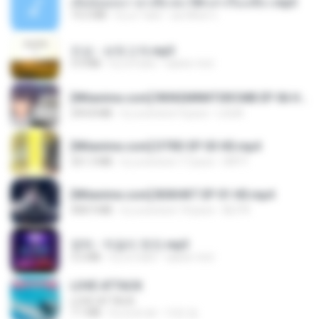
เมียน้อยเหงา พาเสียวค่ะ18+เล่าเรื่องเสียว.mp3
14.2 MB
il y a 7 ans
อมรพันธ์ จ.
진성 - 보릿고개.mp3
3.4 MB
il y a 4 ans
castor-trot
[Witanime.com] RKNGMNNTSRCMB EP 06 HD.mp4
294.8 MB
il y a environ 9 jours
LOLKI
[Witanime.com] DTRD EP 03 HD.mp4
321.3 MB
il y a environ 17 jours
DRTY
[Witanime.com] BSKHKT EP 01 HD.mp4
408.9 MB
il y a environ 14 jours
BLITR
영탁 - 막걸리 한잔.mp3
3.2 MB
il y a 3 ans
castor-trot
LOVE ATTACK
LOVE ATTACK
7.1 MB
il y a un an
지빈 임.