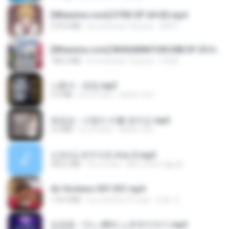
[Witanime.com] DTRD EP 04 HD.mp4
279.0 MB
il y a environ 10 jours
DRTY
[Witanime.com] RKNGMNNTSRCMB EP 05 HD.mp4
186.0 MB
il y a environ 16 jours
LOLKI
나훈아 - 영영.mp3
3.5 MB
il y a 4 ans
castor-trot
배금성 - 사랑이 비를 맞아요.mp3
3.5 MB
il y a 4 ans
castor-trot
신유리) 유두자위 A to Z.mp3
256.6 MB
il y a 2 ans
좀비고4인커플 좀.
Air Hostess S01 E01.mp4
174.4 MB
il y a environ 3 mois
민호 이.
임영웅 - 어느 60대 노부부이야기.mp3