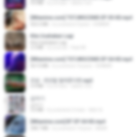
4.6 MB
il y a 4 ans
castor-trot
[Witanime.com] TSTJWGCDMS EP 05 HD.mp4
423.2 MB
il y a environ 9 jours
DOMISR
Kita Usahakan Lagi
Kita Usahakan Lagi
3.3 MB
il y a un an
Fazri M.
[Witanime.com] TSTJWGCDMS EP 04 HD.mp4
567.0 MB
il y a environ 16 jours
DOMISR
진성 - 천년을 빌려준다면.mp3
3.4 MB
il y a 4 ans
castor-trot
갑자기
갑자기
3.0 MB
il y a environ 2 mois
복희 박.
[Witanime.com] BT EP 04 HD.mp4
248.7 MB
il y a environ 14 jours
BAXK