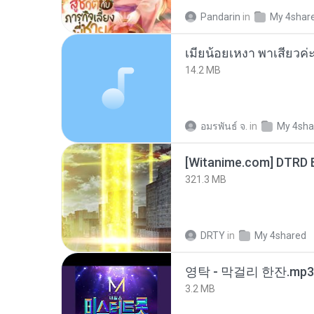
Pandarin
in
My 4shar
14.2 MB
อมรพันธ์ จ.
in
My 4sha
[Witanime.com] DTRD 
321.3 MB
DRTY
in
My 4shared
영탁 - 막걸리 한잔.mp3
3.2 MB