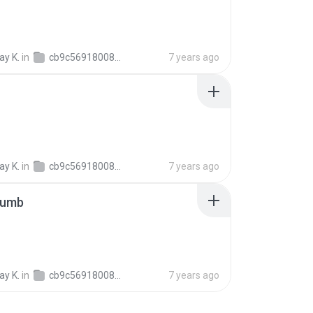
y K.
in
cb9c56918008c154c6e6c45f2b23b86b5
7 years ago
y K.
in
cb9c56918008c154c6e6c45f2b23b86b5
7 years ago
humb
y K.
in
cb9c56918008c154c6e6c45f2b23b86b5
7 years ago