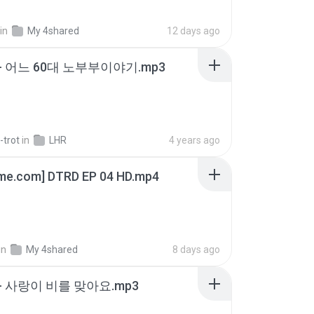
in
My 4shared
12 days ago
- 어느 60대 노부부이야기.mp3
-trot
in
LHR
4 years ago
ime.com] DTRD EP 04 HD.mp4
in
My 4shared
8 days ago
- 사랑이 비를 맞아요.mp3