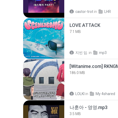
castor-trot
in
LHR
LOVE ATTACK
7.1 MB
지빈 임.
in
mp3
186.0 MB
LOLKI
in
My 4shared
나훈아 - 영영.mp3
3.5 MB