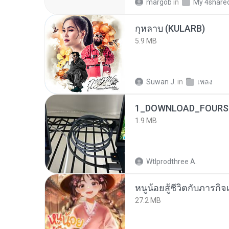
margob
in
My 4share
กุหลาบ (KULARB)
5.9 MB
Suwan J.
in
เพลง
1_DOWNLOAD_FOURSH
1.9 MB
Wtlprodthree A.
หนูน้อยสู้ชีวิตกับภารกิจเ
27.2 MB