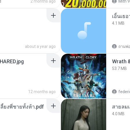
d
2 months ago
Mith 9
เอิ้นเธ
4.1 MB
about a year ago
ถามพ่
ARED.jpg
53.7 MB
12 months ago
federi
ลี้ยงพี่ชายทั้งห้า.pdf
สายลมเ
4.0 MB