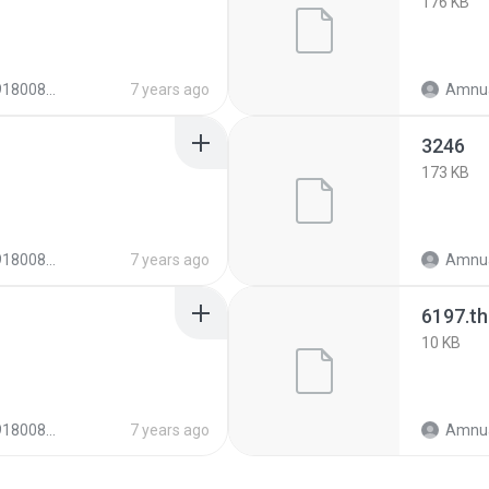
176 KB
e6c45f2b23b86b5
7 years ago
Amnua
3246
173 KB
e6c45f2b23b86b5
7 years ago
Amnua
6197.t
10 KB
e6c45f2b23b86b5
7 years ago
Amnua