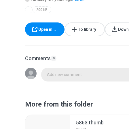
200 KB
Open in...
To library
Down
Comments
0
Add new comment
More from this folder
5863.thumb