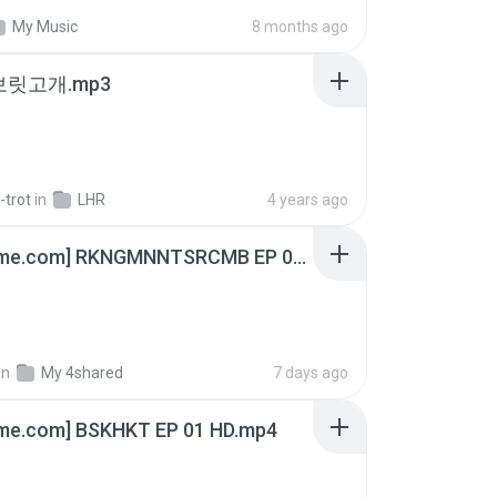
My Music
8 months ago
 보릿고개.mp3
-trot
in
LHR
4 years ago
[Witanime.com] RKNGMNNTSRCMB EP 06 HD.mp4
in
My 4shared
7 days ago
ime.com] BSKHKT EP 01 HD.mp4