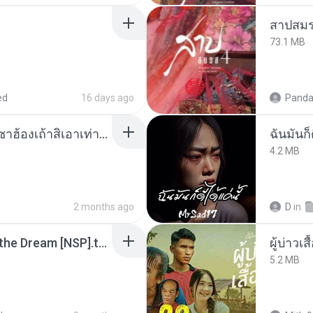
สาปสมร
73.1 MB
ed
16 days ago
Panda
ເຊົາຮ້ອງເຖົ້າຊິເອົາທໍ່ໃດ (เซาฮ้องเถ้าสิเอาเท่าใด) ບຸນເກີດ ຫນູຫ່ວງ ft. ໂສພາ ຈຸນທະລາ
ฉันมันก็ด
4.2 MB
2 months ago
D
in
Tomodachi Life Living the Dream [NSP].torrent
ผู้บ่าวเสื
5.2 MB