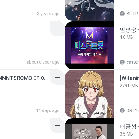
3 years ago
BLITR
임영웅 
4.6 MB
about a year ago
castor
[Witanime.com] RKNGMNNTSRCMB EP 05 HD.mp4
[Witan
279.0 MB
14 days ago
DRTY
배금성 
3.5 MB