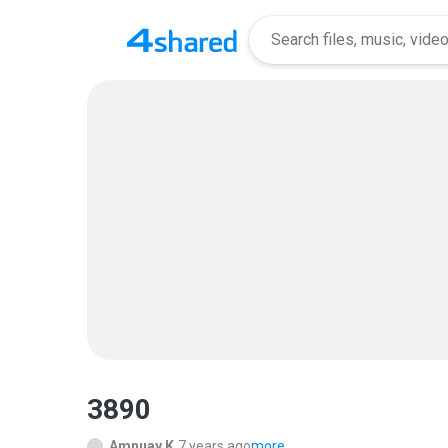
3890
Amnuay K.
7 years ago
more...