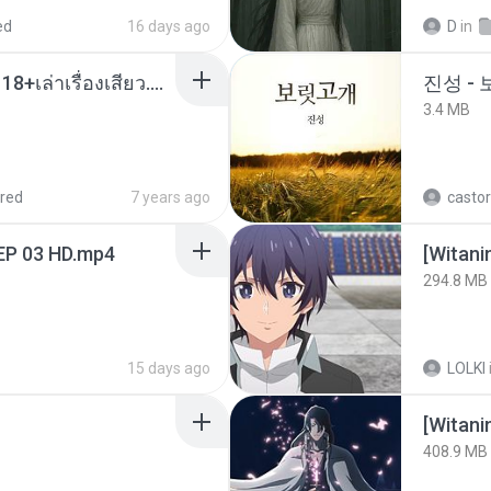
ed
16 days ago
D
in
เมียน้อยเหงา พาเสียวค่ะ18+เล่าเรื่องเสียว.mp3
진성 -
3.4 MB
red
7 years ago
castor
EP 03 HD.mp4
294.8 MB
15 days ago
LOLKI
[Witan
408.9 MB