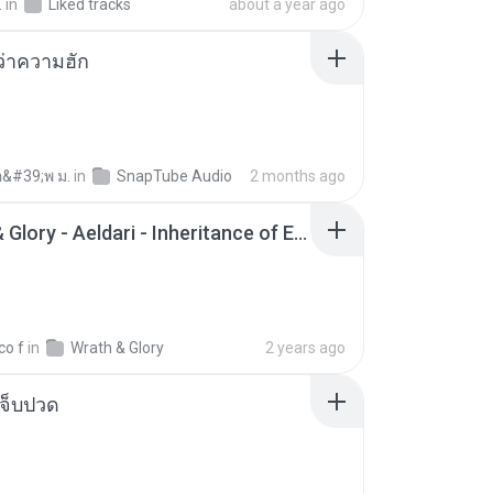
.
in
Liked tracks
about a year ago
อว่าความฮัก
อ&#39;พ ม.
in
SnapTube Audio
2 months ago
Wrath & Glory - Aeldari - Inheritance of Embers.pdf
co f
in
Wrath & Glory
2 years ago
จ็บปวด