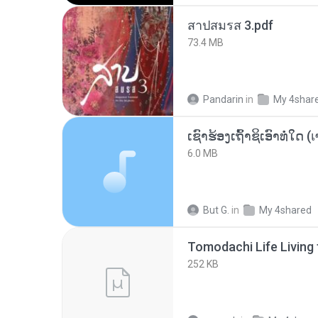
สาปสมรส 3.pdf
73.4 MB
Pandarin
in
My 4shar
6.0 MB
But G.
in
My 4shared
252 KB