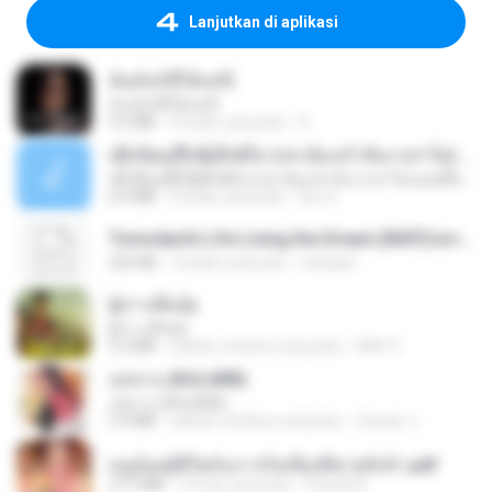
Lanjutkan di aplikasi
ฉันมันก็ดีได้แค่นี้
ฉันมันก็ดีได้แค่นี้
4.2 MB
9 bulan yang lalu
D
ເຊົາຮ້ອງເຖົ້າຊິເອົາທໍ່ໃດ (เซาฮ้องเถ้าสิเอาเท่าใด) ບຸນເກີດ ຫນູຫ່ວງ ft. ໂສພາ ຈຸນທະລາ
ເຊົາຮ້ອງເຖົ້າຊິເອົາທໍ່ໃດ (เซาฮ้องเถ้าสิเอาเท่าใด) ບຸນເກີດ ຫນູຫ່ວງ ft. ໂສພາ ຈຸນທະລາ
6.0 MB
2 bulan yang lalu
But G.
Tomodachi Life Living the Dream [NSP].torrent
252 KB
2 bulan yang lalu
margob
ผู้บ่าวเสื้อปุ๋ย
ผู้บ่าวเสื้อปุ๋ย
5.2 MB
sekitar setahun yang lalu
Mith 9.
กุหลาบ (KULARB)
กุหลาบ (KULARB)
5.9 MB
sekitar setahun yang lalu
Suwan J.
หนูน้อยสู้ชีวิตกับภารกิจเลี้ยงพี่ชายทั้งห้า.pdf
27.2 MB
16 hari yang lalu
Pandarin