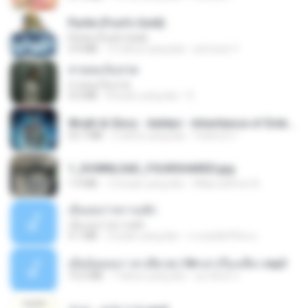
Pyrite (Fool's Gold)
Pyrite (Fool's Gold)
3.4 MB
12 tahun yang lalu
princess Y.
สายลมเจ็บปวด
สายลมเจ็บปวด
4.0 MB
8 bulan yang lalu
D
Wrath & Glory - Aeldari - Inheritance of Embers.pdf
53.7 MB
2 tahun yang lalu
federico f
1_DOWNLOAD_FOURSHARED.jpg
1.9 MB
12 bulan yang lalu
Wtlprodthree A.
เอิ้นเธอว่าความฮัก
เอิ้นเธอว่าความฮัก
4.1 MB
2 bulan yang lalu
ถามพ่อ&#39;พ ม.
เมียน้อยเหงา พาเสียวค่ะ18+เล่าเรื่องเสียว.mp3
14.2 MB
7 tahun yang lalu
อมรพันธ์ จ.