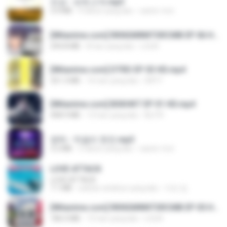
진성 - 보릿고개.mp3
3.4 MB
4 tahun yang lalu
castor-trot
[Witanime.com] RKNGMNNTSRCMB EP 06 HD.mp4
294.8 MB
8 hari yang lalu
LOLKI
[Witanime.com] DTRD EP 03 HD.mp4
321.3 MB
16 hari yang lalu
DRTY
[Witanime.com] BSKHKT EP 01 HD.mp4
408.9 MB
13 hari yang lalu
BLITR
영탁 - 막걸리 한잔.mp3
3.2 MB
3 tahun yang lalu
castor-trot
LOVE ATTACK
LOVE ATTACK
7.1 MB
sekitar setahun yang lalu
지빈 임.
[Witanime.com] RKNGMNNTSRCMB EP 05 HD.mp4
186.0 MB
15 hari yang lalu
LOLKI