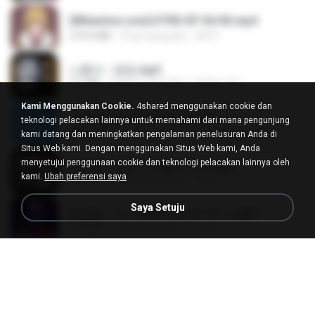
[Witanime.com] DTRD EP 04 HD.mp4
279.0 MB
9 hari yang lalu
DRTY
나훈아 - 영영.mp3
3.5 MB
4 tahun yang lalu
castor-trot
Kami Menggunakan Cookie.
4shared menggunakan cookie dan
신유리) 유두자위 A to Z.mp3
teknologi pelacakan lainnya untuk memahami dari mana pengunjung
256.6 MB
2 tahun yang lalu
좀비고4인커플 좀.
kami datang dan meningkatkan pengalaman penelusuran Anda di
Situs Web kami. Dengan menggunakan Situs Web kami, Anda
menyetujui penggunaan cookie dan teknologi pelacakan lainnya oleh
배금성 - 사랑이 비를 맞아요.mp3
kami.
Ubah preferensi saya
3.5 MB
4 tahun yang lalu
castor-trot
Saya Setuju
임영웅 - 어느 60대 노부부이야기.mp3
4.6 MB
4 tahun yang lalu
castor-trot
Air Hostess S01 E01.mp4
174.4 MB
3 bulan yang lalu
민호 이.
진성 - 천년을 빌려준다면.mp3