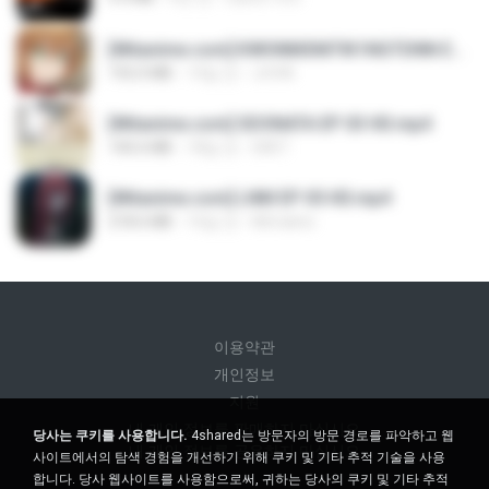
[Witanime.com] KWONMSNITIK1NGTDNN EP 04 HD.mp4
192.0 MB
14일 전
JUVIA
[Witanime.com] SDONATA EP 03 HD.mp4
140.6 MB
18일 전
GRET
[Witanime.com] LNM EP 05 HD.mp4
218.6 MB
16일 전
MUrabito
이용약관
개인정보
지원
내 개인 정보를 판매하지 마십시오
당사는 쿠키를 사용합니다.
4shared는 방문자의 방문 경로를 파악하고 웹
내 개인 정보를 공유하지 마십시오
사이트에서의 탐색 경험을 개선하기 위해 쿠키 및 기타 추적 기술을 사용
합니다. 당사 웹사이트를 사용함으로써, 귀하는 당사의 쿠키 및 기타 추적