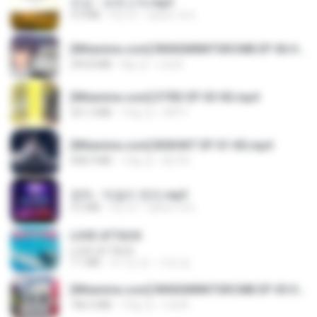
진성 - 보릿고개.mp3
3.4 MB
4년 전
castor-trot
[Witanime.com] RKNGMNNTSRCMB EP 06 HD.mp4
294.8 MB
8일 전
LOLKI
[Witanime.com] DTRD EP 03 HD.mp4
321.3 MB
16일 전
DRTY
[Witanime.com] BSKHKT EP 01 HD.mp4
408.9 MB
13일 전
BLITR
영탁 - 막걸리 한잔.mp3
3.2 MB
3년 전
castor-trot
LOVE ATTACK
LOVE ATTACK
7.1 MB
약 1년 전
지빈 임.
[Witanime.com] RKNGMNNTSRCMB EP 05 HD.mp4
186.0 MB
15일 전
LOLKI