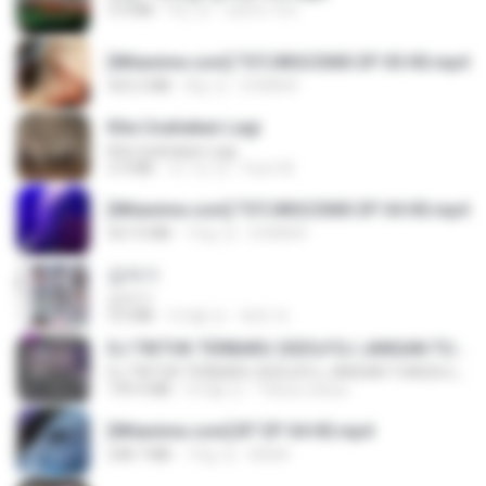
3.4 MB
4년 전
castor-trot
[Witanime.com] TSTJWGCDMS EP 05 HD.mp4
423.2 MB
8일 전
DOMISR
Kita Usahakan Lagi
Kita Usahakan Lagi
3.3 MB
약 1년 전
Fazri M.
[Witanime.com] TSTJWGCDMS EP 04 HD.mp4
567.0 MB
15일 전
DOMISR
갑자기
갑자기
3.0 MB
2개월 전
복희 박.
DJ TIKTOK TERBARU 2025🎵DJ JANGAN TUNGGU LAMA LAMA NANTI LAMA LAMA 🎵DJ SEDIA AKU SEBELUM HUJAN
DJ TIKTOK TERBARU 2025🎵DJ JANGAN TUNGGU LAMA LAMA NANTI LAMA LAMA 🎵DJ SEDIA AKU SEBELUM HUJAN
199.4 MB
6개월 전
Yahya Lahiya
[Witanime.com] BT EP 04 HD.mp4
248.7 MB
13일 전
BAXK