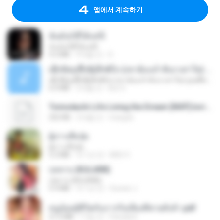
앱에서 계속하기
ฉันมันก็ดีได้แค่นี้
ฉันมันก็ดีได้แค่นี้
4.2 MB
9개월 전
D
ເຊົາຮ້ອງເຖົ້າຊິເອົາທໍ່ໃດ (เซาฮ้องเถ้าสิเอาเท่าใด) ບຸນເກີດ ຫນູຫ່ວງ ft. ໂສພາ ຈຸນທະລາ
ເຊົາຮ້ອງເຖົ້າຊິເອົາທໍ່ໃດ (เซาฮ้องเถ้าสิเอาเท่าใด) ບຸນເກີດ ຫນູຫ່ວງ ft. ໂສພາ ຈຸນທະລາ
6.0 MB
2개월 전
But G.
Tomodachi Life Living the Dream [NSP].torrent
252 KB
2개월 전
margob
ผู้บ่าวเสื้อปุ๋ย
ผู้บ่าวเสื้อปุ๋ย
5.2 MB
약 1년 전
Mith 9.
กุหลาบ (KULARB)
กุหลาบ (KULARB)
5.9 MB
약 1년 전
Suwan J.
หนูน้อยสู้ชีวิตกับภารกิจเลี้ยงพี่ชายทั้งห้า.pdf
27.2 MB
17일 전
Pandarin