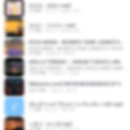
문희옥 - 평행선.mp3
2.9 MB
4년 전
castor-trot
금잔디 - 오라버니.mp3
3.1 MB
4년 전
castor-trot
KICAU MANIA - NDARBOY GENK x BANDITOZ YAOW 86 (OFFICIAL LYRIC VIDEO) GAS POL NDANGAK
KICAU MANIA - NDARBOY GENK x BANDITOZ YAOW 86 (OFFICIAL LYRIC VIDEO) GAS POL NDANGAK
8.9 MB
3개월 전
Rina P.
ADELLA TERBARU - JANGAN TUNGGU LAMA LAMA - GELAS RETAK - OM ADELLA FULL ALBUM TERBARU 2026
ADELLA TERBARU - JANGAN TUNGGU LAMA LAMA - GELAS RETAK - OM ADELLA FULL ALBUM TERBARU 2026
133.0 MB
4개월 전
Cuplis
[Witanime.com] HMYNGWHSNIDMS2S EP 04 HD.mp4
235.5 MB
14일 전
KILJY
เพื่อนพี่ ช่วยทำให้เสด ( เล่าเรื่องเสียว ) 201.mp3
7.1 MB
6년 전
TNP2 M.
나훈아 - 테스형!.mp3
4.4 MB
4년 전
castor-trot