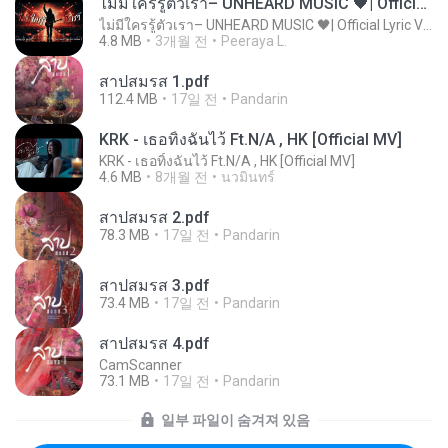
ไม่มีใครรู้ตัวเรา– UNHEARD MUSIC 🖤| Official Lyric Video | เพลงสู้ชีวิต
ไม่มีใครรู้ตัวเรา– UNHEARD MUSIC 🖤| Official Lyric Video | เพลงสู้ชีวิต
4.8 MB
3개월 전
Peeraya L.
สาปสมรส 1.pdf
112.4 MB
17일 전
Pandarin
KRK - เธอทิ้งฉันไว้ Ft.N/A , HK [Official MV]
KRK - เธอทิ้งฉันไว้ Ft.N/A , HK [Official MV]
4.6 MB
8개월 전
นวมินทร์
สาปสมรส 2.pdf
78.3 MB
17일 전
Pandarin
สาปสมรส 3.pdf
73.4 MB
17일 전
Pandarin
สาปสมรส 4.pdf
CamScanner
73.1 MB
17일 전
Pandarin
일부 파일이 숨겨져 있음