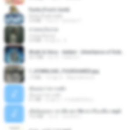
Pyrite (Fool's Gold)
Pyrite (Fool's Gold)
3.4 MB
12년 전
princess Y.
สายลมเจ็บปวด
สายลมเจ็บปวด
4.0 MB
8개월 전
D
Wrath & Glory - Aeldari - Inheritance of Embers.pdf
53.7 MB
2년 전
federico f
1_DOWNLOAD_FOURSHARED.jpg
1.9 MB
12개월 전
Wtlprodthree A.
เอิ้นเธอว่าความฮัก
เอิ้นเธอว่าความฮัก
4.1 MB
2개월 전
ถามพ่อ&#39;พ ม.
เมียน้อยเหงา พาเสียวค่ะ18+เล่าเรื่องเสียว.mp3
14.2 MB
7년 전
อมรพันธ์ จ.