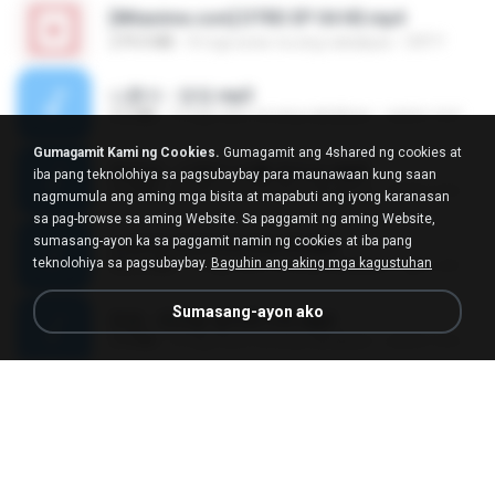
[Witanime.com] DTRD EP 04 HD.mp4
279.0 MB
8 mga araw na ang nakalipas
DRTY
나훈아 - 영영.mp3
3.5 MB
4 mga taon na ang nakalipas
castor-trot
Gumagamit Kami ng Cookies.
Gumagamit ang 4shared ng cookies at
배금성 - 사랑이 비를 맞아요.mp3
iba pang teknolohiya sa pagsubaybay para maunawaan kung saan
3.5 MB
4 mga taon na ang nakalipas
castor-trot
nagmumula ang aming mga bisita at mapabuti ang iyong karanasan
sa pag-browse sa aming Website. Sa paggamit ng aming Website,
sumasang-ayon ka sa paggamit namin ng cookies at iba pang
신유리) 유두자위 A to Z.mp3
teknolohiya sa pagsubaybay.
Baguhin ang aking mga kagustuhan
256.6 MB
2 mga taon na ang nakalipas
좀비고4인커플 좀.
Sumasang-ayon ako
진성 - 천년을 빌려준다면.mp3
3.4 MB
4 mga taon na ang nakalipas
castor-trot
Kita Usahakan Lagi
Kita Usahakan Lagi
3.3 MB
isang taon na ang nakalipas
Fazri M.
DJ TIKTOK TERBARU 2025🎵DJ JANGAN TUNGGU LAMA LAMA NANTI LAMA LAMA 🎵DJ SEDIA AKU SEBELUM HUJAN
DJ TIKTOK TERBARU 2025🎵DJ JANGAN TUNGGU LAMA LAMA NANTI LAMA LAMA 🎵DJ SEDIA AKU SEBELUM HUJAN