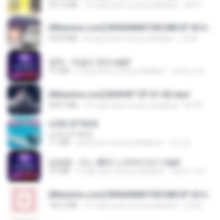
321.3 MB
15 mga araw na ang nakalipas
DRTY
[Witanime.com] RKNGMNNTSRCMB EP 06 HD.mp4
294.8 MB
8 mga araw na ang nakalipas
LOLKI
영탁 - 막걸리 한잔.mp3
3.2 MB
3 mga taon na ang nakalipas
castor-trot
[Witanime.com] BSKHKT EP 01 HD.mp4
408.9 MB
13 mga araw na ang nakalipas
BLITR
LOVE ATTACK
LOVE ATTACK
7.1 MB
isang taon na ang nakalipas
지빈 임.
임영웅 - 어느 60대 노부부이야기.mp3
4.6 MB
4 mga taon na ang nakalipas
castor-trot
[Witanime.com] RKNGMNNTSRCMB EP 05 HD.mp4
186.0 MB
15 mga araw na ang nakalipas
LOLKI