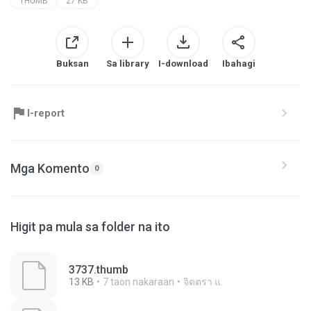
THUMB
27 KB
Buksan
Sa library
I-download
Ibahagi
I-report
Mga Komento
0
Higit pa mula sa folder na ito
3737.thumb
13 KB
7 taon nakaraan
จิตตรา แ.