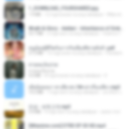
1_DOWNLOAD_FOURSHARED.jpg
1.9 MB
12 mga buwan na ang nakalipas
Wtlprodthree A.
Wrath & Glory - Aeldari - Inheritance of Embers.pdf
53.7 MB
2 mga taon na ang nakalipas
federico f
หนูน้อยสู้ชีวิตกับภารกิจเลี้ยงพี่ชายทั้งห้า.pdf
27.2 MB
16 mga araw na ang nakalipas
Pandarin
สายลมเจ็บปวด
สายลมเจ็บปวด
4.0 MB
8 mga buwan na ang nakalipas
D
เมียน้อยเหงา พาเสียวค่ะ18+เล่าเรื่องเสียว.mp3
14.2 MB
7 mga taon na ang nakalipas
อมรพันธ์ จ.
진성 - 보릿고개.mp3
3.4 MB
4 mga taon na ang nakalipas
castor-trot
[Witanime.com] DTRD EP 03 HD.mp4