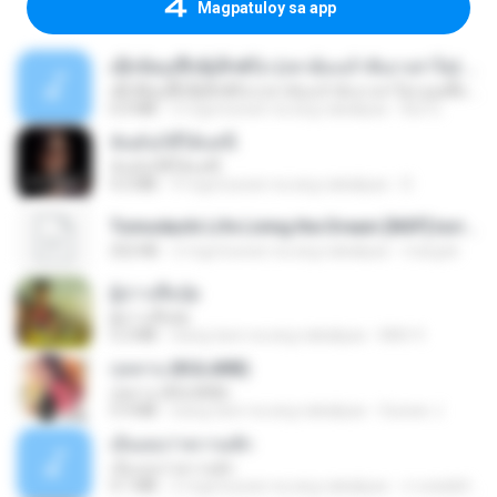
Magpatuloy sa app
ເຊົາຮ້ອງເຖົ້າຊິເອົາທໍ່ໃດ (เซาฮ้องเถ้าสิเอาเท่าใด) ບຸນເກີດ ຫນູຫ່ວງ ft. ໂສພາ ຈຸນທະລາ
ເຊົາຮ້ອງເຖົ້າຊິເອົາທໍ່ໃດ (เซาฮ้องเถ้าสิเอาเท่าใด) ບຸນເກີດ ຫນູຫ່ວງ ft. ໂສພາ ຈຸນທະລາ
6.0 MB
2 mga buwan na ang nakalipas
But G.
ฉันมันก็ดีได้แค่นี้
ฉันมันก็ดีได้แค่นี้
4.2 MB
9 mga buwan na ang nakalipas
D
Tomodachi Life Living the Dream [NSP].torrent
252 KB
2 mga buwan na ang nakalipas
margob
ผู้บ่าวเสื้อปุ๋ย
ผู้บ่าวเสื้อปุ๋ย
5.2 MB
isang taon na ang nakalipas
Mith 9.
กุหลาบ (KULARB)
กุหลาบ (KULARB)
5.9 MB
isang taon na ang nakalipas
Suwan J.
เอิ้นเธอว่าความฮัก
เอิ้นเธอว่าความฮัก
4.1 MB
2 mga buwan na ang nakalipas
ถามพ่อ&#39;พ ม.