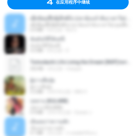
在应用程序中继续
ເຊົາຮ້ອງເຖົ້າຊິເອົາທໍ່ໃດ (เซาฮ้องเถ้าสิเอาเท่าใด) ບຸນເກີດ ຫນູຫ່ວງ ft. ໂສພາ ຈຸນທະລາ
ເຊົາຮ້ອງເຖົ້າຊິເອົາທໍ່ໃດ (เซาฮ้องเถ้าสิเอาเท่าใด) ບຸນເກີດ ຫນູຫ່ວງ ft. ໂສພາ ຈຸນທະລາ
6.0 MB
2月之前
But G.
ฉันมันก็ดีได้แค่นี้
ฉันมันก็ดีได้แค่นี้
4.2 MB
9月之前
D
Tomodachi Life Living the Dream [NSP].torrent
252 KB
2月之前
margob
ผู้บ่าวเสื้อปุ๋ย
ผู้บ่าวเสื้อปุ๋ย
5.2 MB
大约1年之前
Mith 9.
กุหลาบ (KULARB)
กุหลาบ (KULARB)
5.9 MB
大约1年之前
Suwan J.
เอิ้นเธอว่าความฮัก
เอิ้นเธอว่าความฮัก
4.1 MB
2月之前
ถามพ่อ&#39;พ ม.