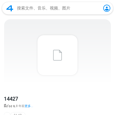
14427
ผึ้ง'งง จ.
8 年前
更多...