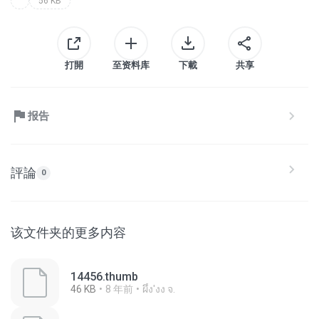
56 KB
打開
至资料库
下載
共享
报告
評論
0
该文件夹的更多内容
14456.thumb
46 KB
8 年前
ผึ้ง'งง จ.