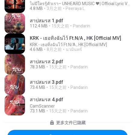
ไม่มีใครรู้ตัวเรา– UNHEARD MUSIC 🖤| Official Lyric Video | เพลงสู้ชีวิต
4.8 MB
3月之前
Peeraya L.
สาปสมรส 1.pdf
112.4 MB
15天之前
Pandarin
KRK - เธอทิ้งฉันไว้ Ft.N/A , HK [Official MV]
KRK - เธอทิ้งฉันไว้ Ft.N/A , HK [Official MV]
4.6 MB
8月之前
นวมินทร์
สาปสมรส 2.pdf
78.3 MB
15天之前
Pandarin
สาปสมรส 3.pdf
73.4 MB
15天之前
Pandarin
สาปสมรส 4.pdf
CamScanner
73.1 MB
15天之前
Pandarin
更多文件已隐藏