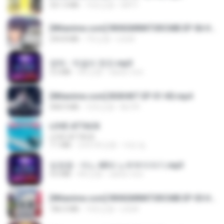
321.3 MB
15天之前
DRTY
[Witanime.com] RKNGMNNTSRCMB EP 06 HD.mp4
294.8 MB
7天之前
LOLKI
영탁 - 막걸리 한잔.mp3
3.2 MB
3年之前
castor-trot
[Witanime.com] BSKHKT EP 01 HD.mp4
408.9 MB
12天之前
BLITR
LOVE ATTACK
LOVE ATTACK
7.1 MB
大约1年之前
지빈 임.
임영웅 - 어느 60대 노부부이야기.mp3
4.6 MB
4年之前
castor-trot
[Witanime.com] RKNGMNNTSRCMB EP 05 HD.mp4
186.0 MB
14天之前
LOLKI