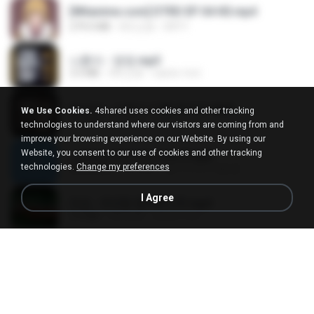
[Witanime.com] DTRD EP 04 HD.mp4
279.0 MB
8天之前
DRTY
나훈아 - 영영.mp3
3.5 MB
4年之前
castor-trot
배금성 - 사랑이 비를 맞아요.mp3
We Use Cookies.
4shared uses cookies and other tracking
3.5 MB
3年之前
castor-trot
technologies to understand where our visitors are coming from and
improve your browsing experience on our Website. By using our
Website, you consent to our use of cookies and other tracking
신유리) 유두자위 A to Z.mp3
technologies.
Change my preferences
256.6 MB
2年之前
좀비고4인커플 좀.
I Agree
진성 - 천년을 빌려준다면.mp3
3.4 MB
4年之前
castor-trot
Kita Usahakan Lagi
Kita Usahakan Lagi
3.3 MB
大约1年之前
Fazri M.
DJ TIKTOK TERBARU 2025🎵DJ JANGAN TUNGGU LAMA LAMA NANTI LAMA LAMA 🎵DJ SEDIA AKU SEBELUM HUJAN
DJ TIKTOK TERBARU 2025🎵DJ JANGAN TUNGGU LAMA LAMA NANTI LAMA LAMA 🎵DJ SEDIA AKU SEBELUM HUJAN