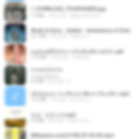
1_DOWNLOAD_FOURSHARED.jpg
1.9 MB
12月之前
Wtlprodthree A.
Wrath & Glory - Aeldari - Inheritance of Embers.pdf
53.7 MB
2年之前
federico f
หนูน้อยสู้ชีวิตกับภารกิจเลี้ยงพี่ชายทั้งห้า.pdf
27.2 MB
15天之前
Pandarin
สายลมเจ็บปวด
สายลมเจ็บปวด
4.0 MB
8月之前
D
เมียน้อยเหงา พาเสียวค่ะ18+เล่าเรื่องเสียว.mp3
14.2 MB
7年之前
อมรพันธ์ จ.
진성 - 보릿고개.mp3
3.4 MB
4年之前
castor-trot
[Witanime.com] DTRD EP 03 HD.mp4