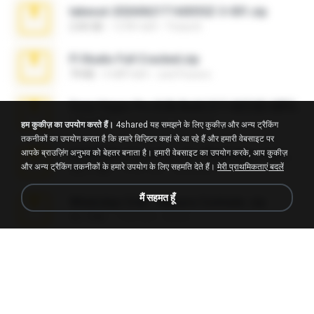
takeout-20260621T160055Z-3-001.zip
2.00 GB
13 दिन पहले
Thata N.
Fl Studio Full Cracked.zip
79 KB
4 महीने पहले
Joel Powers
Sony Vegas Pro 8.0b Build 217-AVCHD-MPG-AC3 FIXED.7z
192.6 MB
16 साल पहले
Steven P.
हम कुकीज़ का उपयोग करते हैं।
4shared यह समझने के लिए कुकीज़ और अन्य ट्रैकिंग
तकनीकों का उपयोग करता है कि हमारे विज़िटर कहां से आ रहे हैं और हमारी वेबसाइट पर
आपके ब्राउज़िंग अनुभव को बेहतर बनाता है। हमारी वेबसाइट का उपयोग करके, आप कुकीज़
65536533_Conversa_do_WhatsApp_com_Meu_Esposo.zip
और अन्य ट्रैकिंग तकनीकों के हमारे उपयोग के लिए सहमति देते हैं।
मेरी प्राथमिकताएं बदलें
262.1 MB
16 दिन पहले
desomar T.
मैं सहमत हूँ
WhatsApp Chat - Mayara Cunhada .zip
36.7 MB
7 साल पहले
Ana K.
Intel HD Graphics 3000 (4459) Extreme Plus 2.0.zip
126.5 MB
6 साल पहले
nIGHTmAYOR
Vegas 7.0a.rar
120.3 MB
15 साल पहले
boyisadangerzone