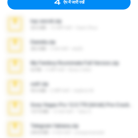
ऐप में जारी रखें
top secret.zip
20.6 MB
10 महीने पहले
Vasni Vhuo
Daniela.zip
28.2 MB
3 साल पहले
ela26
My Femboy Roommate Full Version.zip
62 KB
5 महीने पहले
Beau Collier
ouh!.zip
95.6 MB
2 महीने पहले
vladimir M.
Sony Vegas Pro 12.0.770 (64-bit) Pre-Cracked.zip
137.0 MB
12 साल पहले
Tales S.
Telegram fabiana.zip
244.8 MB
4 साल पहले
yrangravanatal