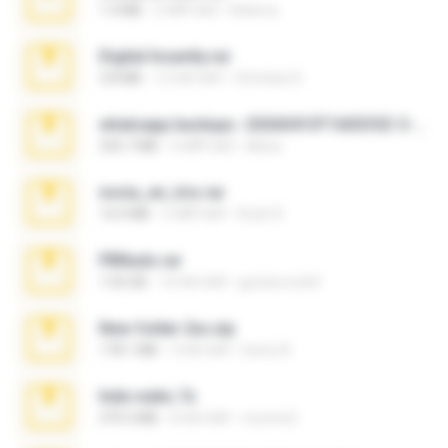
1.4 MB
2 महीने पहले
Rebeca
Digital Insanity.rar
3.8 MB
12 साल पहले
Christian D.
whatsapp backups -20260410T160335Z-3-001.zip
335.7 MB
4 महीने पहले
Maria
novia_en_trio.rar
14.9 MB
5 महीने पहले
Rodri R.
PBNuds.rar
1.04 GB
10 साल पहले
gustavocs64
New folder 2xx.zip
178.1 MB
3 साल पहले
henry N.
hide vedio.7z
379.3 MB
8 साल पहले
munna E.