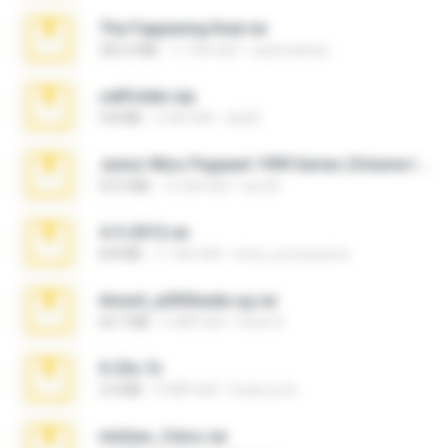
The Fappening final.rar
302.4 MB
11 साल पहले
raulmedinax
cellfolder.zip
9.8 MB
3 साल पहले
ela26
Junior Miss Pageant 1999 Series (Volume I Part I NC 6).7z
53.5 MB
12 साल पहले
luis M.
4-5-2015.rar
8.8 MB
11 साल पहले
extra_precautions
Anna4_yd3t0nada.sg.rar
60.7 MB
5 महीने पहले
Rodri R.
X-23x.7z
3.4 MB
9 महीने पहले
Federico B.
minhas_fotos.rar