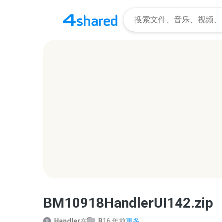
BM10918HandlerUI142.zip
Handler
在
B
16 年前
更多...