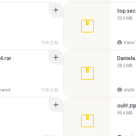
top sec
20.6 MB
15年之前
Vasni
4.rar
Daniela
28.2 MB
hared
12年之前
ela26
ouh!.zi
95.6 MB