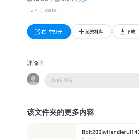
ZIP
352 KB
在…中打开
至资料库
下載
評論
0
添加新評論
该文件夹的更多内容
Bolt200lwHandlerUI143