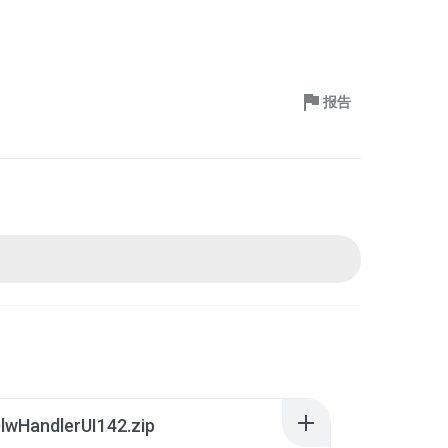
报告
lwHandlerUI142.zip