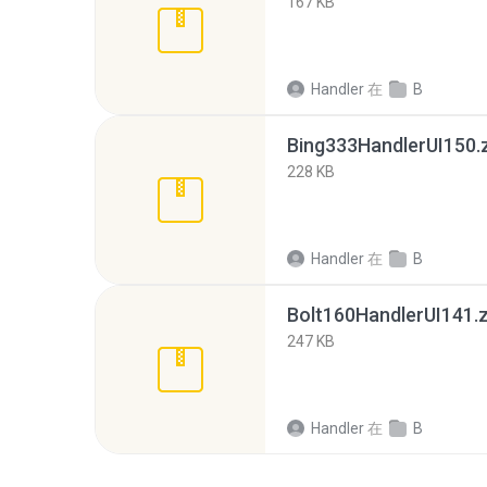
167 KB
Handler
在
B
Bing333HandlerUI150.
228 KB
Handler
在
B
Bolt160HandlerUI141.z
247 KB
Handler
在
B