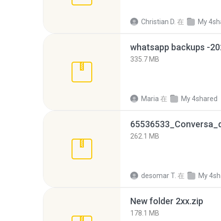
Christian D.
在
My 4sh
335.7 MB
Maria
在
My 4shared
262.1 MB
desomar T.
在
My 4sh
New folder 2xx.zip
178.1 MB