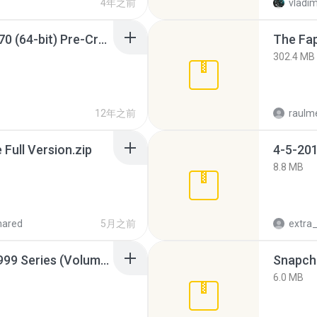
4年之前
vladim
Sony Vegas Pro 12.0.770 (64-bit) Pre-Cracked.zip
The Fap
302.4 MB
12年之前
raulm
ull Version.zip
4-5-201
8.8 MB
hared
5月之前
Junior Miss Pageant 1999 Series (Volume I Part I NC 6).7z
Snapcha
6.0 MB