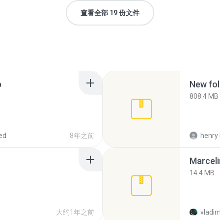
查看全部 19 份文件
p
New fol
808.4 MB
ed
8年之前
henry 
Marceli
14.4 MB
大约1年之前
vladim