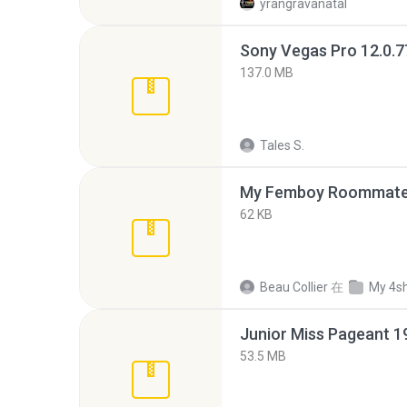
yrangravanatal
137.0 MB
Tales S.
My Femboy Roommate F
62 KB
Beau Collier
在
My 4s
53.5 MB