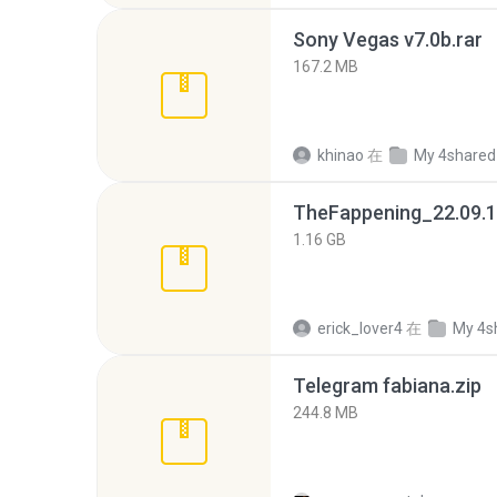
Sony Vegas v7.0b.rar
167.2 MB
khinao
在
My 4shared
TheFappening_22.09.1
1.16 GB
erick_lover4
在
My 4s
Telegram fabiana.zip
244.8 MB