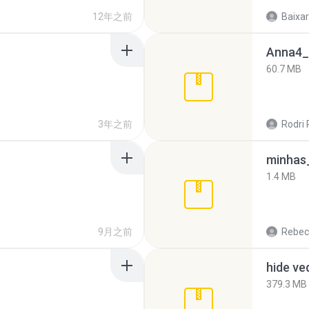
12年之前
Baixar
Anna4_
60.7 MB
3年之前
Rodri 
minhas_
1.4 MB
9月之前
Rebec
hide ve
379.3 MB