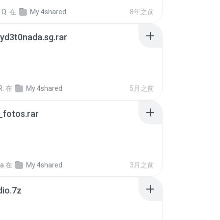
 Q.
在
My 4shared
8年之前
yd3t0nada.sg.rar
R.
在
My 4shared
5月之前
fotos.rar
a
在
My 4shared
3月之前
dio.7z