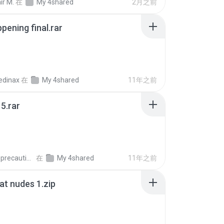
ir M.
在
My 4shared
2月之前
pening final.rar
edinax
在
My 4shared
11年之前
5.rar
extra_precautions
在
My 4shared
11年之前
t nudes 1.zip