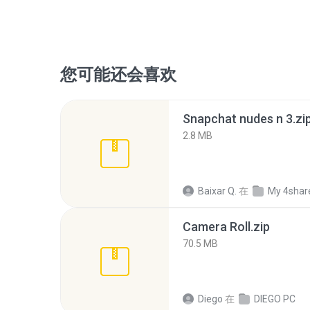
您可能还会喜欢
Snapchat nudes n 3.zi
2.8 MB
Baixar Q.
在
My 4shar
Camera Roll.zip
70.5 MB
Diego
在
DIEGO PC