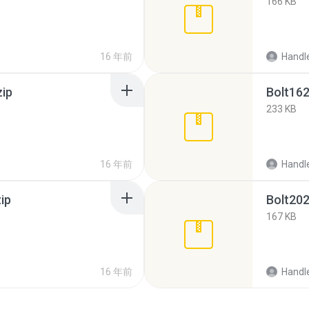
166 KB
16 年前
Handl
zip
Bolt162
233 KB
16 年前
Handl
ip
Bolt202
167 KB
16 年前
Handl