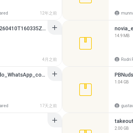
ared
12年之前
munna
whatsapp backups -20260410T160335Z-3-001.zip
novia_e
14.9 MB
4月之前
Rodri 
65536533_Conversa_do_WhatsApp_com_Meu_Esposo.zip
PBNuds
1.04 GB
ared
17天之前
gusta
takeou
2.00 GB