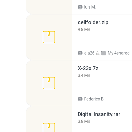
luis M.
cellfolder.zip
9.8 MB
ela26
在
My 4shared
X-23x.7z
3.4 MB
Federico B.
Digital Insanity.rar
3.8 MB