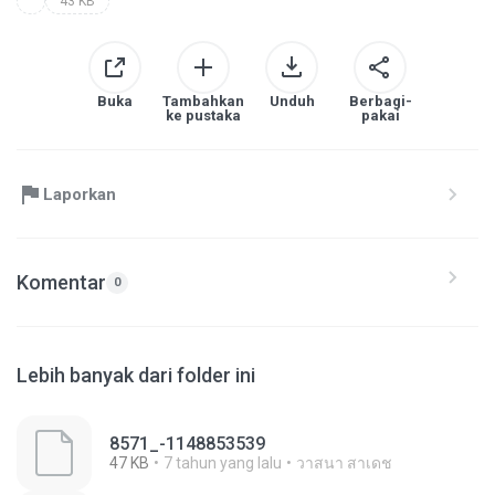
43 KB
Buka
Tambahkan
Unduh
Berbagi-
ke pustaka
pakai
Laporkan
Komentar
0
Lebih banyak dari folder ini
8571_-1148853539
47 KB
7 tahun yang lalu
วาสนา สาเดช