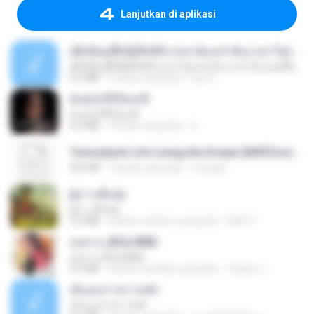
Lanjutkan di aplikasi
ເຊົາຮ້ອງເຖົ້າຊິເອົາທໍ່ໃດ (เซาฮ้องเถ้าสิเอาเท่าใด) ບຸນເກີດ ຫນູຫ່ວງ ft. ໂສພາ ຈຸນທະລາ
ເຊົາຮ້ອງເຖົ້າຊິເອົາທໍ່ໃດ (เซาฮ้องเถ้าสิเอาเท่าใด) ບຸນເກີດ ຫນູຫ່ວງ ft. ໂສພາ ຈຸນທະລາ
6.0 MB
2 bulan yang lalu
But G.
ฉันมันก็ดีได้แค่นี้
ฉันมันก็ดีได้แค่นี้
4.2 MB
9 bulan yang lalu
D
Tomodachi Life Living the Dream [NSP].torrent
252 KB
2 bulan yang lalu
margob
ผู้บ่าวเสื้อปุ๋ย
ผู้บ่าวเสื้อปุ๋ย
5.2 MB
sekitar setahun yang lalu
Mith 9.
กุหลาบ (KULARB)
กุหลาบ (KULARB)
5.9 MB
sekitar setahun yang lalu
Suwan J.
เอิ้นเธอว่าความฮัก
เอิ้นเธอว่าความฮัก