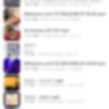
DJ TIKTOK TERBARU 2025🎵DJ JANGAN TUNGGU LAMA LAMA NANTI LAMA LAMA 🎵DJ SEDIA AKU SEBELUM HUJAN
199.4 MB
6 bulan yang lalu
Yahya Lahiya
[Witanime.com] TSTJWGCDMS EP 05 HD.mp4
423.2 MB
8 hari yang lalu
DOMISR
Air Hostess S01 E01.mp4
174.4 MB
3 bulan yang lalu
민호 이.
갑자기
갑자기
3.0 MB
2 bulan yang lalu
복희 박.
[Witanime.com] TSTJWGCDMS EP 04 HD.mp4
567.0 MB
15 hari yang lalu
DOMISR
금잔디 - 오라버니.mp3
3.1 MB
4 tahun yang lalu
castor-trot
문희옥 - 평행선.mp3
2.9 MB
4 tahun yang lalu
castor-trot