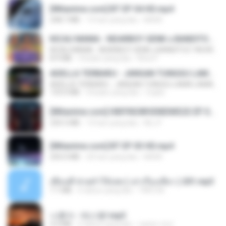
[Witanime.com] BT EP 04 HD.mp4
248.7 MB
13 hari yang lalu
BAXK
KICAU MANIA - NDARBOY GENK x BANDITOZ YAOW 86 (OFFICIAL LYRIC VIDEO) GAS POL NDANGAK
KICAU MANIA - NDARBOY GENK x BANDITOZ YAOW 86 (OFFICIAL LYRIC VIDEO) GAS POL NDANGAK
8.9 MB
3 bulan yang lalu
Rina P.
ADELLA TERBARU - JANGAN TUNGGU LAMA LAMA - GELAS RETAK - OM ADELLA FULL ALBUM TERBARU 2026
ADELLA TERBARU - JANGAN TUNGGU LAMA LAMA - GELAS RETAK - OM ADELLA FULL ALBUM TERBARU 2026
133.0 MB
4 bulan yang lalu
Cuplis
[Witanime.com] HMYNGWHSNIDMS2S EP 04 HD.mp4
235.5 MB
13 hari yang lalu
KILJY
[Witanime.com] BT EP 03 HD.mp4
250.0 MB
20 hari yang lalu
BAXK
เพื่อนพี่ ช่วยทำให้เสด ( เล่าเรื่องเสียว ) 201.mp3
7.1 MB
6 tahun yang lalu
TNP2 M.
나훈아 - 테스형!.mp3
4.4 MB
4 tahun yang lalu
castor-trot