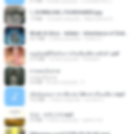
4.1 MB
2 bulan yang lalu
ถามพ่อ&#39;พ ม.
1_DOWNLOAD_FOURSHARED.jpg
1.9 MB
12 bulan yang lalu
Wtlprodthree A.
Wrath & Glory - Aeldari - Inheritance of Embers.pdf
53.7 MB
2 tahun yang lalu
federico f
หนูน้อยสู้ชีวิตกับภารกิจเลี้ยงพี่ชายทั้งห้า.pdf
27.2 MB
16 hari yang lalu
Pandarin
สายลมเจ็บปวด
สายลมเจ็บปวด
4.0 MB
8 bulan yang lalu
D
เมียน้อยเหงา พาเสียวค่ะ18+เล่าเรื่องเสียว.mp3
14.2 MB
7 tahun yang lalu
อมรพันธ์ จ.
진성 - 보릿고개.mp3
3.4 MB
4 tahun yang lalu
castor-trot