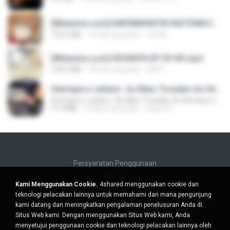
[Witanime.com] KWONMSNITIK1NGTDNN EP 04 HD.mp4
192.0 MB
14 hari yang lalu
JUVIA
[Witanime.com] SDONATA EP 03 HD.mp4
140.6 MB
18 hari yang lalu
GRET
Henrique e Juliano -As Mais Tocadas do Henrique e Juliano 2021 -Top Sertanejo 2021,Cd Completo 2021
Henrique e Juliano -As Mais Tocadas do Henrique e Juliano 2021 -Top Sertanejo 2021,Cd Completo 2021
51.4 MB
2 tahun yang lalu
raquel R.
Persyaratan Penggunaan
Privasi
Kami Menggunakan Cookie.
4shared menggunakan cookie dan
Bantuan
teknologi pelacakan lainnya untuk memahami dari mana pengunjung
Jangan jual informasi pribadi saya
kami datang dan meningkatkan pengalaman penelusuran Anda di
Jangan bagikan informasi pribadi saya
Situs Web kami. Dengan menggunakan Situs Web kami, Anda
menyetujui penggunaan cookie dan teknologi pelacakan lainnya oleh