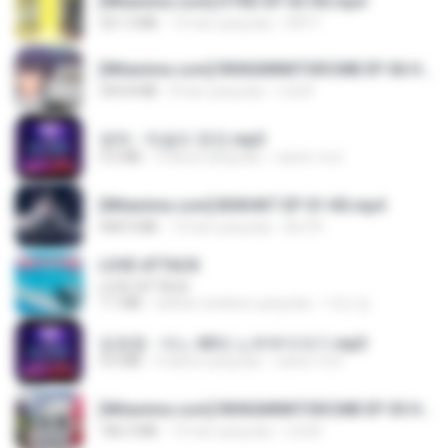
[Witanime.com] DTRD EP 03 HD.mp4
321.3 MB
15 hari yang lalu
DRTY
[Witanime.com] RKNGMNNTSRCMB EP 06 HD.mp4
294.8 MB
8 hari yang lalu
LOLKI
영탁 - 막걸리 한잔.mp3
3.2 MB
3 tahun yang lalu
castor-trot
[Witanime.com] BSKHKT EP 01 HD.mp4
408.9 MB
13 hari yang lalu
BLITR
LOVE ATTACK
LOVE ATTACK
7.1 MB
sekitar setahun yang lalu
지빈 임.
임영웅 - 어느 60대 노부부이야기.mp3
4.6 MB
4 tahun yang lalu
castor-trot
[Witanime.com] RKNGMNNTSRCMB EP 05 HD.mp4
186.0 MB
15 hari yang lalu
LOLKI