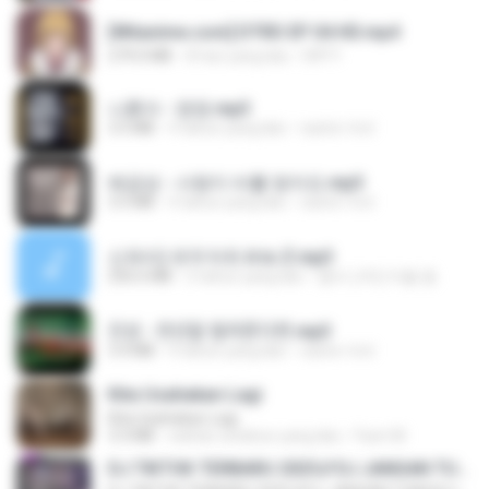
[Witanime.com] DTRD EP 04 HD.mp4
279.0 MB
8 hari yang lalu
DRTY
나훈아 - 영영.mp3
3.5 MB
4 tahun yang lalu
castor-trot
배금성 - 사랑이 비를 맞아요.mp3
3.5 MB
4 tahun yang lalu
castor-trot
신유리) 유두자위 A to Z.mp3
256.6 MB
2 tahun yang lalu
좀비고4인커플 좀.
진성 - 천년을 빌려준다면.mp3
3.4 MB
4 tahun yang lalu
castor-trot
Kita Usahakan Lagi
Kita Usahakan Lagi
3.3 MB
sekitar setahun yang lalu
Fazri M.
DJ TIKTOK TERBARU 2025🎵DJ JANGAN TUNGGU LAMA LAMA NANTI LAMA LAMA 🎵DJ SEDIA AKU SEBELUM HUJAN