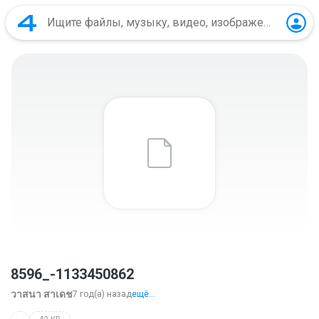
8596_-1133450862
วาสนา สาเดช
7 год(а) назад
ещё...