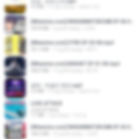
진성 - 보릿고개.mp3
3.4 MB
4 года назад
castor-trot
[Witanime.com] RKNGMNNTSRCMB EP 06 HD.mp4
294.8 MB
9 дней назад
LOLKI
[Witanime.com] DTRD EP 03 HD.mp4
321.3 MB
17 дней назад
DRTY
[Witanime.com] BSKHKT EP 01 HD.mp4
408.9 MB
14 дней назад
BLITR
영탁 - 막걸리 한잔.mp3
3.2 MB
3 года назад
castor-trot
LOVE ATTACK
LOVE ATTACK
7.1 MB
год назад
지빈 임.
[Witanime.com] RKNGMNNTSRCMB EP 05 HD.mp4
186.0 MB
16 дней назад
LOLKI