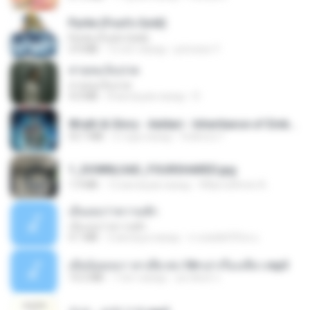
Pyrite (Fool's Gold)
Pyrite (Fool's Gold)
3.4 MB
12 лет назад
princess Y.
สายลมเจ็บปวด
สายลมเจ็บปวด
4.0 MB
8 месяцев назад
D
Wrath & Glory - Aeldari - Inheritance of Embers.pdf
53.7 MB
2 года назад
federico f
1_DOWNLOAD_FOURSHARED.jpg
1.9 MB
12 месяцев назад
Wtlprodthree A.
เอิ้นเธอว่าความฮัก
เอิ้นเธอว่าความฮัก
4.1 MB
2 месяца назад
ถามพ่อ&#39;พ ม.
เมียน้อยเหงา พาเสียวค่ะ18+เล่าเรื่องเสียว.mp3
14.2 MB
7 лет назад
อมรพันธ์ จ.