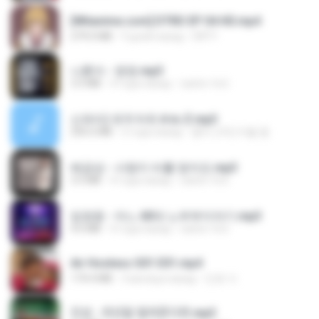
[Witanime.com] DTRD EP 04 HD.mp4
279.0 MB
9 дней назад
DRTY
나훈아 - 영영.mp3
3.5 MB
4 года назад
castor-trot
신유리) 유두자위 A to Z.mp3
256.6 MB
2 года назад
좀비고4인커플 좀.
배금성 - 사랑이 비를 맞아요.mp3
3.5 MB
4 года назад
castor-trot
임영웅 - 어느 60대 노부부이야기.mp3
4.6 MB
4 года назад
castor-trot
Air Hostess S01 E01.mp4
174.4 MB
3 месяца назад
민호 이.
진성 - 천년을 빌려준다면.mp3