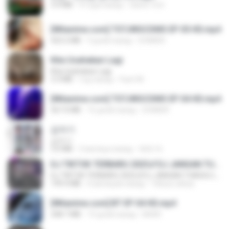
3.4 MB
4 года назад
castor-trot
[Witanime.com] TSTJWGCDMS EP 05 HD.mp4
423.2 MB
9 дней назад
DOMISR
Kita Usahakan Lagi
Kita Usahakan Lagi
3.3 MB
год назад
Fazri M.
[Witanime.com] TSTJWGCDMS EP 04 HD.mp4
567.0 MB
16 дней назад
DOMISR
갑자기
갑자기
3.0 MB
2 месяца назад
복희 박.
DJ TIKTOK TERBARU 2025🎵DJ JANGAN TUNGGU LAMA LAMA NANTI LAMA LAMA 🎵DJ SEDIA AKU SEBELUM HUJAN
DJ TIKTOK TERBARU 2025🎵DJ JANGAN TUNGGU LAMA LAMA NANTI LAMA LAMA 🎵DJ SEDIA AKU SEBELUM HUJAN
199.4 MB
6 месяцев назад
Yahya Lahiya
[Witanime.com] BT EP 04 HD.mp4
248.7 MB
14 дней назад
BAXK