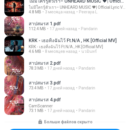
ไม่มีใครรู้ตัวเรา– UNHEARD MUSIC 🖤| Official Lyric Video | เพลงสู้ชีวิต
ไม่มีใครรู้ตัวเรา– UNHEARD MUSIC 🖤| Official Lyric Video | เพลงสู้ชีวิต
4.8 MB
3 месяца назад
Peeraya L.
สาปสมรส 1.pdf
112.4 MB
17 дней назад
Pandarin
KRK - เธอทิ้งฉันไว้ Ft.N/A , HK [Official MV]
KRK - เธอทิ้งฉันไว้ Ft.N/A , HK [Official MV]
4.6 MB
8 месяцев назад
นวมินทร์
สาปสมรส 2.pdf
78.3 MB
17 дней назад
Pandarin
สาปสมรส 3.pdf
73.4 MB
17 дней назад
Pandarin
สาปสมรส 4.pdf
CamScanner
73.1 MB
17 дней назад
Pandarin
Больше файлов скрыто