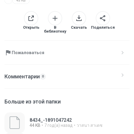
43 KB
Открыть
В
Скачать
Поделиться
библиотеку
Пожаловаться
Комментарии
0
Больше из этой папки
8434_-1891047242
44 KB
7 год(а) назад
วาสนา สาเดช