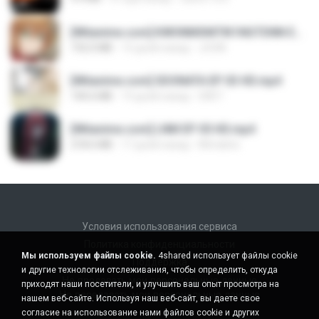
[Witanime.com] KWONMSNITIK1NGTDNN EP 04 HD.mp4
192.0 MB
15 дней назад
JUVIA
[Witanime.com] SDONATA EP 03 HD.mp4
140.6 MB
19 дней назад
GRET
[Witanime.com] LNM EP 05 HD.mp4
218.6 MB
17 дней назад
MUrabito
Условия использования сервиса
Политика конфиденциальности
Мы используем файлы cookie.
4shared использует файлы cookie
Поддержка
и другие технологии отслеживания, чтобы определить, откуда
Не продавать мои персональные данные
приходят наши посетители, и улучшить ваш опыт просмотра на
Не передавать мои персональные данные
нашем веб-сайте. Используя наш веб-сайт, вы даете свое
согласие на использование нами файлов cookie и других