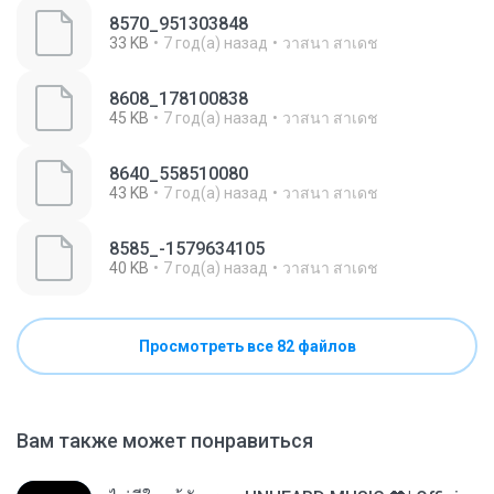
8570_951303848
33 KB
7 год(а) назад
วาสนา สาเดช
8608_178100838
45 KB
7 год(а) назад
วาสนา สาเดช
8640_558510080
43 KB
7 год(а) назад
วาสนา สาเดช
8585_-1579634105
40 KB
7 год(а) назад
วาสนา สาเดช
Просмотреть все 82 файлов
Вам также может понравиться