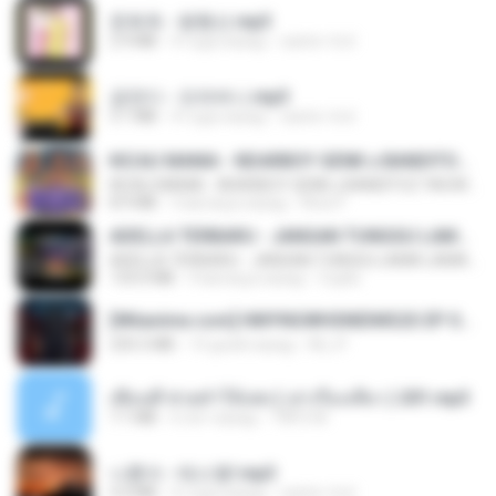
문희옥 - 평행선.mp3
2.9 MB
4 года назад
castor-trot
금잔디 - 오라버니.mp3
3.1 MB
4 года назад
castor-trot
KICAU MANIA - NDARBOY GENK x BANDITOZ YAOW 86 (OFFICIAL LYRIC VIDEO) GAS POL NDANGAK
KICAU MANIA - NDARBOY GENK x BANDITOZ YAOW 86 (OFFICIAL LYRIC VIDEO) GAS POL NDANGAK
8.9 MB
3 месяца назад
Rina P.
ADELLA TERBARU - JANGAN TUNGGU LAMA LAMA - GELAS RETAK - OM ADELLA FULL ALBUM TERBARU 2026
ADELLA TERBARU - JANGAN TUNGGU LAMA LAMA - GELAS RETAK - OM ADELLA FULL ALBUM TERBARU 2026
133.0 MB
4 месяца назад
Cuplis
[Witanime.com] HMYNGWHSNIDMS2S EP 04 HD.mp4
235.5 MB
14 дней назад
KILJY
เพื่อนพี่ ช่วยทำให้เสด ( เล่าเรื่องเสียว ) 201.mp3
7.1 MB
6 лет назад
TNP2 M.
나훈아 - 테스형!.mp3
4.4 MB
4 года назад
castor-trot