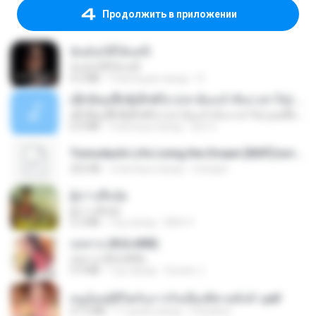
Продолжить в приложении
ฉันมันก็ดีได้แค่นี้
ฉันมันก็ดีได้แค่นี้
4.2 MB
9 месяцев назад
D
ເຊົາຮ້ອງເຖົ້າຊິເອົາທໍ່ໃດ (เซาฮ้องเถ้าสิเอาเท่าใด) ບຸນເກີດ ຫນູຫ່ວງ ft. ໂສພາ ຈຸນທະລາ
ເຊົາຮ້ອງເຖົ້າຊິເອົາທໍ່ໃດ (เซาฮ้องเถ้าสิเอาเท่าใด) ບຸນເກີດ ຫນູຫ່ວງ ft. ໂສພາ ຈຸນທະລາ
6.0 MB
2 месяца назад
But G.
Tomodachi Life Living the Dream [NSP].torrent
252 KB
2 месяца назад
margob
ผู้บ่าวเสื้อปุ๋ย
ผู้บ่าวเสื้อปุ๋ย
5.2 MB
год назад
Mith 9.
กุหลาบ (KULARB)
กุหลาบ (KULARB)
5.9 MB
год назад
Suwan J.
หนูน้อยสู้ชีวิตกับภารกิจเลี้ยงพี่ชายทั้งห้า.pdf
27.2 MB
17 дней назад
Pandarin