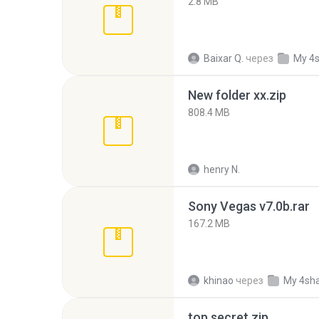
2.8 MB
Baixar Q.
через
My 4
New folder xx.zip
808.4 MB
henry N.
Sony Vegas v7.0b.rar
167.2 MB
khinao
через
My 4sh
top secret.zip