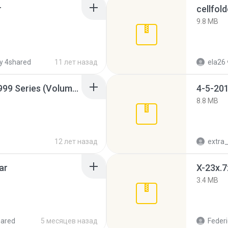
r
cellfold
9.8 MB
y 4shared
11 лет назад
ela26
Junior Miss Pageant 1999 Series (Volume I Part I NC 6).7z
4-5-201
8.8 MB
12 лет назад
ar
X-23x.7
3.4 MB
hared
5 месяцев назад
Federi