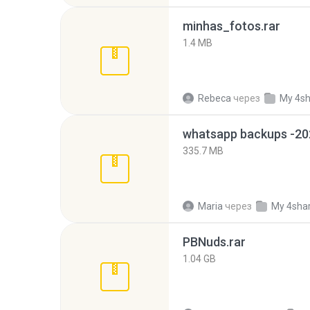
minhas_fotos.rar
1.4 MB
Rebeca
через
My 4s
335.7 MB
Maria
через
My 4sha
PBNuds.rar
1.04 GB