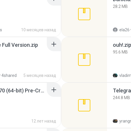
28.2 MB
s
10 месяцев назад
ela26
ull Version.zip
ouh!.zi
95.6 MB
 4shared
5 месяцев назад
vladim
Sony Vegas Pro 12.0.770 (64-bit) Pre-Cracked.zip
Telegra
244.8 MB
12 лет назад
yrang