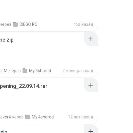
через
DIEGO PC
год назад
ne.zip
ir M.
через
My 4shared
2 месяца назад
pening_22.09.14.rar
lover4
через
My 4shared
12 лет назад
.zip