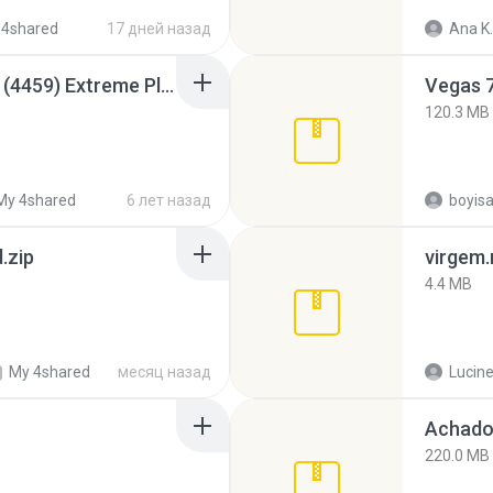
 4shared
17 дней назад
Ana K.
Intel HD Graphics 3000 (4459) Extreme Plus 2.0.zip
Vegas 7
120.3 MB
My 4shared
6 лет назад
.zip
virgem.
4.4 MB
My 4shared
месяц назад
Lucine
Achados
220.0 MB