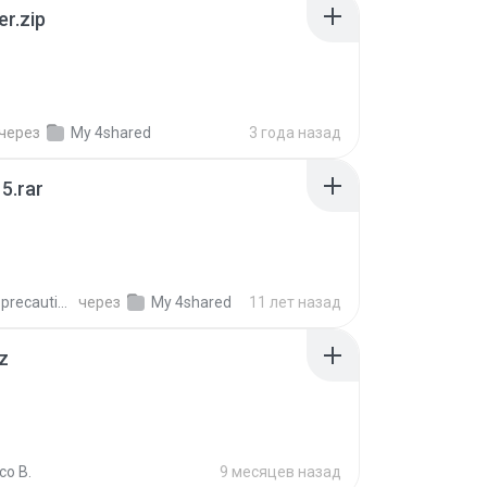
er.zip
через
My 4shared
3 года назад
5.rar
extra_precautions
через
My 4shared
11 лет назад
z
co B.
9 месяцев назад