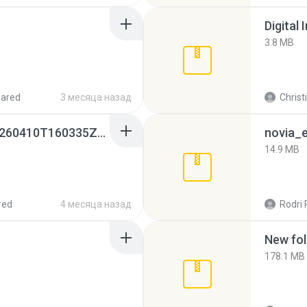
Digital 
3.8 MB
hared
3 месяца назад
Christ
whatsapp backups -20260410T160335Z-3-001.zip
novia_e
14.9 MB
red
4 месяца назад
Rodri 
New fol
178.1 MB