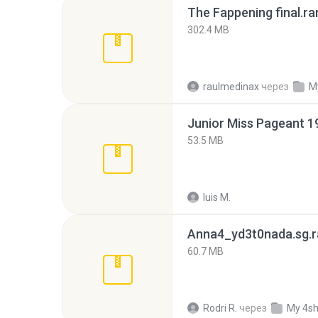
The Fappening final.ra
302.4 MB
raulmedinax
через
M
53.5 MB
luis M.
Anna4_yd3t0nada.sg.r
60.7 MB
Rodri R.
через
My 4s