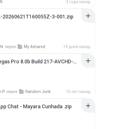
N.
3 года назад
t-20260621T160055Z-3-001.zip
N.
через
My 4shared
14 дней назад
Sony Vegas Pro 8.0b Build 217-AVCHD-MPG-AC3 FIXED.7z
 P.
через
Random Junk
16 лет назад
pp Chat - Mayara Cunhada .zip