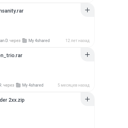
Insanity.rar
ian D.
через
My 4shared
12 лет назад
n_trio.rar
R.
через
My 4shared
5 месяцев назад
der 2xx.zip