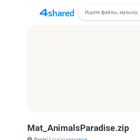
Mat_AnimalsParadise.zip
Paola
15 год(а) назад
ещё...