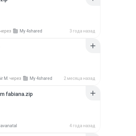
через
My 4shared
3 года назад
p
ir M.
через
My 4shared
2 месяца назад
m fabiana.zip
ravanatal
4 года назад