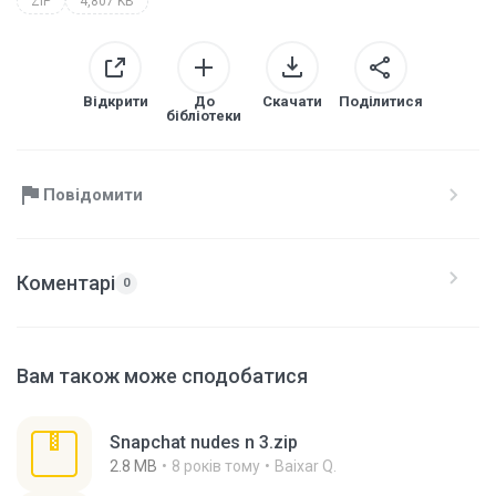
ZIP
4,807 KB
Відкрити
До
Скачати
Поділитися
бібліотеки
Повідомити
Коментарі
0
Вам також може сподобатися
Snapchat nudes n 3.zip
2.8 MB
8 років тому
Baixar Q.