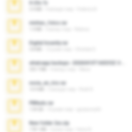
X-23x.7z
3.4 MB
9 місяців тому
Federico B.
minhas_fotos.rar
1.4 MB
3 місяці тому
Rebeca
Digital Insanity.rar
3.8 MB
12 років тому
Christian D.
whatsapp backups -20260410T160335Z-3-001.zip
335.7 MB
4 місяці тому
Maria
novia_en_trio.rar
14.9 MB
5 місяців тому
Rodri R.
PBNuds.rar
1.04 GB
10 років тому
gustavocs64
New folder 2xx.zip
178.1 MB
3 роки тому
henry N.