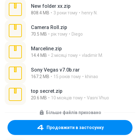
New folder xx.zip
808.4 MB
3 роки тому
henry N.
Camera Roll.zip
70.5 MB
рік тому
Diego
Marceline.zip
14.4 MB
2 місяці тому
vladimir M.
Sony Vegas v7.0b.rar
167.2 MB
15 років тому
khinao
top secret.zip
20.6 MB
10 місяців тому
Vasni Vhuo
Більше файлів приховано
Продовжити в застосунку