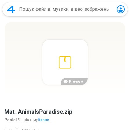
Preview
Mat_AnimalsParadise.zip
Paola
15 років тому
більше...