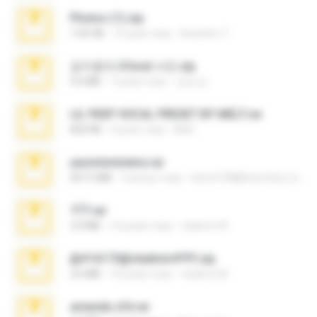
Photos (1).zip
1.60 GB
16 днів тому
Anacleto T.
김지윤의 iCloud 사진.zip
9.6 MB
7 років тому
성경 김.
LIL PEEP VOCAL PRESET BY MELT.rar
826 KB
4 роки тому
Melt ..
yasminmineira.rar
647.5 MB
2 місяці тому
letiro5708@fanchatu.com
777.rar
2.0 MB
10 років тому
vladimir M.
@#16173@vladimir#!!!!!!.zip
2.6 MB
10 років тому
vladimir M.
amanda sfd.rar