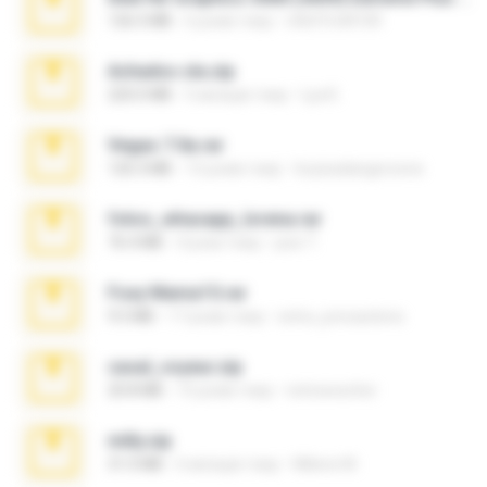
126.5 MB
6 років тому
nIGHTmAYOR
Achados sla.zip
220.0 MB
5 місяців тому
Lya K.
Vegas 7.0a.rar
120.3 MB
15 років тому
boyisadangerzone
fotos_whasapp_lorena.rar
76.4 MB
4 роки тому
jose T.
Foxy Mama15.rar
9.5 MB
17 років тому
extra_precautions
casal_voyeur.zip
20.8 MB
15 років тому
netowescher
milly.zip
31.0 MB
6 місяців тому
Milene M.