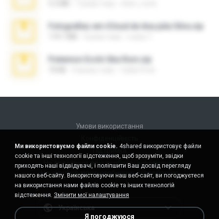
5.2 MB
7 років тому
elton_roots
Fotografias em iCloud de Ana julia Silva.zip
174.7 MB
3 роки тому
Luany T.
Pokemon Ecchi Gba Rom.zip
70 KB
4 місяці тому
Caleb Price
Умови використання
Конфіденційність
Ми використовуємо файли cookie.
4shared використовує файли
Підтримка
cookie та інші технології відстеження, щоб зрозуміти, звідки
Не продавати мою особисту інформацію
приходять наші відвідувачі, і поліпшити Ваш досвід перегляду
Не ділитися моєю особистою інформацією
нашого веб-сайту. Використовуючи наш веб-сайт, ви погоджуєтеся
на використання нами файлів cookie та інших технологій
відстеження.
Змінити мої налаштування
Українська
Я погоджуюся