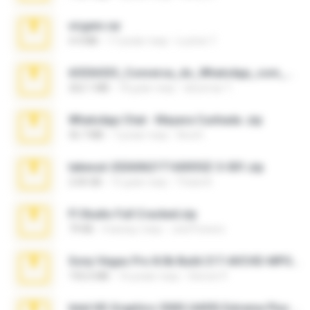
virgem.rar
4.4 MB
17 років тому
Lucinei 7.
65536533_Conversa_do_WhatsApp_com_Meu_Esposo.zip
262.1 MB
18 днів тому
desomar T.
WhatsApp Chat - Mayara Cunhada .zip
36.7 MB
7 років тому
Ana K.
takeout-20260621T160055Z-3-001.zip
2.00 GB
15 днів тому
Thata N.
Fl Studio Full Cracked.zip
79 KB
4 місяці тому
Joel Powers
Sony Vegas Pro 8.0b Build 217-AVCHD-MPG-AC3 FIXED.7z
192.6 MB
16 років тому
Steven P.
Intel HD Graphics 3000 (4459) Extreme Plus 2.0.zip