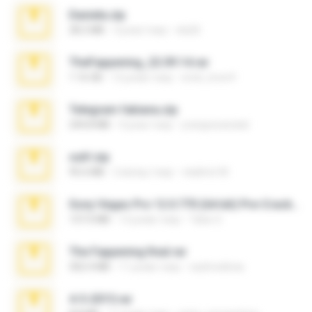
Daniela.zip
28.2 MB
3 роки тому
ela26
TheFappening_22.09.14.rar
1.16 GB
12 років тому
erick_lover4
Telegram fabiana.zip
244.8 MB
4 роки тому
yrangravanatal
ouh!.zip
95.6 MB
2 місяці тому
vladimir M.
Sony Vegas Pro 12.0.770 (64-bit) Pre-Cracked.zip
137.0 MB
12 років тому
Tales S.
The Fappening final.rar
302.4 MB
11 років тому
raulmedinax
4-5-2015.rar