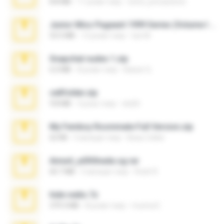
8.8 MB
11 років тому
extra_precautions
Junior Miss Pageant 1999 Series (Volume I Part I NC 6).7z
53.5 MB
12 років тому
luis M.
Snapchat nudes 1.zip
6.0 MB
8 років тому
Baixar Q.
cellfolder.zip
9.8 MB
3 роки тому
ela26
My Femboy Roommate Full Version.zip
62 KB
5 місяців тому
Beau Collier
Anna4_yd3t0nada.sg.rar
60.7 MB
5 місяців тому
Rodri R.
hide vedio.7z
379.3 MB
8 років тому
munna E.