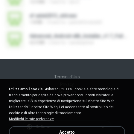
12.9 MB
7 anni fa
ebn E.
xf-adsk2013_x64.exe
1.8 MB
14 anni fa
patrickfernando0
Advanced_Android-x86_Installer_v1.7_Full.exe
62.0 MB
2 anni fa
sandeepitnal
Termini d'Uso
Privacy
Utilizziamo i cookie.
4shared utilizza i cookie e altre tecnologie di
Supporto
tracciamento per capire da dove provengono i nostri visitatori e
Non venda le mie informazioni personali
migliorare la Sua esperienza di navigazione sul nostro Sito Web.
Non condivida le mie informazioni personali
Utilizzando il nostro Sito Web, Lei acconsente al nostro uso dei
cookie e di altre tecnologie di tracciamento.
Modifichi le mie preferenze
Italiano
Accetto