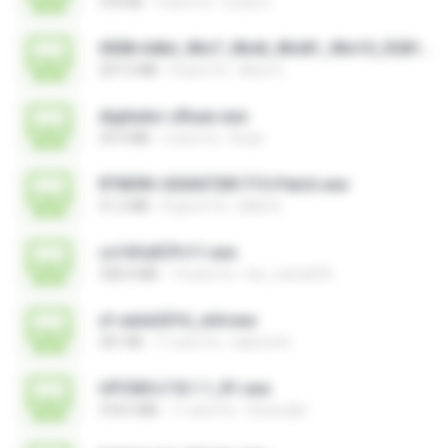
376 KB
9 anni fa
Losty G.
0008-64bit_Win7_Win8_Win81_Win10_R281.exe
207.5 MB
8 anni fa
Alice G.
digitador-zRuan.exe
29.9 MB
2 anni fa
Ruan
RT809H-202607281715-Patch.exe
51.2 MB
8 giorni fa
kkkk A.
cs16fullCPv11.exe
328.4 MB
14 anni fa
leo_vieira633
xf-adsk2016_x64.exe
301 KB
11 anni fa
sakornch
UPCMCv7.8.1.1_R1.exe
318.3 MB
11 anni fa
Choirudin