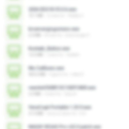
2026 EEG18 V5.0.6.exe
72.1 MB
2 mesi fa
Vitality C.
brservergisgomess.exe
2.5 MB
8 mesi fa
brservergis S.
Kontakt_Button.exe
12.5 MB
2 anni fa
tieskim
Mu Callliuws.exe
963.5 MB
4 giorni fa
mike D.
rewriteV300R13C10SPC800.exe
2.3 MB
4 anni fa
fany A.
VeraCrypt Portable 1.25.9.exe
21.0 MB
circa un anno fa
D D.
MAGIX VEGAS Pro v22.0 patch.exe