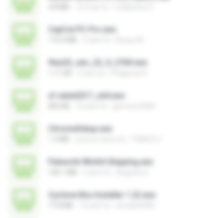
4.8 MB
12 mesi fa
Leiabunny13
CapCut PC Pro.exe
172.4 MB
2 anni fa
Bunyu M.
flexi22_win_22_0_3760.exe
1.11 GB
3 anni fa
Pitágoras R.
xf-adsk2017_x64.exe
835 KB
10 anni fa
germoro2000
ChromeSetup.exe
1.3 MB
circa un anno fa
THIAGO C.
Palworld-Win64-Shipping.exe
140.1 MB
3 anni fa
Augusto S.
Cyclone Box Installer 1.22.exe
77.8 MB
14 anni fa
arnoldo0945