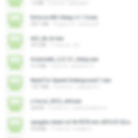
1.6 MB
2 anni fa
Raphael R.
Enforce-MU-Setup-v1.1.0.exe
599.1 MB
10 giorni fa
enforce M.
ds2_de_br.exe
34.5 MB
11 anni fa
DL I.
Scanmatik_2.21.21_Setup.exe
21.4 MB
2 anni fa
windows7.5
Need For Speed Underground 1.exe
178.7 MB
14 anni fa
wellington H.
x-force_2012_x64.exe
200 KB
14 anni fa
mohammad.a.m.k
vpngate-client-v4.18-9570-rtm-2015.07.26.exe
43.8 MB
11 anni fa
kodaka S.