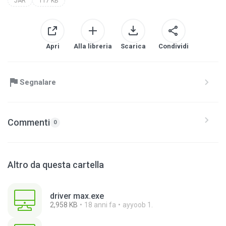
JAR
117 KB
Apri
Alla libreria
Scarica
Condividi
Segnalare
Commenti
0
Altro da questa cartella
driver max.exe
2,958 KB
18 anni fa
ayyoob 1.