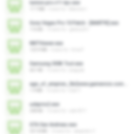
lumion.pro.v11-tpc.exe
17.7 MB
4 anni fa
Mamine I.
Sony Vegas Pro 10 Patch - [MART!K].exe
116 KB
15 anni fa
glebes251
NNTViewer.exe
123.9 MB
4 anni fa
Irma P.
Samsung 300K Tool.exe
661 KB
12 anni fa
jhappak
age_of_empires_3br[www.gamevicio.com.br].exe
1.9 MB
12 anni fa
Eder F.
usbprns2.exe
248 KB
12 anni fa
eak.4511
GTA San Andreas.exe
531.8 MB
14 anni fa
alejandro Y.