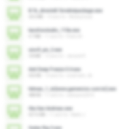
8.1b_directx8.1bredistpackage.exe
24.6 MB
13 anni fa
WesleyCezar
karafunstudio_110a.exe
4.7 MB
11 anni fa
Pedro M.
uiso9_pe_2.exe
3.8 MB
13 anni fa
Jaruwat R.
Anti Deep Freeze 0.4.exe
652 KB
14 anni fa
smpfrater_tik
hitman_1_br[www.gamevicio.com.br].exe
488 KB
11 anni fa
sidneysns2010
Gta San Andreas.exe
657.6 MB
11 anni fa
Naldo J.
Guitar Rig 5.exe