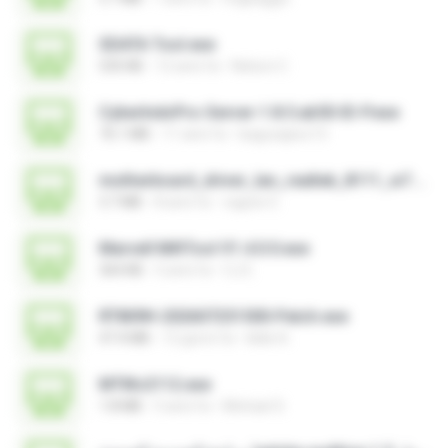
SDATA Tool.exe
535 KB
12 anni fa
Nelson C.
CyberIndoPro-Server-1.8.5.ab50-ID-P.exe
76.1 MB
11 anni fa
bagusajiwo13
motherboard_driver_lan_realtek_8111_w7.exe
3.7 MB
8 anni fa
vagner E.
Marvell MifiTool V1.4.0.0.exe
364 KB
5 anni fa
CJ E.
RT809H-202607251500-Patch.exe
47.4 MB
12 giorni fa
kkkk A.
MTIKv2112.exe
1.8 MB
5 anni fa
Michael S.