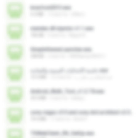
brasfoot2013.exe
6.3 MB
13 anni fa
Uillian L.
mendes dll injector v1.1.exe
706 KB
9 anni fa
Miguel R.
SimpleViewerLauncher.exe
308 KB
2 anni fa
HAIR&amp;FACE C.
حاسبة الإحداثيات السينية والصادية.exe
10.3 MB
12 mesi fa
عبد السلام بن على ب.
Android_Multi_Tool_v1.2.7.8.exe
39.3 MB
2 anni fa
balag L.
sony vegas v5 0 and sony dvd architect v2 0 + keygens.exe
70.4 MB
17 anni fa
Aniel P.
TSWebClient_EN_SetUp.exe