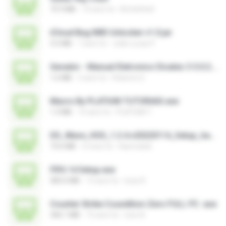
75.9 MB
14 anni fa
BrUnInHo0
iCloud Bug IMEI Unlocker v1.0.jar
3.5 MB
7 anni fa
João Lucas P.
Gerador - Manual Eletronico Dicatec 3.5.0.2.exe
1.6 MB
3 anni fa
Roberto D.
Macro By PLATIUM TUTORIAIS.exe
1.3 MB
10 anni fa
PLATIUM T.
DS_Wave_HOS_1.2.4.v20220114_Setup_hanmatek.exe
73.6 MB
4 mesi fa
Hanmatek
FIFA 14 Setup.exe
583.0 MB
13 anni fa
louis R.
Counter Strike Coundition Zero FULL PC .exe
346.1 MB
15 anni fa
ione A.