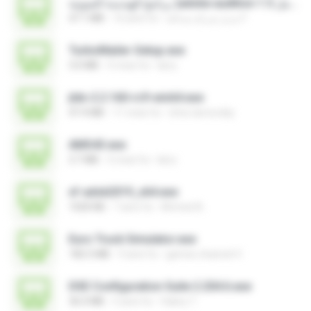
برنامج الهندسة الصوتية )adobe audition 1.5 كامل.exe
47.1 MB
16 anni fa
مديرُ شركةِ صداقة F.
TurboMailer-Setup.exe
3.0 MB
5 mesi fa
larry
jtdx-2.2.160-rc9-win64.exe
47.4 MB
11 mesi fa
chris.tarnovsky
AMS43.exe
3.7 MB
5 mesi fa
larry
xf-adsk2019_x64.exe
1020 KB
7 anni fa
Ahmed A.
Euro Truck Simulator.exe
182.5 MB
9 anni fa
games channel V.
DSE Configuration Suite 2.204.6.exe
36.0 MB
5 anni fa
Valery T.