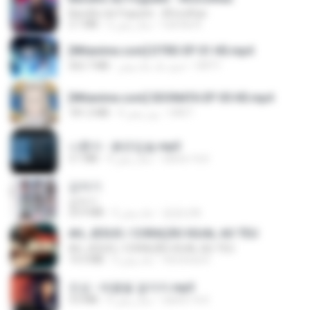
Barulho do Foguete - #Escolhas
2.1 MB
2 سال پیش
Camila A.
[Witanime.com] DTRD EP 01 HD.mp4
262.7 MB
حدود یک ماه پیش
DRTY
[Witanime.com] SDONATA EP 05 HD.mp4
181.2 MB
4 روز پیش
GRET
나훈아 - 붉은입술.mp3
3.1 MB
4 سال پیش
castor-trot
갑자기
갑자기
23.9 MB
2 ماه پیش
금금선화
AH, JESUS / CORAÇÃO IGUAL AO TEU
AH, JESUS / CORAÇÃO IGUAL AO TEU
14.3 MB
3 ماه پیش
Veronica D.
진성 - 태클을 걸지마.mp3
3.0 MB
4 سال پیش
castor-trot