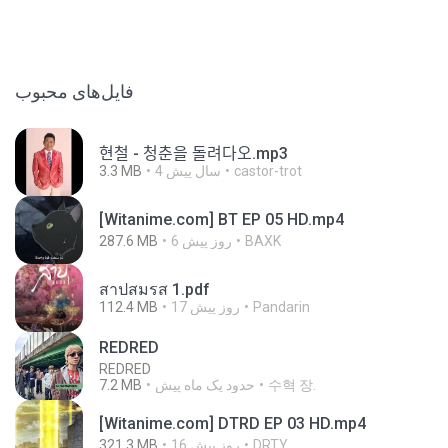
فایل‌های محبوب
현철 - 청춘을 돌려다오.mp3
3.3 MB
4 سال پیش
castor-trot
[Witanime.com] BT EP 05 HD.mp4
287.6 MB
6 روز پیش
BAXK
สาปสมรส 1.pdf
112.4 MB
17 روز پیش
Pandarin
REDRED
REDRED
7.2 MB
حدود یک ماه پیش
수혁 장.
[Witanime.com] DTRD EP 03 HD.mp4
321.3 MB
16 روز پیش
DRTY