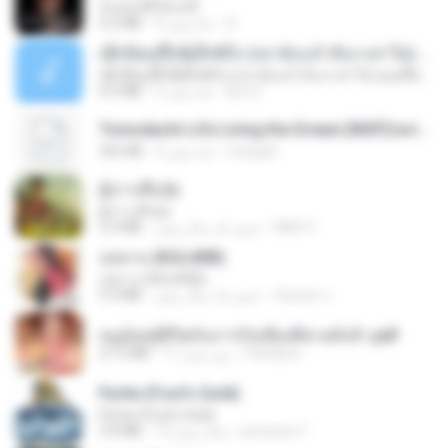
ฉันมันก็ดีได้แค่นี้
4.2 MB
9 ماه پیش
D
ເຊົາຮ້ອງເຖົ້າຊິເອົາທໍ່ໃດ (เซาฮ้องเถ้าสิเอาเท่าใด) ບຸນເກີດ ຫນູຫ່ວງ ft. ໂສພາ ຈຸນທະລາ
ເຊົາຮ້ອງເຖົ້າຊິເອົາທໍ່ໃດ (เซาฮ้องเถ้าสิเอาเท่าใด) ບຸນເກີດ ຫນູຫ່ວງ ft. ໂສພາ ຈຸນທະລາ
6.0 MB
2 ماه پیش
But G.
Tomodachi Life Living the Dream [NSP].torrent
252 KB
2 ماه پیش
margob
ผู้บ่าวเสื้อปุ๋ย
ผู้บ่าวเสื้อปุ๋ย
5.2 MB
حدود یک سال پیش
Mith 9.
กุหลาบ (KULARB)
กุหลาบ (KULARB)
5.9 MB
حدود یک سال پیش
Suwan J.
หนูน้อยสู้ชีวิตกับภารกิจเลี้ยงพี่ชายทั้งห้า.pdf
27.2 MB
17 روز پیش
Pandarin
Pyrite (Fool's Gold)
Pyrite (Fool's Gold)
3.4 MB
12 سال پیش
princess Y.