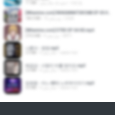
7.1 MB
حدود یک سال پیش
지빈 임.
[Witanime.com] RKNGMNNTSRCMB EP 05 HD.mp4
186.0 MB
15 روز پیش
LOLKI
[Witanime.com] DTRD EP 04 HD.mp4
279.0 MB
9 روز پیش
DRTY
나훈아 - 영영.mp3
3.5 MB
4 سال پیش
castor-trot
배금성 - 사랑이 비를 맞아요.mp3
3.5 MB
4 سال پیش
castor-trot
임영웅 - 어느 60대 노부부이야기.mp3
4.6 MB
4 سال پیش
castor-trot