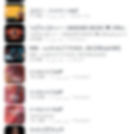
금잔디 - 오라버니.mp3
3.1 MB
4 سال پیش
castor-trot
ไม่มีใครรู้ตัวเรา– UNHEARD MUSIC 🖤| Official Lyric Video | เพลงสู้ชีวิต
ไม่มีใครรู้ตัวเรา– UNHEARD MUSIC 🖤| Official Lyric Video | เพลงสู้ชีวิต
4.8 MB
3 ماه پیش
Peeraya L.
KRK - เธอทิ้งฉันไว้ Ft.N/A , HK [Official MV]
KRK - เธอทิ้งฉันไว้ Ft.N/A , HK [Official MV]
4.6 MB
8 ماه پیش
นวมินทร์
สาปสมรส 2.pdf
78.3 MB
17 روز پیش
Pandarin
สาปสมรส 3.pdf
73.4 MB
17 روز پیش
Pandarin
สาปสมรส 4.pdf
CamScanner
73.1 MB
17 روز پیش
Pandarin
ฉันมันก็ดีได้แค่นี้