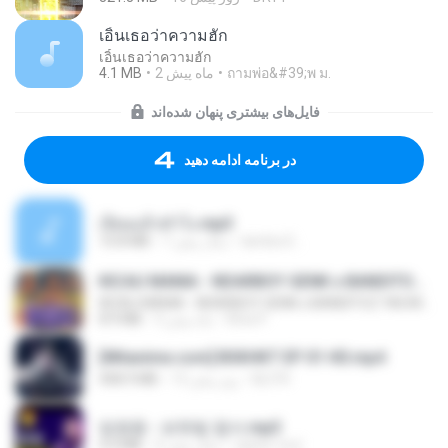
เอิ้นเธอว่าความฮัก
เอิ้นเธอว่าความฮัก
4.1 MB
2 ماه پیش
ถามพ่อ&#39;พ ม.
فایل‌های بیشتری پنهان شده‌اند
در برنامه ادامه دهید
เงี่ยนแล้วทำไง.mp3
10.8 MB
7 سال پیش
lambcr2 ..
KICAU MANIA - NDARBOY GENK x BANDITOZ YAOW 86 (OFFICIAL LYRIC VIDEO) GAS POL NDANGAK
KICAU MANIA - NDARBOY GENK x BANDITOZ YAOW 86 (OFFICIAL LYRIC VIDEO) GAS POL NDANGAK
8.9 MB
3 ماه پیش
Rina P.
[Witanime.com] BSKHKT EP 01 HD.mp4
408.9 MB
13 روز پیش
BLITR
임영웅 - 보랏빛 엽서.mp3
4.4 MB
4 سال پیش
castor-trot