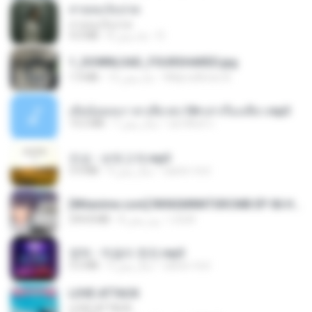
สายลมเจ็บปวด
สายลมเจ็บปวด
4.0 MB
8 ماه پیش
D
1_DOWNLOAD_FOURSHARED.jpg
1.9 MB
12 ماه پیش
Wtlprodthree A.
เมียน้อยเหงา พาเสียวค่ะ18+เล่าเรื่องเสียว.mp3
14.2 MB
7 سال پیش
อมรพันธ์ จ.
진성 - 보릿고개.mp3
3.4 MB
4 سال پیش
castor-trot
[Witanime.com] RKNGMNNTSRCMB EP 06 HD.mp4
294.8 MB
8 روز پیش
LOLKI
영탁 - 막걸리 한잔.mp3
3.2 MB
3 سال پیش
castor-trot
LOVE ATTACK
LOVE ATTACK