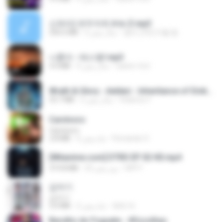
신유리) 유두자위 A to Z.mp3
256.6 MB
2 سال پیش
좀비고4인커플 좀.
나훈아 - 테스형!.mp3
4.4 MB
4 سال پیش
castor-trot
Wrath & Glory - Aeldari - Inheritance of Embers.pdf
53.7 MB
2 سال پیش
federico f
Carnívoro
Carnívoro
2.8 MB
6 ماه پیش
Fernando O.
[Witanime.com] DTRD EP 02 HD.mp4
319.8 MB
23 روز پیش
DRTY
갑자기
갑자기
3.0 MB
2 ماه پیش
복희 박.
Barulho do Foguete - #Escolhas