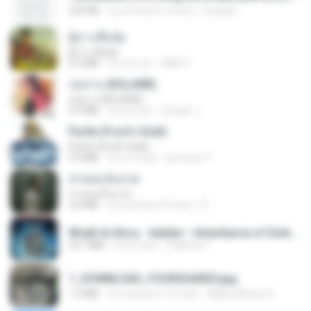
252 KB
il y a environ 2 mois
margob
ผู้บ่าวเสื้อปุ๋ย
ผู้บ่าวเสื้อปุ๋ย
5.2 MB
il y a un an
Mith 9.
กุหลาบ (KULARB)
กุหลาบ (KULARB)
5.9 MB
il y a un an
Suwan J.
Pyrite (Fool's Gold)
Pyrite (Fool's Gold)
3.4 MB
il y a 12 ans
princess Y.
สายลมเจ็บปวด
สายลมเจ็บปวด
4.0 MB
il y a environ 8 mois
D
Wrath & Glory - Aeldari - Inheritance of Embers.pdf
53.7 MB
il y a 2 ans
federico f
1_DOWNLOAD_FOURSHARED.jpg
1.9 MB
il y a environ 12 mois
Wtlprodthree A.