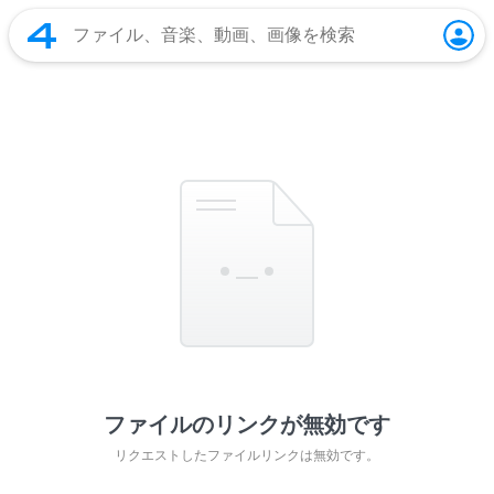
ファイルのリンクが無効です
リクエストしたファイルリンクは無効です。