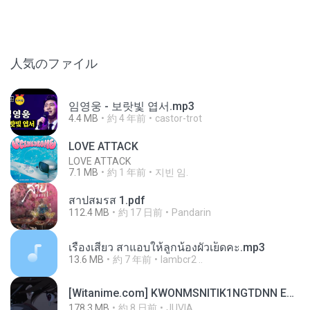
人気のファイル
임영웅 - 보랏빛 엽서.mp3
4.4 MB
約 4 年前
castor-trot
LOVE ATTACK
LOVE ATTACK
7.1 MB
約 1 年前
지빈 임.
สาปสมรส 1.pdf
112.4 MB
約 17 日前
Pandarin
เรื่องเสียว สาแอบให้ลูกน้องผัวเย็ดคะ.mp3
13.6 MB
約 7 年前
lambcr2 ..
[Witanime.com] KWONMSNITIK1NGTDNN EP 05 HD.mp4
178.3 MB
約 8 日前
JUVIA