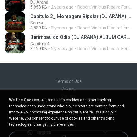
DJ Arana
5,953 KB
2 years ago
Robert Vinícius Ribeiro Ferreira
Capitulo 3_ Montagem Bipolar (DJ ARANA) ALBÚM CARREIRA SOLO
Souza
4,839 KB
2 years ago
Robert Vinícius Ribeiro Ferreira
Berimbau do Odio (DJ ARANA) ALBÚM CARREIRA SOLO
Capitulo 4
3,129 KB
2 years ago
Robert Vinícius Ribeiro Ferreira
Terms of Use
Privacy
Support
We Use Cookies.
4shared uses cookies and other tracking
Do not sell my personal information
technologies to understand where our visitors are coming from and
Do not share my personal information
improve your browsing experience on our Website. By using our
Website, you consent to our use of cookies and other tracking
technologies.
Change my preferences
English