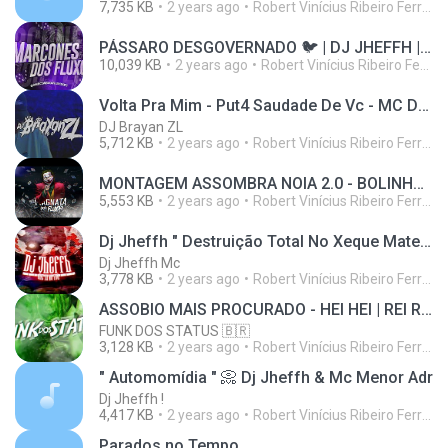
7,735 KB
2 years ago
Robert Vinícius Ribeiro Ferreira
PÁSSARO DESGOVERNADO 🐦 | DJ JHEFFH | álbum . muita mídia
10,039 KB
2 years ago
Robert Vinícius Ribeiro Ferreira
Volta Pra Mim - Put4 Saudade De Vc - MC Duartt (DJ Brayan ZL) Official Audio
DJ Brayan ZL
5,712 KB
2 years ago
Robert Vinícius Ribeiro Ferreira
MONTAGEM ASSOMBRA NOIA 2.0 - BOLINHA DE GOLFF ( DJ WS 011 & DJ GS7 ) MAGNATA DOS FLUXOS OFC
5,553 KB
2 years ago
Robert Vinícius Ribeiro Ferreira
Dj Jheffh " Destruição Total No Xeque Mate ☣️"
Dj Jheffh Mc
3,778 KB
2 years ago
Robert Vinícius Ribeiro Ferreira
ASSOBIO MAIS PROCURADO - HEI HEI | REI REI - ESSA MINA QUE FUD3 《DJ JHEFFH》GOSTA DE FUD3 EMPÉ
FUNK DOS STATUS 🇧🇷
3,128 KB
2 years ago
Robert Vinícius Ribeiro Ferreira
" Automomídia " 📀 Dj Jheffh & Mc Menor Adr
Dj Jheffh !
4,417 KB
2 years ago
Robert Vinícius Ribeiro Ferreira
Parados no Tempo