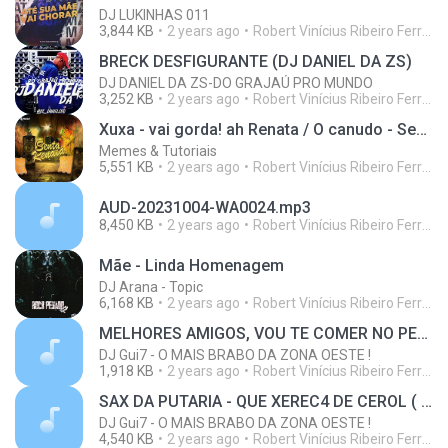
DJ LUKINHAS 011
3,844 KB
2 years ago
Robert Vinícius Ribeiro Ferreira
BRECK DESFIGURANTE (DJ DANIEL DA ZS)
DJ DANIEL DA ZS-DO GRAJAÚ PRO MUNDO
3,252 KB
2 years ago
Robert Vinícius Ribeiro Ferreira
Xuxa - vai gorda! ah Renata / O canudo - Senta lá Cláudia
Memes & Tutoriais
5,551 KB
2 years ago
Robert Vinícius Ribeiro Ferreira
AUD-20231004-WA0024.mp3
8,450 KB
2 years ago
Robert Vinícius Ribeiro Ferreira
Mãe - Linda Homenagem
DJ Arana - Topic
6,168 KB
2 years ago
Robert Vinícius Ribeiro Ferreira
MELHORES AMIGOS, VOU TE COMER NO PELO - DJ Gui7 ( MCs Yuri Redicopa, Menor MT )
DJ Gui7 - O MAIS BRABO DA ZONA OESTE !
1,918 KB
2 years ago
Robert Vinícius Ribeiro Ferreira
SAX DA PUTARIA - QUE XEREC4 DE CEROL ( DJ Gui7 )
DJ Gui7 - O MAIS BRABO DA ZONA OESTE !
4,540 KB
2 years ago
Robert Vinícius Ribeiro Ferreira