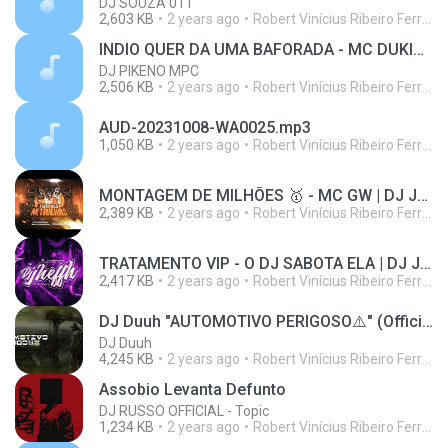
DJ SOUZA 011
2,603 KB
2 years ago
Robert Vinícius Ribeiro Ferreira
INDIO QUER DA UMA BAFORADA - MC DUKINHO (DJ PIKENO MPC)
DJ PIKENO MPC
2,506 KB
2 years ago
Robert Vinícius Ribeiro Ferreira
AUD-20231008-WA0025.mp3
1,050 KB
2 years ago
Robert Vinícius Ribeiro Ferreira
MONTAGEM DE MILHÕES 🥇 - MC GW | DJ JHEFFH
2,389 KB
2 years ago
Robert Vinícius Ribeiro Ferreira
TRATAMENTO VIP - O DJ SABOTA ELA | DJ JHEFFH
2,417 KB
2 years ago
Robert Vinícius Ribeiro Ferreira
DJ Duuh "AUTOMOTIVO PERIGOSO⚠️" (Official Audio) 2021
DJ Duuh
4,245 KB
2 years ago
Robert Vinícius Ribeiro Ferreira
Assobio Levanta Defunto
DJ RUSSO OFFICIAL - Topic
1,234 KB
2 years ago
Robert Vinícius Ribeiro Ferreira