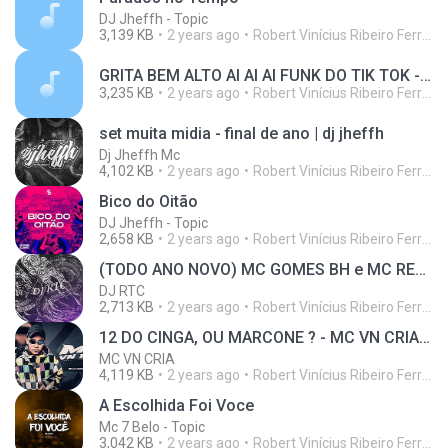
DJ Jheffh - Topic
3,139 KB
2 years ago
Robert Vinícius Ribeiro Ferreira
GRITA BEM ALTO AI AI AI FUNK DO TIK TOK - MC GW -MONTAGEM DE MILHÕES(DJ JEFFH)
3,235 KB
2 years ago
Robert Vinícius Ribeiro Ferreira
set muita midia - final de ano | dj jheffh
Dj Jheffh Mc
4,102 KB
2 years ago
Robert Vinícius Ribeiro Ferreira
Bico do Oitão
DJ Jheffh - Topic
2,658 KB
2 years ago
Robert Vinícius Ribeiro Ferreira
(TODO ANO NOVO) MC GOMES BH e MC RELL KAMASTURA
DJ RTC
2,713 KB
2 years ago
Robert Vinícius Ribeiro Ferreira
12 DO CINGA, OU MARCONE ? - MC VN CRIA ( DJ LUKINHAS 011 )
MC VN CRIA
4,119 KB
2 years ago
Robert Vinícius Ribeiro Ferreira
A Escolhida Foi Voce
Mc 7 Belo - Topic
3,042 KB
2 years ago
Robert Vinícius Ribeiro Ferreira