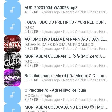
AUD-20231004-WA0028.mp3
4,992 KB
2 years ago
Robert Vinícius Ribeiro Ferreira
TOMA TUDO DO PRETINHO - YURI REDICOPA, MC ARCANJO & SILVA MC (DJ SZ)
DJ SZ
2,159 KB
2 years ago
Robert Vinícius Ribeiro Ferreira
AUTOMOTIVO DEIXA EM NARNIA-DJ DANIEL DA ZS 😵‍💫
DJ DANIEL DA ZS-DO GRAJAÚ PRO MUNDO
2,897 KB
2 years ago
Robert Vinícius Ribeiro Ferreira
MONTAGEM QUEBRANTE 🤕😪 (MC Zero K DJ Gledd)
DJ Gledd
3,937 KB
2 years ago
Robert Vinícius Ribeiro Ferreira
Beat iluminado - Mc rd ( DJ Menor 7, DJ Lucas Lopes zo e DJ João ds )
5,658 KB
2 years ago
Robert Vinícius Ribeiro Ferreira
O Pipoqueiro - Agressivo Reliquia
MC Colibri - Topic
3,248 KB
2 years ago
Robert Vinícius Ribeiro Ferreira
MONTAGEM COLOCADA NO BCTAO 😈 | MC 7 BELO & DJ SOUZA 011 |