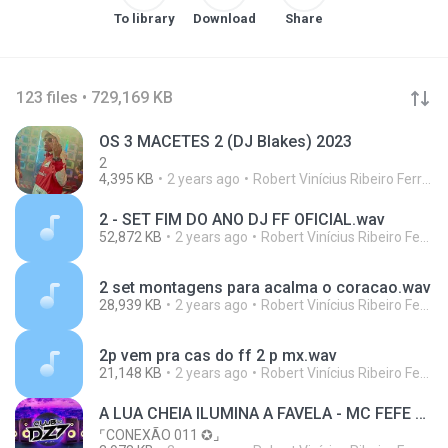
To library
Download
Share
123 files • 729,169 KB
OS 3 MACETES 2 (DJ Blakes) 2023
2
4,395 KB
2 years ago
Robert Vinícius Ribeiro Ferreira
2 - SET FIM DO ANO DJ FF OFICIAL.wav
52,872 KB
2 years ago
Robert Vinícius Ribeiro Ferreira
2 set montagens para acalma o coracao.wav
28,939 KB
2 years ago
Robert Vinícius Ribeiro Ferreira
2p vem pra cas do ff 2 p mx.wav
21,148 KB
2 years ago
Robert Vinícius Ribeiro Ferreira
A LUA CHEIA ILUMINA A FAVELA - MC FEFE ORIGINAL ( CONEXÃO 011 ) DJ NOG. DJ GH7 & DJ LOBÃO ZL
⌜CONEXÃO 011 ✪⌟