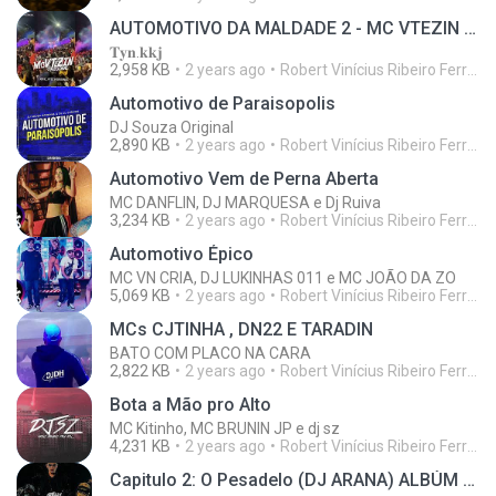
AUTOMOTIVO DA MALDADE 2 - MC VTEZIN ORIGINAL _ EVELL (DJ MENO POKOYO)
𝐓𝐲𝐧.𝐤𝐤𝐣
2,958 KB
2 years ago
Robert Vinícius Ribeiro Ferreira
Automotivo de Paraisopolis
DJ Souza Original
2,890 KB
2 years ago
Robert Vinícius Ribeiro Ferreira
Automotivo Vem de Perna Aberta
MC DANFLIN, DJ MARQUESA e Dj Ruiva
3,234 KB
2 years ago
Robert Vinícius Ribeiro Ferreira
Automotivo Épico
MC VN CRIA, DJ LUKINHAS 011 e MC JOÃO DA ZO
5,069 KB
2 years ago
Robert Vinícius Ribeiro Ferreira
MCs CJTINHA , DN22 E TARADIN
BATO COM PLACO NA CARA
2,822 KB
2 years ago
Robert Vinícius Ribeiro Ferreira
Bota a Mão pro Alto
MC Kitinho, MC BRUNIN JP e dj sz
4,231 KB
2 years ago
Robert Vinícius Ribeiro Ferreira
Capitulo 2: O Pesadelo (DJ ARANA) ALBÚM CARREIRA SOLO