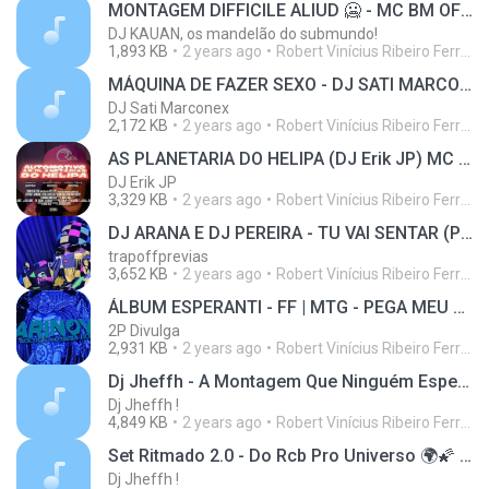
MONTAGEM DIFFICILE ALIUD 🥶 - MC BM OFICIAL (DJ JEAN 011 & DJ KAUAN)
DJ KAUAN, os mandelão do submundo!
1,893 KB
2 years ago
Robert Vinícius Ribeiro Ferreira
MÁQUINA DE FAZER SEXO - DJ SATI MARCONEX - MENOR MECTREFF
DJ Sati Marconex
2,172 KB
2 years ago
Robert Vinícius Ribeiro Ferreira
AS PLANETARIA DO HELIPA (DJ Erik JP) MC Bellatriz (Official Video)
DJ Erik JP
3,329 KB
2 years ago
Robert Vinícius Ribeiro Ferreira
DJ ARANA E DJ PEREIRA - TU VAI SENTAR (PREVIA)
trapoffprevias
3,652 KB
2 years ago
Robert Vinícius Ribeiro Ferreira
ÁLBUM ESPERANTI - FF | MTG - PEGA MEU GAROTO (DJ MARINOVIC) Mc Mn, Mc Pikachu e Mc Marcelly
2P Divulga
2,931 KB
2 years ago
Robert Vinícius Ribeiro Ferreira
Dj Jheffh - A Montagem Que Ninguém Esperava ! ( Mc Menor Adr )
Dj Jheffh !
4,849 KB
2 years ago
Robert Vinícius Ribeiro Ferreira
Set Ritmado 2.0 - Do Rcb Pro Universo 🌍🌠 ( Dj Jheffh & Dj Rd Da Dz7)
Dj Jheffh !