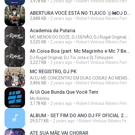
3,978 KB
2 years ago
Robert Vinícius Ribeiro Ferreira
ABERTURA VOCÊ ESTÁ NO TIJUCO 🥇🚂DJ DRACK&DJ GAGO ZN
2,888 KB
2 years ago
Robert Vinícius Ribeiro Ferreira
Academia da Putaria
MC MENOR DO DOZE, DJ DEIVÃO, DJ Rugal Original, MC Fahah, Mc Dobella
3,525 KB
2 years ago
Robert Vinícius Ribeiro Ferreira
Ah Coisa Boa (part. Mc Magrinho e Mc 7 Belo)
DJ Rugal Original, DJ Tio Jota e Dj Tchouzen
3,227 KB
2 years ago
Robert Vinícius Ribeiro Ferreira
MC REGISTRO, DJ PK
AI EU ME CONCENTRO EM DUAS COISAS AO MEMSO TEMPO, TU SABE AMO SEUS PEITOS
3,866 KB
2 years ago
Robert Vinícius Ribeiro Ferreira
Ai Ui Que Bunda Que Você Tem
Mc Kitinho
3,178 KB
2 years ago
Robert Vinícius Ribeiro Ferreira
ALBUM - SET FIM DO ANO DJ FF OFICIAL 2.wav
29,577 KB
2 years ago
Robert Vinícius Ribeiro Ferreira
ATE SUA MÃE VAI CHORAR