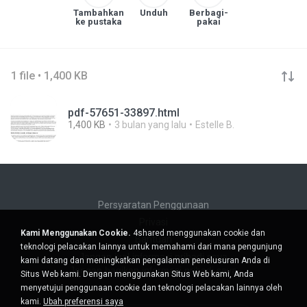
Tambahkan
Unduh
Berbagi-
ke pustaka
pakai
1 file • 1,400 KB
pdf-57651-33897.html
1,400 KB
3 bulan yang lalu
Estelle B.
Persyaratan Penggunaan
Privasi
Kami Menggunakan Cookie.
4shared menggunakan cookie dan
Bantuan
teknologi pelacakan lainnya untuk memahami dari mana pengunjung
Jangan jual informasi pribadi saya
kami datang dan meningkatkan pengalaman penelusuran Anda di
Jangan bagikan informasi pribadi saya
Situs Web kami. Dengan menggunakan Situs Web kami, Anda
menyetujui penggunaan cookie dan teknologi pelacakan lainnya oleh
kami.
Ubah preferensi saya