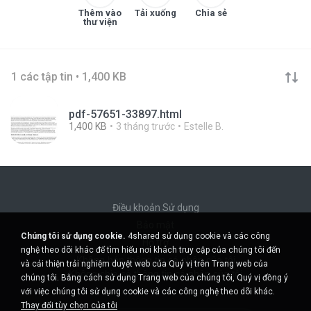
Thêm vào
Tải xuống
Chia sẻ
thư viện
1 các tập tin • 1,400 KB
pdf-57651-33897.html
1,400 KB
3 tháng trước
Estelle B.
Điều khoản Sử dụng
Bảo mật
Chúng tôi sử dụng cookie.
4shared sử dụng cookie và các công
Hỗ trợ
nghệ theo dõi khác để tìm hiểu nơi khách truy cập của chúng tôi đến
Không bán thông tin cá nhân của tôi
và cải thiện trải nghiệm duyệt web của Quý vị trên Trang web của
Không chia sẻ thông tin cá nhân của tôi
chúng tôi. Bằng cách sử dụng Trang web của chúng tôi, Quý vị đồng ý
với việc chúng tôi sử dụng cookie và các công nghệ theo dõi khác.
Thay đổi tùy chọn của tôi