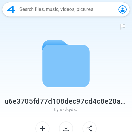
u6e3705fd77d108dec97cd4c8e20a923a
by
นงค์นุช น.