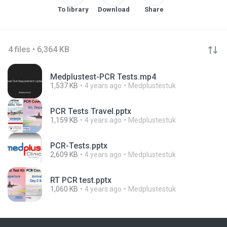
To library
Download
Share
4 files • 6,364 KB
Medplustest-PCR Tests.mp4
1,537 KB
4 years ago
Medplustestuk
PCR Tests Travel.pptx
1,159 KB
4 years ago
Medplustestuk
PCR-Tests.pptx
2,609 KB
4 years ago
Medplustestuk
RT PCR test.pptx
1,060 KB
4 years ago
Medplustestuk