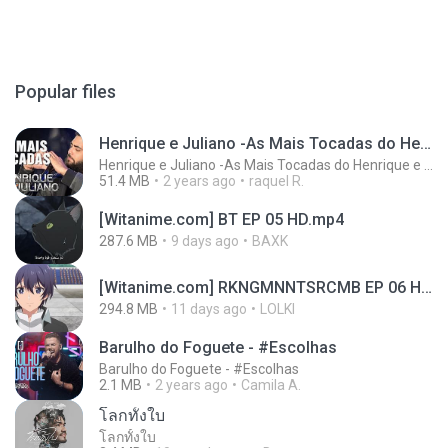
Popular files
Henrique e Juliano -As Mais Tocadas do Henrique e Juliano 2021 -Top Sertanejo 2021,Cd Completo 2021
Henrique e Juliano -As Mais Tocadas do Henrique e Juliano 2021 -Top Sertanejo 2021,Cd Completo 2021
51.4 MB
2 years ago
raquel R.
[Witanime.com] BT EP 05 HD.mp4
287.6 MB
9 days ago
BAXK
[Witanime.com] RKNGMNNTSRCMB EP 06 HD.mp4
294.8 MB
11 days ago
LOLKI
Barulho do Foguete - #Escolhas
Barulho do Foguete - #Escolhas
2.1 MB
2 years ago
Camila A.
โลกทั้งใบ
โลกทั้งใบ