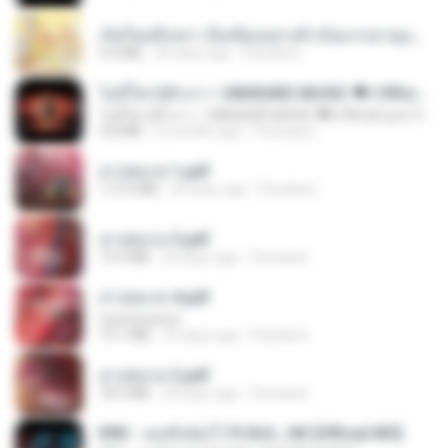
เกิดใหม่อีกครา อี๋เหนียงอย่างข้าเป็นภรรยาขุนนาง 1_ST.pdf
4.9 MB
20 days ago
Pandarin
ไม่มีใครรู้ตัวเรา– UNHEARD MUSIC 🖤| Official Lyric Video | เพลงสู้ชีวิต
ไม่มีใครรู้ตัวเรา– UNHEARD MUSIC 🖤| Official Lyric Video | เพลงสู้ชีวิต
4.8 MB
3 months ago
Peeraya L.
สาปสมรส 1.pdf
112.4 MB
20 days ago
Pandarin
สาปสมรส 3.pdf
73.4 MB
20 days ago
Pandarin
สาปสมรส 4.pdf
CamScanner
73.1 MB
20 days ago
Pandarin
สาปสมรส 2.pdf
78.3 MB
20 days ago
Pandarin
KRK - เธอทิ้งฉันไว้ Ft.N/A , HK [Official MV]