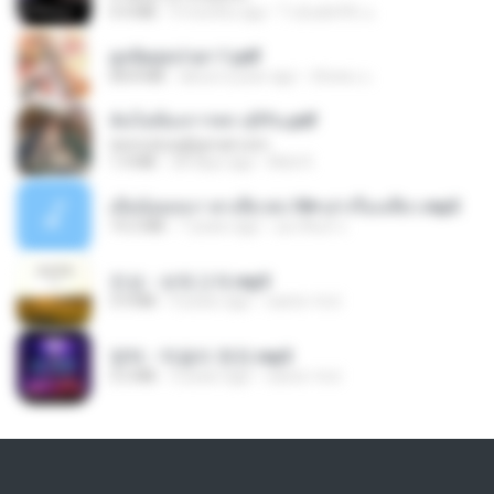
4.4 MB
9 months ago
ไวลุ้น&#39; อ.
ฮูหยิuสุดป่วuฯ 1.pdf
68.8 MB
about a year ago
ณิชพน แ.
ฉันไม่ต้องการพร สุจิรัน.pdf
tanmobza@gmail.com
1.4 MB
28 days ago
Mob K.
เมียน้อยเหงา พาเสียวค่ะ18+เล่าเรื่องเสียว.mp3
14.2 MB
7 years ago
อมรพันธ์ จ.
진성 - 보릿고개.mp3
3.4 MB
4 years ago
castor-trot
영탁 - 막걸리 한잔.mp3
3.2 MB
3 years ago
castor-trot