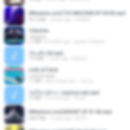
[Witanime.com] TSTJWGCDMS EP 04 HD.mp4
567.0 MB
18 days ago
DOMISR
Tubarões
Tubarões
2.7 MB
6 months ago
aandre.rodrigues
เรื่องเสียว92.mp3
19.2 MB
7 years ago
lambcr2 ..
LOVE ATTACK
LOVE ATTACK
7.1 MB
about a year ago
지빈 임.
ไม่มีใครรู้ตัวเรา (mp3cut.net).mp3
4.2 MB
3 months ago
Kratae
[Witanime.com] BSKHKT EP 01 HD.mp4
408.9 MB
16 days ago
BLITR