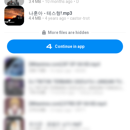
3.4 MB
10 months ago
D
나훈아 - 테스형!.mp3
4.4 MB
4 years ago
castor-trot
More files are hidden
Continue in app
[Witanime.com] BT EP 04 HD.mp4
248.7 MB
16 days ago
BAXK
DJ TIKTOK TERBARU 2025🎵DJ JANGAN TUNGGU LAMA LAMA NANTI LAMA LAMA 🎵DJ SEDIA AKU SEBELUM HUJAN
DJ TIKTOK TERBARU 2025🎵DJ JANGAN TUNGGU LAMA LAMA NANTI LAMA LAMA 🎵DJ SEDIA AKU SEBELUM HUJAN
199.4 MB
7 months ago
Yahya Lahiya
[Witanime.com] DTRD EP 04 HD.mp4
279.0 MB
12 days ago
DRTY
최석준 - 꽃을든 남자.mp3
2.2 MB
4 years ago
castor-trot