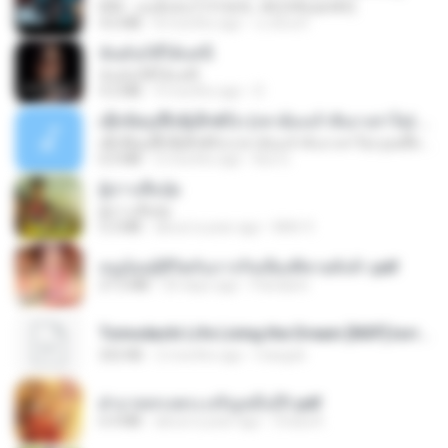
KRK - เธอทิ้งฉันไว้ Ft.N/A , HK [Official MV]
4.6 MB
8 months ago
นวมินทร์
ฉันมันก็ดีได้แค่นี้
ฉันมันก็ดีได้แค่นี้
4.2 MB
9 months ago
D
ເຊົາຮ້ອງເຖົ້າຊິເອົາທໍ່ໃດ (เซาฮ้องเถ้าสิเอาเท่าใด) ບຸນເກີດ ຫນູຫ່ວງ ft. ໂສພາ ຈຸນທະລາ
ເຊົາຮ້ອງເຖົ້າຊິເອົາທໍ່ໃດ (เซาฮ้องเถ้าสิเอาเท่าใด) ບຸນເກີດ ຫນູຫ່ວງ ft. ໂສພາ ຈຸນທະລາ
6.0 MB
2 months ago
But G.
ผู้บ่าวเสื้อปุ๋ย
ผู้บ่าวเสื้อปุ๋ย
5.2 MB
about a year ago
Mith 9.
หนูน้อยสู้ชีวิตกับภารกิจเลี้ยงพี่ชายทั้งห้า.pdf
27.2 MB
20 days ago
Pandarin
Tomodachi Life Living the Dream [NSP].torrent
252 KB
2 months ago
margob
ฝ่าบาททรงพระเจริญหมื่นปี1.pdf
6.4 MB
about a year ago
Orasa K.