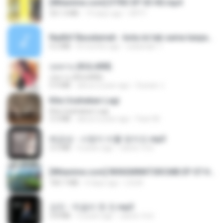
[Witanime.com] DTRD EP 03 HD.mp4
321.3 MB
19 days ago
DRTY
Nadhif Basalamah - kota ini tak sama tanpamu (Official Lyric Video).mp3
4.2 MB
8 months ago
sukandar T.
กุหลาบ (KULARB)
กุหลาบ (KULARB)
5.9 MB
about a year ago
Suwan J.
Kita Usahakan Lagi
Kita Usahakan Lagi
3.3 MB
about a year ago
Fazri M.
배금성 - 사랑이 비를 맞아요.mp3
3.5 MB
4 years ago
castor-trot
[Witanime.com] RKNGMNNTSRCMB EP 07 HD.mp4
183.7 MB
4 days ago
LOLKI
강진 - 막걸리 한 잔.mp3
3.8 MB
4 years ago
castor-trot