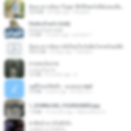
ย้อนเวลากลับมาในยุค 70 ชีวิตครั้งนี้ฉันขอเลือกเอง จบ.pdf
32.8 MB
20 days ago
Pandarin
Pyrite (Fool's Gold)
Pyrite (Fool's Gold)
3.4 MB
12 years ago
princess Y.
ย้อนเวลากลับมาเกิดใหม่ในวันสิ้นโลกพร้อมมิติส่วนตัว 1-443 [จบ] - 揍趴长颈鹿.pdf
499.6 MB
20 days ago
Pandarin
สายลมเจ็บปวด
สายลมเจ็บปวด
4.0 MB
8 months ago
D
อยู่ที่ไหนก็คิดถึง - เมนทอล.mp3
4.2 MB
2 years ago
มันไม้สาย ม.
1_DOWNLOAD_FOURSHARED.jpg
1.9 MB
12 months ago
Wtlprodthree A.
ชาติหน้าอาจไม่มีจริง
ชาติหน้าอาจไม่มีจริง