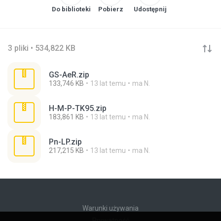
Do biblioteki
Pobierz
Udostępnij
3 pliki • 534,822 KB
GS-AeR.zip
133,746 KB
13 lat temu
ma N.
H-M-P-TK95.zip
183,861 KB
13 lat temu
ma N.
Pn-LP.zip
217,215 KB
13 lat temu
ma N.
Warunki używania
Prywatność