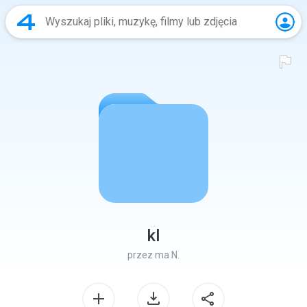
kl
przez
ma N.