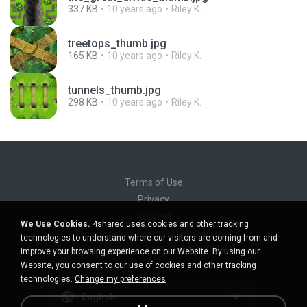
337 KB
10 years ago
Riley K.
treetops_thumb.jpg
165 KB
10 years ago
Riley K.
tunnels_thumb.jpg
298 KB
10 years ago
Riley K.
Terms of Use
Privacy
Support
We Use Cookies.
4shared uses cookies and other tracking
Do not sell my personal information
technologies to understand where our visitors are coming from and
Do not share my personal information
improve your browsing experience on our Website. By using our
Website, you consent to our use of cookies and other tracking
technologies.
Change my preferences
English