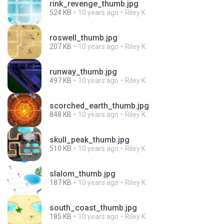
rink_revenge_thumb.jpg
524 KB
10 years ago
Riley K.
roswell_thumb.jpg
207 KB
10 years ago
Riley K.
runway_thumb.jpg
497 KB
10 years ago
Riley K.
scorched_earth_thumb.jpg
848 KB
10 years ago
Riley K.
skull_peak_thumb.jpg
510 KB
10 years ago
Riley K.
slalom_thumb.jpg
187 KB
10 years ago
Riley K.
south_coast_thumb.jpg
185 KB
10 years ago
Riley K.