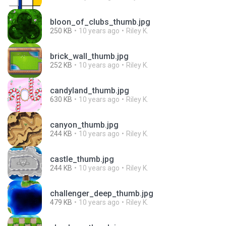
bloon_of_clubs_thumb.jpg
250 KB
10 years ago
Riley K.
brick_wall_thumb.jpg
252 KB
10 years ago
Riley K.
candyland_thumb.jpg
630 KB
10 years ago
Riley K.
canyon_thumb.jpg
244 KB
10 years ago
Riley K.
castle_thumb.jpg
244 KB
10 years ago
Riley K.
challenger_deep_thumb.jpg
479 KB
10 years ago
Riley K.