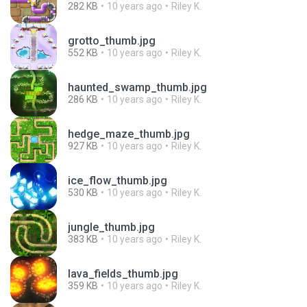
282 KB
10 years ago
Riley K.
grotto_thumb.jpg
552 KB
10 years ago
Riley K.
haunted_swamp_thumb.jpg
286 KB
10 years ago
Riley K.
hedge_maze_thumb.jpg
927 KB
10 years ago
Riley K.
ice_flow_thumb.jpg
530 KB
10 years ago
Riley K.
jungle_thumb.jpg
383 KB
10 years ago
Riley K.
lava_fields_thumb.jpg
359 KB
10 years ago
Riley K.