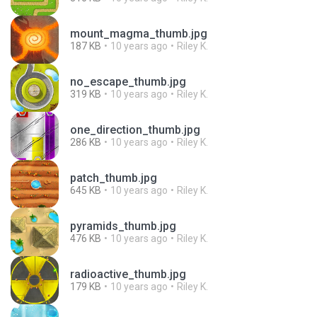
mount_magma_thumb.jpg
187 KB
10 years ago
Riley K.
no_escape_thumb.jpg
319 KB
10 years ago
Riley K.
one_direction_thumb.jpg
286 KB
10 years ago
Riley K.
patch_thumb.jpg
645 KB
10 years ago
Riley K.
pyramids_thumb.jpg
476 KB
10 years ago
Riley K.
radioactive_thumb.jpg
179 KB
10 years ago
Riley K.