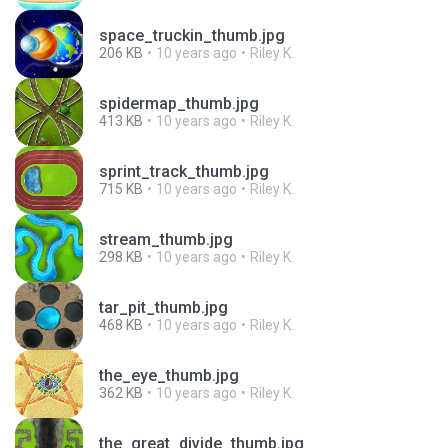
space_truckin_thumb.jpg
206 KB
10 years ago
Riley K.
spidermap_thumb.jpg
413 KB
10 years ago
Riley K.
sprint_track_thumb.jpg
715 KB
10 years ago
Riley K.
stream_thumb.jpg
298 KB
10 years ago
Riley K.
tar_pit_thumb.jpg
468 KB
10 years ago
Riley K.
the_eye_thumb.jpg
362 KB
10 years ago
Riley K.
the_great_divide_thumb.jpg