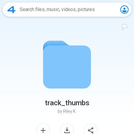
track_thumbs
by
Riley K.