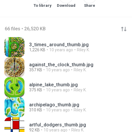
To library
Download
Share
66 files • 26,520 KB
3_times_around_thumb.jpg
1,226 KB
10 years ago
Riley K.
against_the_clock_thumb.jpg
357 KB
10 years ago
Riley K.
alpine_lake_thumb.jpg
375 KB
10 years ago
Riley K.
archipelago_thumb.jpg
310 KB
10 years ago
Riley K.
artful_dodgers_thumb.jpg
92 KB
10 years ago
Riley K.