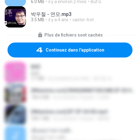
6.0 MB
il y a environ 2 mois
But G.
박우철 - 연모.mp3
3.5 MB
il y a 4 ans
castor-trot
Plus de fichiers sont cachés
Continuez dans l'application
BAD
BAD
3.7 MB
il y a environ un mois
문지영 여.
[Witanime.com] RKNGMNNTSRCMB EP 05 HD.mp4
186.0 MB
il y a environ 15 jours
LOLKI
[Witanime.com] BT EP 04 HD.mp4
248.7 MB
il y a environ 13 jours
BAXK
เอิ้นเธอว่าความฮัก
เอิ้นเธอว่าความฮัก