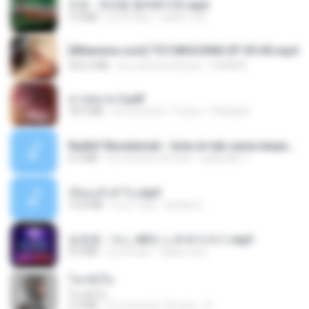
진성 - 천년을 빌려준다면.mp3
3.4 MB
il y a 4 ans
castor-trot
[Witanime.com] TSTJWGCDMS EP 05 HD.mp4
423.2 MB
il y a environ 8 jours
DOMISR
สาปสมรส 2.pdf
78.3 MB
il y a environ 17 jours
Pandarin
Nadhif Basalamah - kota ini tak sama tanpamu (Official Lyric Video).mp3
4.2 MB
il y a environ 8 mois
sukandar T.
เงี่ยนแล้วทำไง.mp3
10.8 MB
il y a 7 ans
lambcr2 ..
임영웅 - 어느 60대 노부부이야기.mp3
4.6 MB
il y a 4 ans
castor-trot
โลกทั้งใบ
โลกทั้งใบ
3.4 MB
il y a environ 10 mois
D