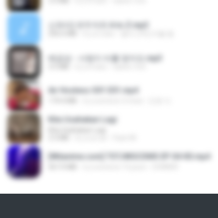
3.5 MB
il y a 4 ans
castor-trot
신유리) 유두자위 A to Z.mp3
256.6 MB
il y a 2 ans
좀비고4인커플 좀.
배금성 - 사랑이 비를 맞아요.mp3
3.5 MB
il y a 4 ans
castor-trot
Air Hostess S01 E01.mp4
174.4 MB
il y a environ 3 mois
민호 이.
Kita Usahakan Lagi
Kita Usahakan Lagi
3.3 MB
il y a un an
Fazri M.
[Witanime.com] TSTJWGCDMS EP 04 HD.mp4
567.0 MB
il y a environ 15 jours
DOMISR