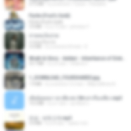
27.2 MB
il y a environ 17 jours
Pandarin
Pyrite (Fool's Gold)
Pyrite (Fool's Gold)
3.4 MB
il y a 12 ans
princess Y.
สายลมเจ็บปวด
สายลมเจ็บปวด
4.0 MB
il y a environ 8 mois
D
Wrath & Glory - Aeldari - Inheritance of Embers.pdf
53.7 MB
il y a 2 ans
federico f
1_DOWNLOAD_FOURSHARED.jpg
1.9 MB
il y a environ 12 mois
Wtlprodthree A.
เมียน้อยเหงา พาเสียวค่ะ18+เล่าเรื่องเสียว.mp3
14.2 MB
il y a 7 ans
อมรพันธ์ จ.
진성 - 보릿고개.mp3
3.4 MB
il y a 4 ans
castor-trot