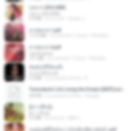
กุหลาบ (KULARB)
กุหลาบ (KULARB)
5.9 MB
il y a un an
Suwan J.
สาปสมรส 1.pdf
112.4 MB
il y a environ 17 jours
Pandarin
สาปสมรส 4.pdf
CamScanner
73.1 MB
il y a environ 17 jours
Pandarin
ฉันมันก็ดีได้แค่นี้
ฉันมันก็ดีได้แค่นี้
4.2 MB
il y a environ 9 mois
D
Tomodachi Life Living the Dream [NSP].torrent
252 KB
il y a environ 2 mois
margob
ผู้บ่าวเสื้อปุ๋ย
ผู้บ่าวเสื้อปุ๋ย
5.2 MB
il y a un an
Mith 9.
หนูน้อยสู้ชีวิตกับภารกิจเลี้ยงพี่ชายทั้งห้า.pdf