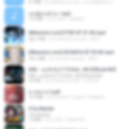
4.1 MB
il y a environ 2 mois
ถามพ่อ&#39;พ ม.
เล่นชู้ตอนผัวเมา.mp3
13.4 MB
il y a 7 ans
lambcr2 ..
[Witanime.com] DTRD EP 01 HD.mp4
262.7 MB
il y a environ un mois
DRTY
[Witanime.com] SDONATA EP 05 HD.mp4
181.2 MB
il y a environ 4 jours
GRET
KRK - เธอทิ้งฉันไว้ Ft.N/A , HK [Official MV]
KRK - เธอทิ้งฉันไว้ Ft.N/A , HK [Official MV]
4.6 MB
il y a environ 8 mois
นวมินทร์
สาปสมรส 3.pdf
73.4 MB
il y a environ 17 jours
Pandarin
5 Da Manhã
5 Da Manhã
7.0 MB
il y a 2 ans
leandro A.