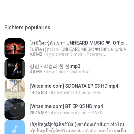
Fichiers populaires
ไม่มีใครรู้ตัวเรา– UNHEARD MUSIC 🖤| Official Lyric Video | เพลงสู้ชีวิต
ไม่มีใครรู้ตัวเรา– UNHEARD MUSIC 🖤| Official Lyric Video | เพลงสู้ชีวิต
4.8 MB
il y a environ 3 mois
Peeraya L.
강진 - 막걸리 한 잔.mp3
3.8 MB
il y a 4 ans
castor-trot
[Witanime.com] SDONATA EP 03 HD.mp4
140.6 MB
il y a environ 18 jours
GRET
[Witanime.com] BT EP 05 HD.mp4
287.6 MB
il y a environ 6 jours
BAXK
ເຊົາຮ້ອງເຖົ້າຊິເອົາທໍ່ໃດ (เซาฮ้องเถ้าสิเอาเท่าใด) ບຸນເກີດ ຫນູຫ່ວງ ft. ໂສພາ ຈຸນທະລາ
ເຊົາຮ້ອງເຖົ້າຊິເອົາທໍ່ໃດ (เซาฮ้องเถ้าสิเอาเท่าใด) ບຸນເກີດ ຫນູຫ່ວງ ft. ໂສພາ ຈຸນທະລາ