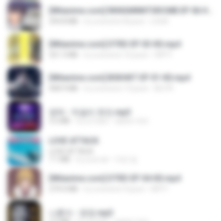
[Witanime.com] RKNGMNNTSRCMB EP 06 HD.mp4
294.8 MB
il y a environ 8 jours
LOLKI
[Witanime.com] DTRD EP 03 HD.mp4
321.3 MB
il y a environ 16 jours
DRTY
[Witanime.com] BSKHKT EP 01 HD.mp4
408.9 MB
il y a environ 13 jours
BLITR
영탁 - 막걸리 한잔.mp3
3.2 MB
il y a 3 ans
castor-trot
LOVE ATTACK
LOVE ATTACK
7.1 MB
il y a un an
지빈 임.
[Witanime.com] DTRD EP 04 HD.mp4
279.0 MB
il y a environ 9 jours
DRTY
나훈아 - 영영.mp3