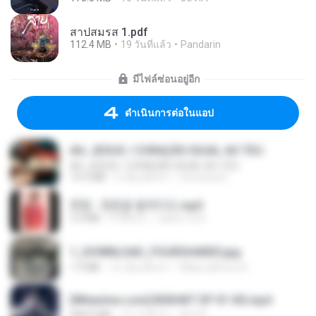
สาปสมรส 1.pdf
112.4 MB
19 วันที่แล้ว
Pandarin
มีไฟล์ซ่อนอยู่อีก
ดำเนินการต่อในแอป
AH, JESUS / CORAÇÃO IGUAL AO TEU
AH, JESUS / CORAÇÃO IGUAL AO TEU
14.3 MB
3 เดือนที่แล้ว
Veronica D.
현철 - 청춘을 돌려다오.mp3
3.3 MB
4 ปีที่แล้ว
castor-trot
1_DOWNLOAD_FOURSHARED.jpg
1.9 MB
12 เดือนที่แล้ว
Wtlprodthree A.
[Witanime.com] BSKHKT EP 01 HD.mp4
408.9 MB
16 วันที่แล้ว
BLITR