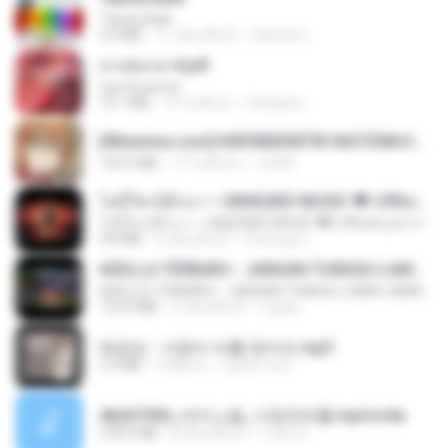
Tabola Bale
4.4 MB
11 เดือนที่แล้ว
Hamdi U.
สาปสมรส 4.pdf
CamScanner
73.1 MB
19 วันที่แล้ว
Pandarin
[Witanime.com] KWONMSNITIK1NGTDNN EP 04 HD.mp4
192.0 MB
17 วันที่แล้ว
JUVIA
ไม่มีใครรู้ตัวเรา– UNHEARD MUSIC 🖤| Official Lyric Video | เพลงสู้ชีวิต
ไม่มีใครรู้ตัวเรา– UNHEARD MUSIC 🖤| Official Lyric Video | เพลงสู้ชีวิต
4.8 MB
3 เดือนที่แล้ว
Peeraya L.
ADELLA TERBARU - JANGAN TUNGGU LAMA LAMA - GELAS RETAK - OM ADELLA FULL ALBUM TERBARU 2026
ADELLA TERBARU - JANGAN TUNGGU LAMA LAMA - GELAS RETAK - OM ADELLA FULL ALBUM TERBARU 2026
133.0 MB
4 เดือนที่แล้ว
Cuplis
배금성 - 사랑이 비를 맞아요.mp3
3.5 MB
4 ปีที่แล้ว
castor-trot
4b6d7436_바이노럴_사정컨트롤.mp4.m4a
278.6 MB
8 เดือนที่แล้ว
누빠 모.