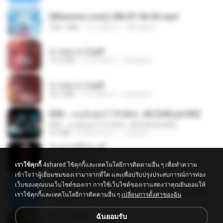
[Witanime.com] LNM EP 06 HD.mp4
180.1 MB
12 วันที่แล้ว
MUrabito
สาปสมรส 3.pdf
73.4 MB
19 วันที่แล้ว
Pandarin
สาปสมรส 2.pdf
78.3 MB
19 วันที่แล้ว
Pandarin
KRK - เธอทิ้งฉันไว้ Ft.N/A , HK [Official MV]
KRK - เธอทิ้งฉันไว้ Ft.N/A , HK [Official MV]
4.6 MB
8 เดือนที่แล้ว
นวมินทร์
ฉันมันก็ดีได้แค่นี้
ฉันมันก็ดีได้แค่นี้
เราใช้คุกกี้
4shared ใช้คุกกี้และเทคโนโลยีการติดตามอื่น ๆ เพื่อทำความ
4.2 MB
9 เดือนที่แล้ว
D
เข้าใจว่าผู้เยี่ยมชมของเรามาจากที่ใด และเพื่อปรับปรุงประสบการณ์การท่อง
ເຊົາຮ້ອງເຖົ້າຊິເອົາທໍ່ໃດ (เซาฮ้องเถ้าสิเอาเท่าใด) ບຸນເກີດ ຫນູຫ່ວງ ft. ໂສພາ ຈຸນທະລາ
เว็บของคุณบนเว็บไซต์ของเรา การใช้เว็บไซต์ของเราแสดงว่าคุณยินยอมให้
ເຊົາຮ້ອງເຖົ້າຊິເອົາທໍ່ໃດ (เซาฮ้องเถ้าสิเอาเท่าใด) ບຸນເກີດ ຫນູຫ່ວງ ft. ໂສພາ ຈຸນທະລາ
เราใช้คุกกี้และเทคโนโลยีการติดตามอื่น ๆ
เปลี่ยนการตั้งค่าของฉัน
6.0 MB
2 เดือนที่แล้ว
But G.
ผู้บ่าวเสื้อปุ๋ย
ฉันยอมรับ