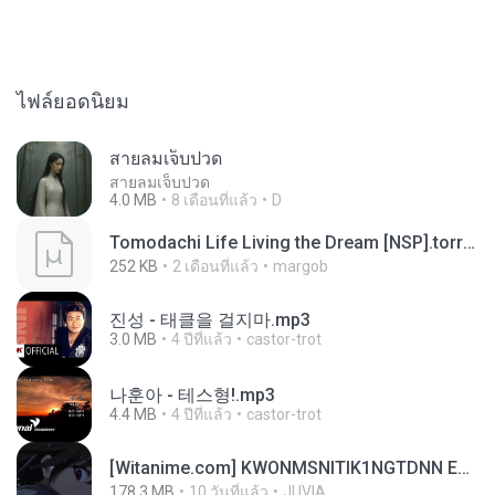
ไฟล์ยอดนิยม
สายลมเจ็บปวด
สายลมเจ็บปวด
4.0 MB
8 เดือนที่แล้ว
D
Tomodachi Life Living the Dream [NSP].torrent
252 KB
2 เดือนที่แล้ว
margob
진성 - 태클을 걸지마.mp3
3.0 MB
4 ปีที่แล้ว
castor-trot
나훈아 - 테스형!.mp3
4.4 MB
4 ปีที่แล้ว
castor-trot
[Witanime.com] KWONMSNITIK1NGTDNN EP 05 HD.mp4
178.3 MB
10 วันที่แล้ว
JUVIA