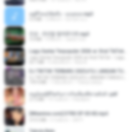
อยู่ที่ไหนก็คิดถึง - เมนทอล.mp3
4.2 MB
2 ปีที่แล้ว
มันไม้สาย ม.
진성 - 천년을 빌려준다면.mp3
3.4 MB
4 ปีที่แล้ว
castor-trot
Lagu Santai Terpopuler 2026 🔥 Viral TikTok — Lagu Pop Indonesia Terbaru & Paling Hits 2026
Lagu Santai Terpopuler 2026 🔥 Viral TikTok — Lagu Pop Indonesia Terbaru & Paling Hits 2026
65.1 MB
4 เดือนที่แล้ว
Azis N.
DJ TIKTOK TERBARU 2025🎵DJ JANGAN TUNGGU LAMA LAMA NANTI LAMA LAMA 🎵DJ SEDIA AKU SEBELUM HUJAN
DJ TIKTOK TERBARU 2025🎵DJ JANGAN TUNGGU LAMA LAMA NANTI LAMA LAMA 🎵DJ SEDIA AKU SEBELUM HUJAN
199.4 MB
7 เดือนที่แล้ว
Yahya Lahiya
หนูน้อยสู้ชีวิตกับภารกิจเลี้ยงพี่ชายทั้งห้า.pdf
27.2 MB
19 วันที่แล้ว
Pandarin
[Witanime.com] DTRD EP 05 HD.mp4
219.5 MB
5 วันที่แล้ว
DRTY
Tabola Bale