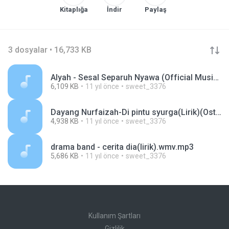
Kitaplığa
İndir
Paylaş
3 dosyalar • 16,733 KB
Alyah - Sesal Separuh Nyawa (Official Music Video).mp3
6,109 KB
11 yıl önce
sweet_3376
Dayang Nurfaizah-Di pintu syurga(Lirik)(Ost Ariana Rose).mp3
4,938 KB
11 yıl önce
sweet_3376
drama band - cerita dia(lirik).wmv.mp3
5,686 KB
11 yıl önce
sweet_3376
Kullanım Şartları
Gizlilik