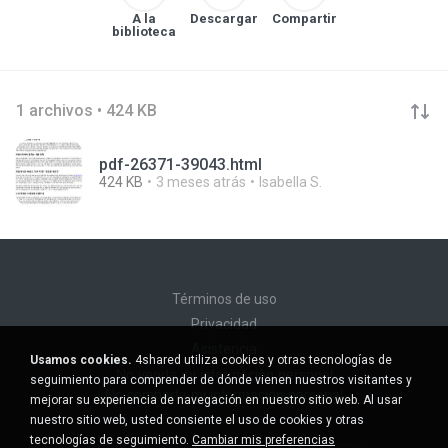
A la
Descargar
Compartir
biblioteca
1 archivos • 424 KB
pdf-26371-39043.html
424 KB
3 meses atrás
Isabella S.
Términos de uso
Privacidad
Asistencia
Usamos cookies.
4shared utiliza cookies y otras tecnologías de
No venda mi información personal
seguimiento para comprender de dónde vienen nuestros visitantes y
No comparta mi información personal
mejorar su experiencia de navegación en nuestro sitio web. Al usar
nuestro sitio web, usted consiente el uso de cookies y otras
tecnologías de seguimiento.
Cambiar mis preferencias