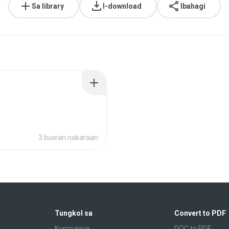
Sa library
I-download
Ibahagi
3 buwan nakaraan
Tungkol sa
Convert to PDF
Kumpanya
DOC to PDF