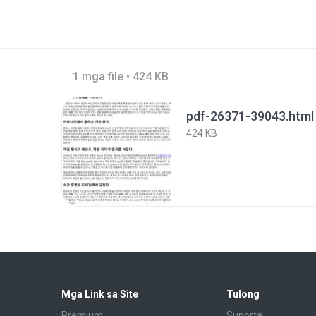
1 mga file • 424 KB
pdf-26371-39043.html
424 KB
Mga Link sa Site
Tulong
Premium
Suporta