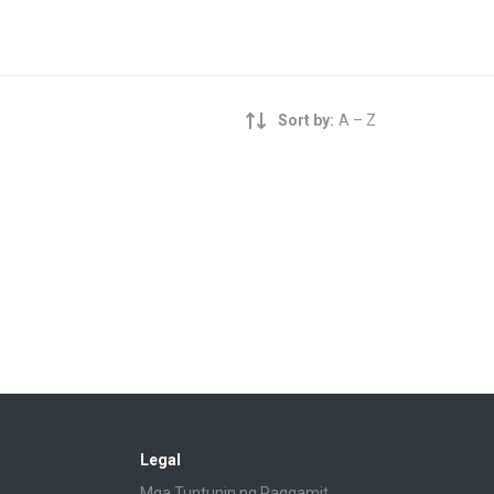
Sort by:
A – Z
Legal
Mga Tuntunin ng Paggamit