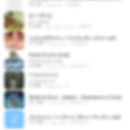
252 KB
2 ماه پیش
margob
ผู้บ่าวเสื้อปุ๋ย
ผู้บ่าวเสื้อปุ๋ย
5.2 MB
حدود یک سال پیش
Mith 9.
หนูน้อยสู้ชีวิตกับภารกิจเลี้ยงพี่ชายทั้งห้า.pdf
27.2 MB
16 روز پیش
Pandarin
Pyrite (Fool's Gold)
Pyrite (Fool's Gold)
3.4 MB
12 سال پیش
princess Y.
สายลมเจ็บปวด
สายลมเจ็บปวด
4.0 MB
8 ماه پیش
D
Wrath & Glory - Aeldari - Inheritance of Embers.pdf
53.7 MB
2 سال پیش
federico f
เมียน้อยเหงา พาเสียวค่ะ18+เล่าเรื่องเสียว.mp3
14.2 MB
7 سال پیش
อมรพันธ์ จ.