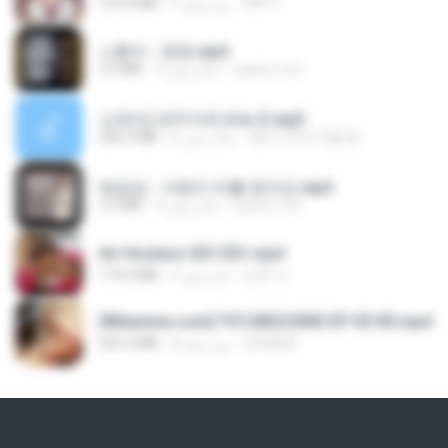
279.0 MB
9 روز پیش
DRTY
나훈아 - 영영.mp3
3.5 MB
4 سال پیش
castor-trot
신유리) 유두자위 A to Z.mp3
256.6 MB
2 سال پیش
좀비고4인커플 좀.
배금성 - 사랑이 비를 맞아요.mp3
3.5 MB
4 سال پیش
castor-trot
Air Hostess S01 E01.mp4
174.4 MB
3 ماه پیش
민호 이.
[Witanime.com] TSTJWGCDMS EP 05 HD.mp4
423.2 MB
8 روز پیش
DOMISR