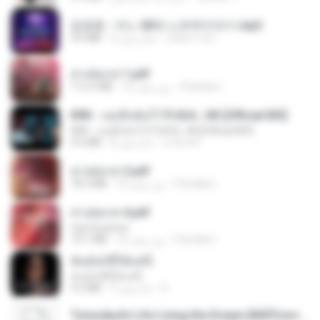
임영웅 - 어느 60대 노부부이야기.mp3
4.6 MB
4 سال پیش
castor-trot
สาปสมรส 1.pdf
112.4 MB
16 روز پیش
Pandarin
KRK - เธอทิ้งฉันไว้ Ft.N/A , HK [Official MV]
KRK - เธอทิ้งฉันไว้ Ft.N/A , HK [Official MV]
4.6 MB
8 ماه پیش
นวมินทร์
สาปสมรส 2.pdf
78.3 MB
16 روز پیش
Pandarin
สาปสมรส 4.pdf
CamScanner
73.1 MB
16 روز پیش
Pandarin
ฉันมันก็ดีได้แค่นี้
ฉันมันก็ดีได้แค่นี้
4.2 MB
9 ماه پیش
D
Tomodachi Life Living the Dream [NSP].torrent