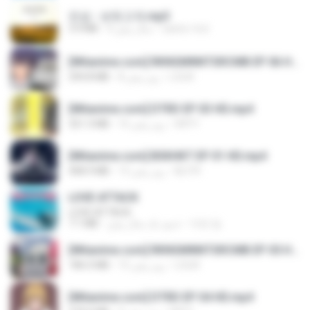
진성 - 보릿고개.mp3
3.4 MB
4 سال پیش
castor-trot
[Witanime.com] RKNGMNNTSRCMB EP 06 HD.mp4
294.8 MB
8 روز پیش
LOLKI
[Witanime.com] DTRD EP 03 HD.mp4
321.3 MB
16 روز پیش
DRTY
[Witanime.com] BSKHKT EP 01 HD.mp4
408.9 MB
13 روز پیش
BLITR
LOVE ATTACK
LOVE ATTACK
7.1 MB
حدود یک سال پیش
지빈 임.
[Witanime.com] RKNGMNNTSRCMB EP 05 HD.mp4
186.0 MB
15 روز پیش
LOLKI
[Witanime.com] DTRD EP 04 HD.mp4