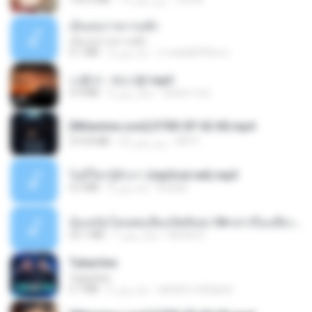
เอิ้นเธอว่าความฮัก
เอิ้นเธอว่าความฮัก
4.1 MB
2 ماه پیش
ถามพ่อ&#39;พ ม.
나훈아 - 테스형!.mp3
4.4 MB
4 سال پیش
castor-trot
[Witanime.com] DTRD EP 02 HD.mp4
319.8 MB
23 روز پیش
DRTY
ไม่มีใครรู้ตัวเรา (mp3cut.net).mp3
4.2 MB
3 ماه پیش
Kratae
น้องหนิงโดนพ่อเลี้ยงเปิดซิงค่ะ18+เล่าเรื่องเสียว.mp3
25.1 MB
7 سال پیش
lambcr2 ..
Tubarões
Tubarões
2.7 MB
6 ماه پیش
aandre.rodrigues