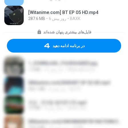
[Witanime.com] BT EP 05 HD.mp4
287.6 MB
6 روز پیش
BAXK
فایل‌های بیشتری پنهان شده‌اند
در برنامه ادامه دهید
1_DOWNLOAD_FOURSHARED.jpg
1.9 MB
12 ماه پیش
Wtlprodthree A.
[Witanime.com] BSKHKT EP 02 HD.mp4
406.1 MB
6 روز پیش
BLITR
진성 - 천년을 빌려준다면.mp3
3.4 MB
4 سال پیش
castor-trot
[Witanime.com] KWONMSNITIK1NGTDNN EP 04 HD.mp4
192.0 MB
14 روز پیش
JUVIA