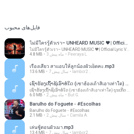
فایل‌های محبوب
ไม่มีใครรู้ตัวเรา– UNHEARD MUSIC 🖤| Official Lyric Video | เพลงสู้ชีวิต
ไม่มีใครรู้ตัวเรา– UNHEARD MUSIC 🖤| Official Lyric Video | เพลงสู้ชีวิต
4.8 MB
3 ماه پیش
Peeraya L.
เรื่องเสียว สาแอบให้ลูกน้องผัวเย็ดคะ.mp3
13.6 MB
7 سال پیش
lambcr2 ..
ເຊົາຮ້ອງເຖົ້າຊິເອົາທໍ່ໃດ (เซาฮ้องเถ้าสิเอาเท่าใด) ບຸນເກີດ ຫນູຫ່ວງ ft. ໂສພາ ຈຸນທະລາ
ເຊົາຮ້ອງເຖົ້າຊິເອົາທໍ່ໃດ (เซาฮ้องเถ้าสิเอาเท่าใด) ບຸນເກີດ ຫນູຫ່ວງ ft. ໂສພາ ຈຸນທະລາ
6.0 MB
2 ماه پیش
But G.
Barulho do Foguete - #Escolhas
Barulho do Foguete - #Escolhas
2.1 MB
2 سال پیش
Camila A.
เล่นชู้ตอนผัวเมา.mp3
13.4 MB
7 سال پیش
lambcr2 ..