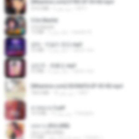
[Witanime.com] DTRD EP 05 HD.mp4
219.5 MB
2 روز پیش
DRTY
5 Da Manhã
5 Da Manhã
7.0 MB
2 سال پیش
leandro A.
영탁 - 막걸리 한잔.mp3
3.2 MB
3 سال پیش
castor-trot
강민주 - 회룡포.mp3
3.5 MB
4 سال پیش
castor-trot
[Witanime.com] SDONATA EP 03 HD.mp4
140.6 MB
18 روز پیش
GRET
สาปสมรส 3.pdf
73.4 MB
16 روز پیش
Pandarin
กุหลาบ (KULARB)
กุหลาบ (KULARB)
5.9 MB
حدود یک سال پیش
Suwan J.