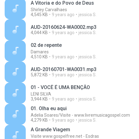
A Vitoria e do Povo de Deus
Shirley Carvalhaes
4,545 KB
9 years ago
jessica S.
AUD-20160624-WA0002.mp3
4,044 KB
9 years ago
jessica S.
02 de repente
Damares
4,510 KB
9 years ago
jessica S.
AUD-20160701-WA0031.mp3
5,872 KB
9 years ago
jessica S.
01 - VOCÊ É UMA BENÇÃO
LENI SILVA
3,944 KB
9 years ago
jessica S.
01. Olha eu aqui
Adelia Soares/Visite - www.livremusicagospel.com
4,279 KB
9 years ago
jessica S.
A Grande Viagem
Visite www.gospelfree.net - Esdras