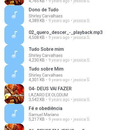
4,765 KB
9 years ago
jessica S.
Dono de Tudo
Shirley Carvalhaes
4,389 KB
9 years ago
jessica S.
02_quero_descer_-_playback.mp3
4,508 KB
9 years ago
jessica S.
Tudo Sobre mim
Shirley Carvalhaes
4,230 KB
9 years ago
jessica S.
Tudo sobre Mim
Shirley Carvalhaes
4,301 KB
9 years ago
jessica S.
04- DEUS VAI FAZER
LAZARO EX OLODUM
3,542 KB
9 years ago
jessica S.
Fé e obediência
Samuel Mariano
5,217 KB
9 years ago
jessica S.