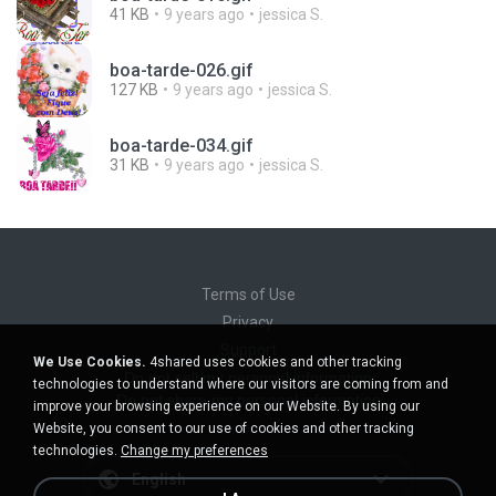
41 KB
9 years ago
jessica S.
boa-tarde-026.gif
127 KB
9 years ago
jessica S.
boa-tarde-034.gif
31 KB
9 years ago
jessica S.
Terms of Use
Privacy
Support
We Use Cookies.
4shared uses cookies and other tracking
Do not sell my personal information
technologies to understand where our visitors are coming from and
Do not share my personal information
improve your browsing experience on our Website. By using our
Website, you consent to our use of cookies and other tracking
technologies.
Change my preferences
English