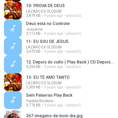
10- PROVA DE DEUS
LAZARO EX OLODUM
3,879 KB
9 years ago
jessica S.
Deus está no Controle
Jozyanne
3,113 KB
9 years ago
jessica S.
11- EU SOU DE JESUS
LAZARO EX OLODUM
3,470 KB
9 years ago
jessica S.
12. Depois do culto ( Play-Back ) CD Depois do Culto 2015.mp3
4,256 KB
9 years ago
jessica S.
13- EU TE AMO TANTO
LAZARO EX OLODUM
5,309 KB
9 years ago
jessica S.
Sem Palavras Play Back
Vanilda Bordiere -
3,776 KB
9 years ago
jessica S.
267-imagens-de-bom-dia.jpg