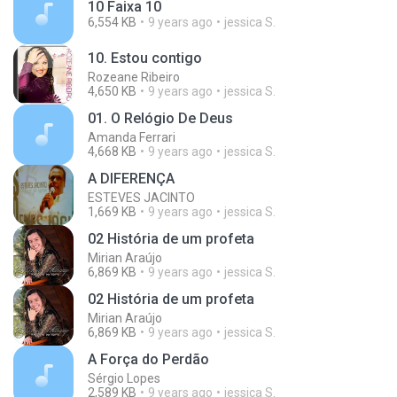
10 Faixa 10
6,554 KB
9 years ago
jessica S.
10. Estou contigo
Rozeane Ribeiro
4,650 KB
9 years ago
jessica S.
01. O Relógio De Deus
Amanda Ferrari
4,668 KB
9 years ago
jessica S.
A DIFERENÇA
ESTEVES JACINTO
1,669 KB
9 years ago
jessica S.
02 História de um profeta
Mirian Araújo
6,869 KB
9 years ago
jessica S.
02 História de um profeta
Mirian Araújo
6,869 KB
9 years ago
jessica S.
A Força do Perdão
Sérgio Lopes
2,589 KB
9 years ago
jessica S.