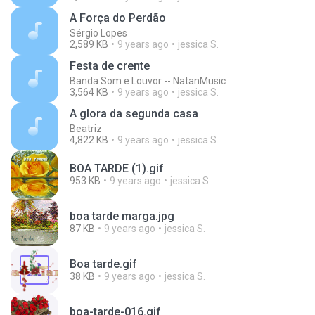
A Força do Perdão
Sérgio Lopes
2,589 KB
9 years ago
jessica S.
Festa de crente
Banda Som e Louvor -- NatanMusic
3,564 KB
9 years ago
jessica S.
A glora da segunda casa
Beatriz
4,822 KB
9 years ago
jessica S.
BOA TARDE (1).gif
953 KB
9 years ago
jessica S.
boa tarde marga.jpg
87 KB
9 years ago
jessica S.
Boa tarde.gif
38 KB
9 years ago
jessica S.
boa-tarde-016.gif