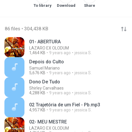
To library
Download
Share
86 files • 304,438 KB
01- ABERTURA
LAZARO EX OLODUM
1,464 KB
9 years ago
jessica S.
Depois do Culto
Samuel Mariano
5,676 KB
9 years ago
jessica S.
Dono De Tudo
Shirley Carvalhaes
4,288 KB
9 years ago
jessica S.
02 Trajetória de um Fiel - Pb.mp3
4,957 KB
9 years ago
jessica S.
02- MEU MESTRE
LAZARO EX OLODUM