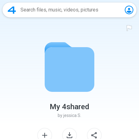
My 4shared
by
jessica S.