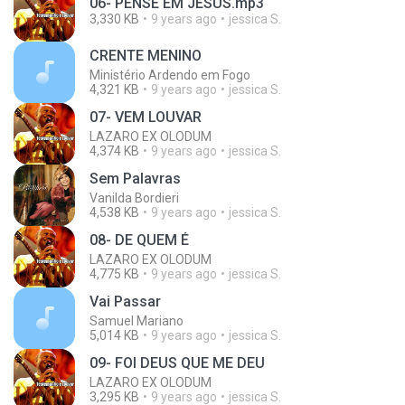
06- PENSE EM JESUS.mp3
3,330 KB
9 years ago
jessica S.
CRENTE MENINO
Ministério Ardendo em Fogo
4,321 KB
9 years ago
jessica S.
07- VEM LOUVAR
LAZARO EX OLODUM
4,374 KB
9 years ago
jessica S.
Sem Palavras
Vanilda Bordieri
4,538 KB
9 years ago
jessica S.
08- DE QUEM É
LAZARO EX OLODUM
4,775 KB
9 years ago
jessica S.
Vai Passar
Samuel Mariano
5,014 KB
9 years ago
jessica S.
09- FOI DEUS QUE ME DEU
LAZARO EX OLODUM
3,295 KB
9 years ago
jessica S.