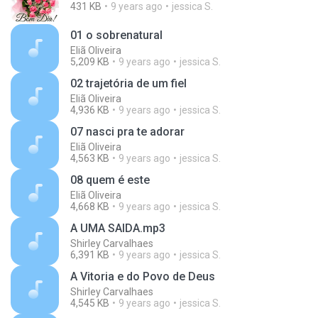
431 KB
9 years ago
jessica S.
01 o sobrenatural
Eliã Oliveira
5,209 KB
9 years ago
jessica S.
02 trajetória de um fiel
Eliã Oliveira
4,936 KB
9 years ago
jessica S.
07 nasci pra te adorar
Eliã Oliveira
4,563 KB
9 years ago
jessica S.
08 quem é este
Eliã Oliveira
4,668 KB
9 years ago
jessica S.
A UMA SAIDA.mp3
Shirley Carvalhaes
6,391 KB
9 years ago
jessica S.
A Vitoria e do Povo de Deus
Shirley Carvalhaes
4,545 KB
9 years ago
jessica S.