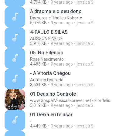
4,794 KB
9 years ago
jessica S.
A dracma e o seu dono
Damares e Thalles Roberto
5,076 KB
9 years ago
jessica S.
4-PAULO E SILAS
ALISSON E NEIDE
5,916 KB
9 years ago
jessica S.
05. No Silêncio
Rose Nascimento
4,485 KB
9 years ago
jessica S.
- A Vitoria Chegou
Aurelina Dourado
3,531 KB
9 years ago
jessica S.
01 Deus no Controle
www.GospelMusicasForever.net - Flordelis
5,019 KB
9 years ago
jessica S.
01.Deixa eu te usar
-
4,449 KB
9 years ago
jessica S.