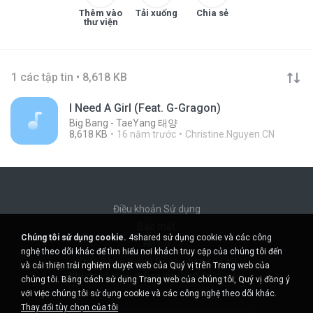
Thêm vào
Tải xuống
Chia sẻ
thư viện
1 các tập tin • 8,618 KB
I Need A Girl (Feat. G-Gragon)
Big Bang - TaeYang 태양
8,618 KB
16 năm trước
Christine.Nguyen.CN
Điều khoản Sử dụng
Bảo mật
Chúng tôi sử dụng cookie.
4shared sử dụng cookie và các công
Hỗ trợ
nghệ theo dõi khác để tìm hiểu nơi khách truy cập của chúng tôi đến
Không bán thông tin cá nhân của tôi
và cải thiện trải nghiệm duyệt web của Quý vị trên Trang web của
Không chia sẻ thông tin cá nhân của tôi
chúng tôi. Bằng cách sử dụng Trang web của chúng tôi, Quý vị đồng ý
với việc chúng tôi sử dụng cookie và các công nghệ theo dõi khác.
Thay đổi tùy chọn của tôi