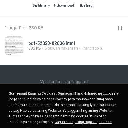
Sa library
I-download
Ibahagi
1 mga file • 330 KB
pdf-52823-82606.html
330 KB
5 buwan nakaraan
Francisco G.
Mga Tuntunin ng Paggamit
Privacy
Gumagamit Kami ng Cookies.
Gumagamit ang 4shared ng cookies at
Suporta
iba pang teknolohiya sa pagsubaybay para maunawaan kung saan
Huwag ibenta ang aking personal na impormasyon
nagmumula ang aming mga bisita at mapabuti ang iyong karanasan
Huwag ibahagi ang aking personal na impormasyon
sa pag-browse sa aming Website. Sa paggamit ng aming Website,
sumasang-ayon ka sa paggamit namin ng cookies at iba pang
teknolohiya sa pagsubaybay.
Baguhin ang aking mga kagustuhan