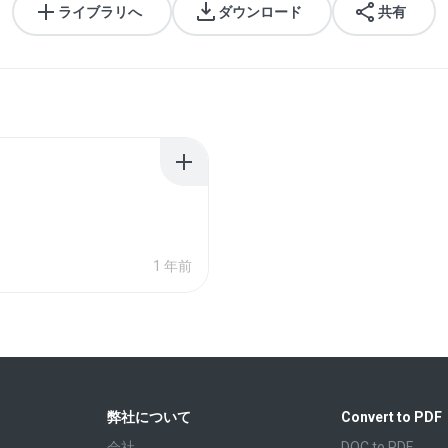
ライブラリへ
ダウンロード
共有
1 年前
弊社について
Convert to PDF
会社
DOC to PDF